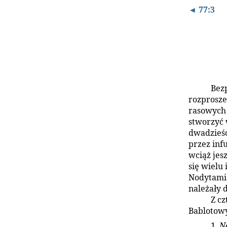
◄ 77:3
Bez
rozprosze
rasowych 
stworzyć 
dwadzieśc
przez inf
wciąż jes
się wielu
Nodytami.
należały d
Z cz
Bablotowy
1.
No