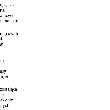
c, łącząc
 na
zających
nia narodu
 migrowali
mi
mu,
l
im
rasy
m, że
zostająca
ej.
rzy się
znych.