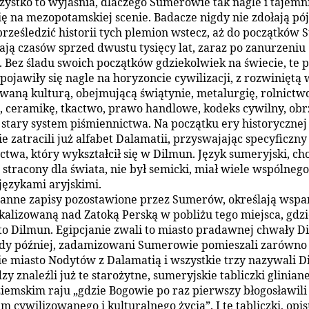
zystko to wyjaśnia, dlaczego Sumerowie tak nagle i tajemn
się na mezopotamskiej scenie. Badacze nigdy nie zdołają pój
prześledzić historii tych plemion wstecz, aż do początków
gają czasów sprzed dwustu tysięcy lat, zaraz po zanurzeniu
. Bez śladu swoich początków gdziekolwiek na świecie, te
ojawiły się nagle na horyzoncie cywilizacji, z rozwiniętą w
aną kulturą, obejmującą świątynie, metalurgię, rolnictwo
, ceramikę, tkactwo, prawo handlowe, kodeks cywilny, ob
 i stary system piśmiennictwa. Na początku ery historycznej
 zatracili już alfabet Dalamatii, przyswajając specyficzny
ctwa, który wykształcił się w Dilmun. Język sumeryjski, ch
 stracony dla świata, nie był semicki, miał wiele wspólnego
ęzykami aryjskimi.
ranne zapisy pozostawione przez Sumerów, określają wspa
okalizowaną nad Zatoką Perską w pobliżu tego miejsca, gdz
to Dilmun. Egipcjanie zwali to miasto pradawnej chwały Di
dy później, zadamizowani Sumerowie pomieszali zarówno
gie miasto Nodytów z Dalamatią i wszystkie trzy nazywali D
y znaleźli już te starożytne, sumeryjskie tabliczki gliniane
iemskim raju „gdzie Bogowie po raz pierwszy błogosławili
m cywilizowanego i kulturalnego życia”. I te tabliczki, opi