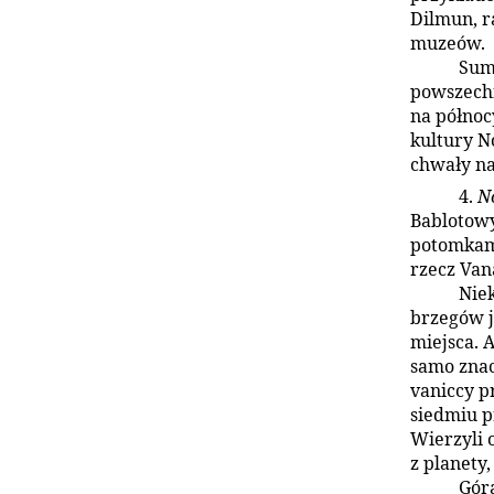
Dilmun, r
muzeów.
Sum
powszech
na północ
kultury N
chwały na
4.
N
Bablotowy
potomkami
rzecz Van
Niek
brzegów j
miejsca. A
samo znac
vaniccy p
siedmiu p
Wierzyli 
z planety
Góra