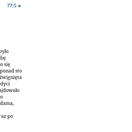
77:5 ►
było
zbę
o się
 ponad sto
dźwignięta
odyci
ajdowało
ło
Adama,
raz po