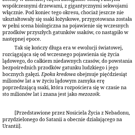
współczesnymi drzewami, z gigantycznymi sekwojami
włącznie. Pod koniec tego okresu, chociaż jeszcze nie
ukształtowały się ssaki łożyskowe, przygotowana została
w pełni scena biologiczna na pojawienie się wczesnych
przodków przyszłych gatunków ssaków, co nastąpiło w
następnej epoce.
Tak się kończy długa era w ewolucji światowej,
60:4.6
rozciągająca się od wczesnego pojawienia się życia
lądowego, do całkiem niedawnych czasów, do powstania
bezpośrednich przodków gatunku ludzkiego i jego
bocznych gałęzi.
Epoka kredowa
obejmuje pięćdziesiąt
milionów lat a w życiu lądowym zamyka erę
poprzedzającą ssaki, która rozpościera się w czasie na
sto milionów lat i znana jest jako
mezozoik.
[Przedstawione przez Nosiciela Życia z Nebadonu,
60:4.7
przydzielonego do Satanii a obecnie działającego na
Urantii].