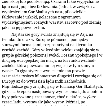
ziemskiej lub pod skorupą. Czasami takie wypychanie
lądu następuje bez fałdowania. Jednak w związku z
wyniesieniem Gór Skalistych nastąpiło wielkie
fałdowanie i uskoki, połączone z ogromnym
wydźwignięciem różnych warstw, zarówno pod ziemią
jak i na jej powierzchni.
Najstarsze góry świata znajdują się w Azji, na
60:4.3
Grenlandii oraz w Europie północnej, pomiędzy
starszymi formacjami, rozpostartymi na kierunku
wschód-zachód. Góry w średnim wieku znajdują się w
grupie górskiej położonej wokół Oceanu Spokojnego i w
drugiej, europejskiej formacji, na kierunku wschód-
zachód, która powstała mniej więcej w tym samym
czasie. To gigantyczne wyniesienie ma prawie
szesnaście tysięcy kilometrów długości i rozciąga się od
Europy aż do wyniesień lądu Indii Zachodnich.
Najmłodsze góry znajdują się w formacji Gór Skalistych,
gdzie całe epoki następowały wyniesienia lądu a potem
były pokrywane przez morze, choć niektóre, wyższe
części lądu, wystawały jako wyspy. Później, po