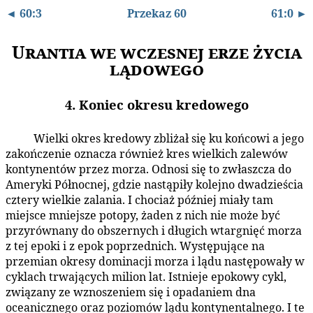
◄ 60:3
Przekaz 60
61:0 ►
Urantia we wczesnej erze życia
lądowego
4. Koniec okresu kredowego
Wielki okres kredowy zbliżał się ku końcowi a jego
60:4.1
zakończenie oznacza również kres wielkich zalewów
kontynentów przez morza. Odnosi się to zwłaszcza do
Ameryki Północnej, gdzie nastąpiły kolejno dwadzieścia
cztery wielkie zalania. I chociaż później miały tam
miejsce mniejsze potopy, żaden z nich nie może być
przyrównany do obszernych i długich wtargnięć morza
z tej epoki i z epok poprzednich. Występujące na
przemian okresy dominacji morza i lądu następowały w
cyklach trwających milion lat. Istnieje epokowy cykl,
związany ze wznoszeniem się i opadaniem dna
oceanicznego oraz poziomów lądu kontynentalnego. I te