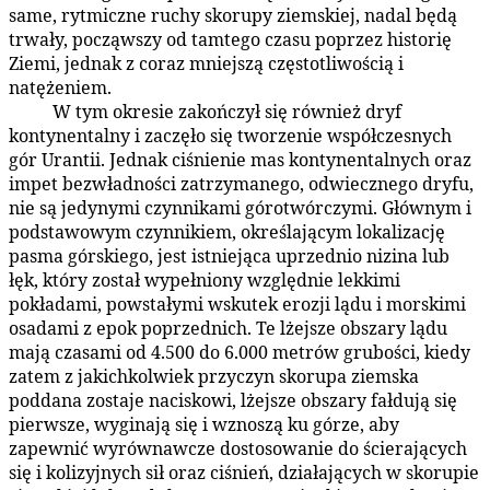
same, rytmiczne ruchy skorupy ziemskiej, nadal będą
trwały, począwszy od tamtego czasu poprzez historię
Ziemi, jednak z coraz mniejszą częstotliwością i
natężeniem.
W tym okresie zakończył się również dryf
60:4.2
kontynentalny i zaczęło się tworzenie współczesnych
gór Urantii. Jednak ciśnienie mas kontynentalnych oraz
impet bezwładności zatrzymanego, odwiecznego dryfu,
nie są jedynymi czynnikami górotwórczymi. Głównym i
podstawowym czynnikiem, określającym lokalizację
pasma górskiego, jest istniejąca uprzednio nizina lub
łęk, który został wypełniony względnie lekkimi
pokładami, powstałymi wskutek erozji lądu i morskimi
osadami z epok poprzednich. Te lżejsze obszary lądu
mają czasami od 4.500 do 6.000 metrów grubości, kiedy
zatem z jakichkolwiek przyczyn skorupa ziemska
poddana zostaje naciskowi, lżejsze obszary fałdują się
pierwsze, wyginają się i wznoszą ku górze, aby
zapewnić wyrównawcze dostosowanie do ścierających
się i kolizyjnych sił oraz ciśnień, działających w skorupie