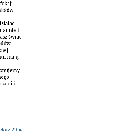
ekcji.
niołów
działać
tannie i
asz świat
odów,
znej
tii mają
konujemy
nego
rzeni i
ekaz 29 ►