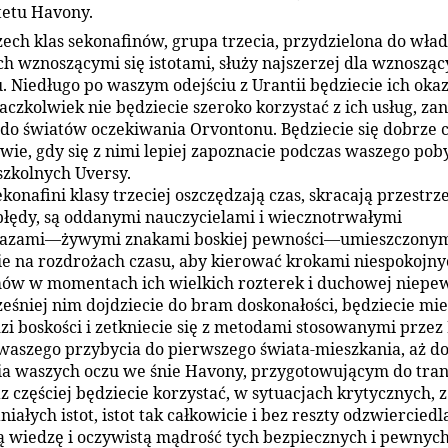
tetu Havony.
zech klas sekonafinów, grupa trzecia, przydzielona do wła
ch wznoszącymi się istotami, służy najszerzej dla wznosząc
su. Niedługo po waszym odejściu z Urantii będziecie ich oka
 aczkolwiek nie będziecie szeroko korzystać z ich usług, za
 do światów oczekiwania Orvontonu. Będziecie się dobrze c
wie, gdy się z nimi lepiej zapoznacie podczas waszego pob
szkolnych Uversy.
ekonafini klasy trzeciej oszczędzają czas, skracają przestrz
błędy, są oddanymi nauczycielami i wiecznotrwałymi
azami—żywymi znakami boskiej pewności—umieszczony
ie na rozdrożach czasu, aby kierować krokami niespokojny
ów w momentach ich wielkich rozterek i duchowej niepew
eśniej nim dojdziecie do bram doskonałości, będziecie mie
zi boskości i zetkniecie się z metodami stosowanymi przez
waszego przybycia do pierwszego świata-mieszkania, aż d
a waszych oczu we śnie Havony, przygotowującym do tran
az częściej będziecie korzystać, w sytuacjach krytycznych,
iałych istot, istot tak całkowicie i bez reszty odzwiercied
 wiedzę i oczywistą mądrość tych bezpiecznych i pewnyc