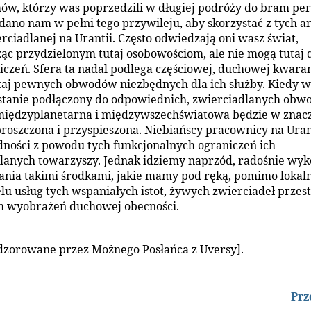
ów, którzy was poprzedzili w długiej podróży do bram perf
dano nam w pełni tego przywileju, aby skorzystać z tych a
erciadlanej na Urantii. Często odwiedzają oni wasz świat,
ąc przydzielonym tutaj osobowościom, ale nie mogą tutaj 
iczeń. Sfera ta nadal podlega częściowej, duchowej kwaran
taj pewnych obwodów niezbędnych dla ich służby. Kiedy w
tanie podłączony do odpowiednich, zwierciadlanych obw
międzyplanetarna i międzywszechświatowa będzie w znac
roszczona i przyspieszona. Niebiańscy pracownicy na Uran
dności z powodu tych funkcjonalnych ograniczeń ich
lanych towarzyszy. Jednak idziemy naprzód, radośnie wy
ania takimi środkami, jakie mamy pod ręką, pomimo lokal
lu usług tych wspaniałych istot, żywych zwierciadeł przest
h wyobrażeń duchowej obecności.
dzorowane przez Możnego Posłańca z Uversy].
Prz