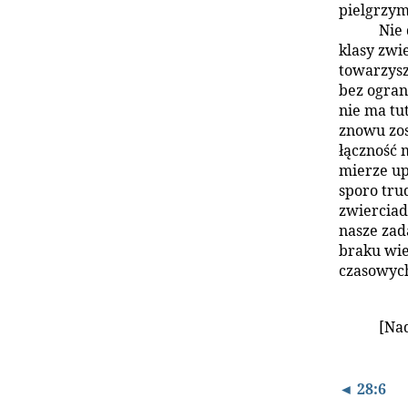
pielgrzym
Nie 
klasy zwi
towarzysz
bez ogran
nie ma tu
znowu zos
łączność 
mierze up
sporo tru
zwierciad
nasze zad
braku wie
czasowyc
[Na
◄ 28:6