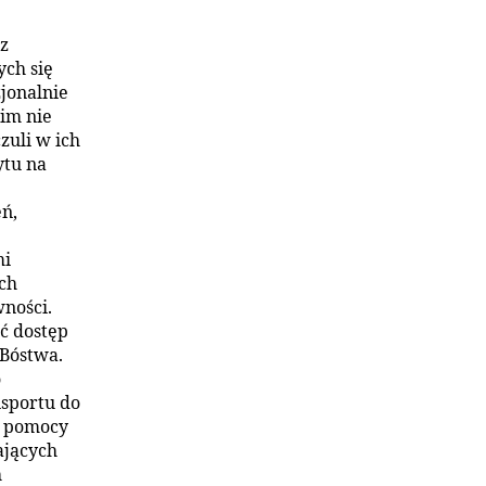
dz
ych się
zjonalnie
nim nie
zuli w ich
ytu na
eń,
mi
ch
ności.
ć dostęp
 Bóstwa.
o
sportu do
 z pomocy
lających
h