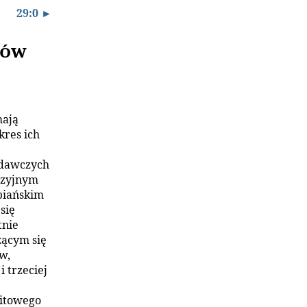
29:0 ►
tów
mają
kres ich
odawczych
azyjnym
ebiańskim
się
tnie
zącym się
w,
 trzeciej
itowego