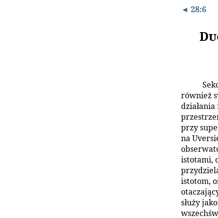
◄ 28:6
Du
Sek
również s
działania
przestrze
przy supe
na Uversi
obserwato
istotami,
przydziel
istotom, 
otaczając
służy jak
wszechśw