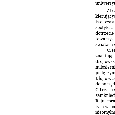
uniwersy
Z tr
kierujący
istot cza
spotykać,
dotrzecie
towarzyst
światach 
Ci s
znajdują 
drogowsk
miłosiern
pielgrzym
Długo wcz
do narzęd
Od czasu 
zamknięci
Raju, cor
tych wspan
nieomylną