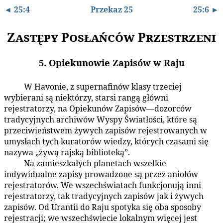
◄ 25:4
Przekaz 25
25:6 ►
Zastępy Posłańców Przestrzeni
5. Opiekunowie Zapisów w Raju
W Havonie, z supernafinów klasy trzeciej
25:5.1
wybierani są niektórzy, starsi rangą główni
rejestratorzy, na Opiekunów Zapisów—dozorców
tradycyjnych archiwów Wyspy Światłości, które są
przeciwieństwem żywych zapisów rejestrowanych w
umysłach tych kuratorów wiedzy, których czasami się
nazywa „żywą rajską biblioteką”.
Na zamieszkałych planetach wszelkie
25:5.2
indywidualne zapisy prowadzone są przez aniołów
rejestratorów. We wszechświatach funkcjonują inni
rejestratorzy, tak tradycyjnych zapisów jak i żywych
zapisów. Od Urantii do Raju spotyka się oba sposoby
rejestracji; we wszechświecie lokalnym więcej jest