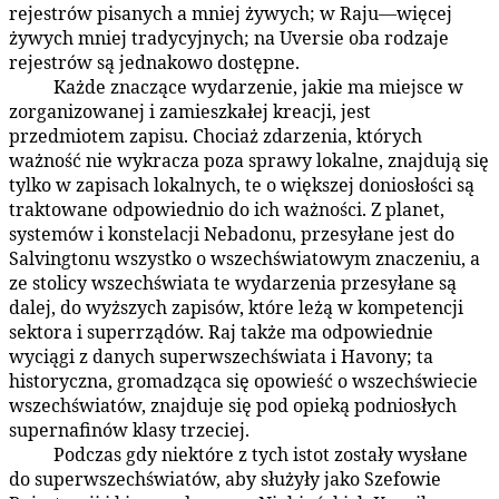
rejestrów pisanych a mniej żywych; w Raju—więcej
żywych mniej tradycyjnych; na Uversie oba rodzaje
rejestrów są jednakowo dostępne.
Każde znaczące wydarzenie, jakie ma miejsce w
25:5.3
zorganizowanej i zamieszkałej kreacji, jest
przedmiotem zapisu. Chociaż zdarzenia, których
ważność nie wykracza poza sprawy lokalne, znajdują się
tylko w zapisach lokalnych, te o większej doniosłości są
traktowane odpowiednio do ich ważności. Z planet,
systemów i konstelacji Nebadonu, przesyłane jest do
Salvingtonu wszystko o wszechświatowym znaczeniu, a
ze stolicy wszechświata te wydarzenia przesyłane są
dalej, do wyższych zapisów, które leżą w kompetencji
sektora i superrządów. Raj także ma odpowiednie
wyciągi z danych superwszechświata i Havony; ta
historyczna, gromadząca się opowieść o wszechświecie
wszechświatów, znajduje się pod opieką podniosłych
supernafinów klasy trzeciej.
Podczas gdy niektóre z tych istot zostały wysłane
25:5.4
do superwszechświatów, aby służyły jako Szefowie