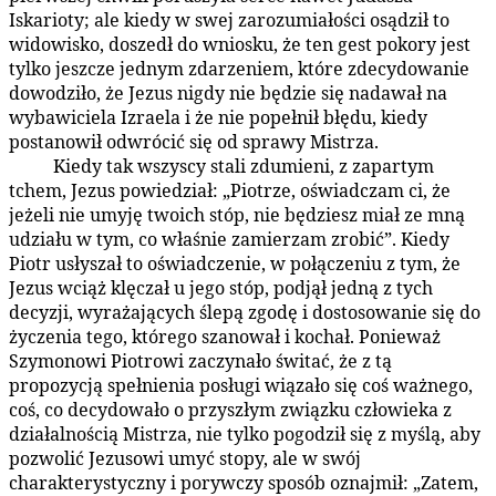
Iskarioty; ale kiedy w swej zarozumiałości osądził to
widowisko, doszedł do wniosku, że ten gest pokory jest
tylko jeszcze jednym zdarzeniem, które zdecydowanie
dowodziło, że Jezus nigdy nie będzie się nadawał na
wybawiciela Izraela i że nie popełnił błędu, kiedy
postanowił odwrócić się od sprawy Mistrza.
Kiedy tak wszyscy stali zdumieni, z zapartym
179:3.5
tchem, Jezus powiedział: „Piotrze, oświadczam ci, że
jeżeli nie umyję twoich stóp, nie będziesz miał ze mną
udziału w tym, co właśnie zamierzam zrobić”. Kiedy
Piotr usłyszał to oświadczenie, w połączeniu z tym, że
Jezus wciąż klęczał u jego stóp, podjął jedną z tych
decyzji, wyrażających ślepą zgodę i dostosowanie się do
życzenia tego, którego szanował i kochał. Ponieważ
Szymonowi Piotrowi zaczynało świtać, że z tą
propozycją spełnienia posługi wiązało się coś ważnego,
coś, co decydowało o przyszłym związku człowieka z
działalnością Mistrza, nie tylko pogodził się z myślą, aby
pozwolić Jezusowi umyć stopy, ale w swój
charakterystyczny i porywczy sposób oznajmił: „Zatem,