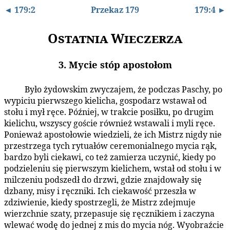
◄ 179:2
Przekaz 179
179:4 ►
Ostatnia Wieczerza
3. Mycie stóp apostołom
Było żydowskim zwyczajem, że podczas Paschy, po
179:3.1
wypiciu pierwszego kielicha, gospodarz wstawał od
stołu i mył ręce. Później, w trakcie posiłku, po drugim
kielichu, wszyscy goście również wstawali i myli ręce.
Ponieważ apostołowie wiedzieli, że ich Mistrz nigdy nie
przestrzega tych rytuałów ceremonialnego mycia rąk,
bardzo byli ciekawi, co też zamierza uczynić, kiedy po
podzieleniu się pierwszym kielichem, wstał od stołu i w
milczeniu podszedł do drzwi, gdzie znajdowały się
dzbany, misy i ręczniki. Ich ciekawość przeszła w
zdziwienie, kiedy spostrzegli, że Mistrz zdejmuje
wierzchnie szaty, przepasuje się ręcznikiem i zaczyna
wlewać wodę do jednej z mis do mycia nóg. Wyobraźcie