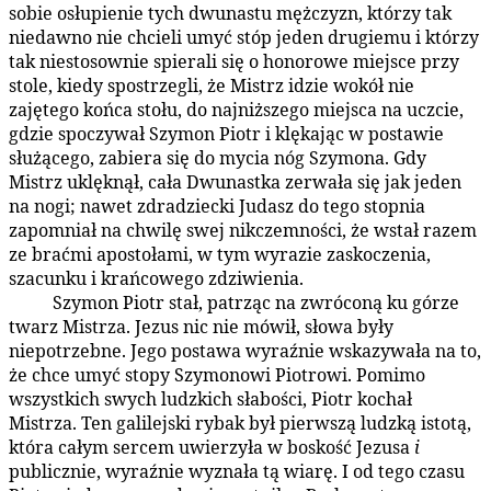
sobie osłupienie tych dwunastu mężczyzn, którzy tak
niedawno nie chcieli umyć stóp jeden drugiemu i którzy
tak niestosownie spierali się o honorowe miejsce przy
stole, kiedy spostrzegli, że Mistrz idzie wokół nie
zajętego końca stołu, do najniższego miejsca na uczcie,
gdzie spoczywał Szymon Piotr i klękając w postawie
służącego, zabiera się do mycia nóg Szymona. Gdy
Mistrz uklęknął, cała Dwunastka zerwała się jak jeden
na nogi; nawet zdradziecki Judasz do tego stopnia
zapomniał na chwilę swej nikczemności, że wstał razem
ze braćmi apostołami, w tym wyrazie zaskoczenia,
szacunku i krańcowego zdziwienia.
Szymon Piotr stał, patrząc na zwróconą ku górze
179:3.2
twarz Mistrza. Jezus nic nie mówił, słowa były
niepotrzebne. Jego postawa wyraźnie wskazywała na to,
że chce umyć stopy Szymonowi Piotrowi. Pomimo
wszystkich swych ludzkich słabości, Piotr kochał
Mistrza. Ten galilejski rybak był pierwszą ludzką istotą,
która całym sercem uwierzyła w boskość Jezusa
i
publicznie, wyraźnie wyznała tą wiarę. I od tego czasu