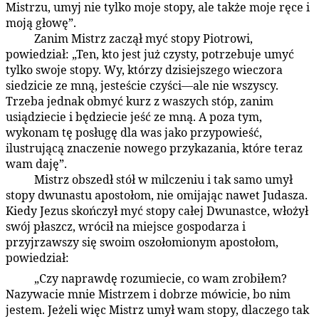
Mistrzu, umyj nie tylko moje stopy, ale także moje ręce i
moją głowę”.
Zanim Mistrz zaczął myć stopy Piotrowi,
179:3.6
powiedział: „Ten, kto jest już czysty, potrzebuje umyć
tylko swoje stopy. Wy, którzy dzisiejszego wieczora
siedzicie ze mną, jesteście czyści—ale nie wszyscy.
Trzeba jednak obmyć kurz z waszych stóp, zanim
usiądziecie i będziecie jeść ze mną. A poza tym,
wykonam tę posługę dla was jako przypowieść,
ilustrującą znaczenie nowego przykazania, które teraz
wam daję”.
Mistrz obszedł stół w milczeniu i tak samo umył
179:3.7
stopy dwunastu apostołom, nie omijając nawet Judasza.
Kiedy Jezus skończył myć stopy całej Dwunastce, włożył
swój płaszcz, wrócił na miejsce gospodarza i
przyjrzawszy się swoim oszołomionym apostołom,
powiedział:
„Czy naprawdę rozumiecie, co wam zrobiłem?
179:3.8
Nazywacie mnie Mistrzem i dobrze mówicie, bo nim
jestem. Jeżeli więc Mistrz umył wam stopy, dlaczego tak