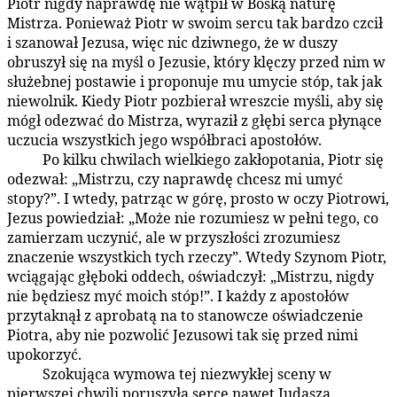
Piotr nigdy naprawdę nie wątpił w Boską naturę
Mistrza. Ponieważ Piotr w swoim sercu tak bardzo czcił
i szanował Jezusa, więc nic dziwnego, że w duszy
obruszył się na myśl o Jezusie, który klęczy przed nim w
służebnej postawie i proponuje mu umycie stóp, tak jak
niewolnik. Kiedy Piotr pozbierał wreszcie myśli, aby się
mógł odezwać do Mistrza, wyraził z głębi serca płynące
uczucia wszystkich jego współbraci apostołów.
Po kilku chwilach wielkiego zakłopotania, Piotr się
179:3.3
odezwał: „Mistrzu, czy naprawdę chcesz mi umyć
stopy?”. I wtedy, patrząc w górę, prosto w oczy Piotrowi,
Jezus powiedział: „Może nie rozumiesz w pełni tego, co
zamierzam uczynić, ale w przyszłości zrozumiesz
znaczenie wszystkich tych rzeczy”. Wtedy Szynom Piotr,
wciągając głęboki oddech, oświadczył: „Mistrzu, nigdy
nie będziesz myć moich stóp!”. I każdy z apostołów
przytaknął z aprobatą na to stanowcze oświadczenie
Piotra, aby nie pozwolić Jezusowi tak się przed nimi
upokorzyć.
Szokująca wymowa tej niezwykłej sceny w
179:3.4
pierwszej chwili poruszyła serce nawet Judasza