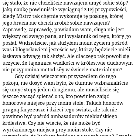
się stało, że nie chcieliście nawzajem umyć sobie stóp?
Jaką naukę powinniście wyciągnąć z tej przypowieści,
kiedy Mistrz tak chętnie wykonuje tę posługę, której
jego bracia nie chcieli zrobić sobie nawzajem?
Zaprawdę, zaprawdę, powiadam wam, sługa nie jest
większy od swego pana, ani wysłannik od tego, który go
posłał. Widzieliście, jak służyłem moim życiem pośród
was i błogosławieni jesteście wy, którzy będziecie mieli
łaskawą odwagę tak służyć. Ale dlaczego tak powoli się
uczycie, że tajemnica wielkości w królestwie duchowym
nie przypomina metod siły w świecie materialnym?
Gdy dzisiaj wieczorem przyszedłem do tego
179:3.9
pokoju, nie dosyć wam było, że dumnie wzbranialiście
się umyć stopy jeden drugiemu, ale musieliście się
jeszcze zacząć spierać o to, kto powinien zająć
honorowe miejsce przy moim stole. Takich honorów
pragną faryzeusze i dzieci tego świata, ale tak nie
powinno być pośród ambasadorów niebiańskiego
królestwa. Czy nie wiecie, że nie może być
wyróżnionego miejsca przy moim stole. Czy nie