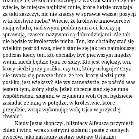
rozumiecie, że kocham każdego z was tak samo? Czy nie
wiecie, że miejsce najbliżej mnie, które ludzie uważają
za taki zaszczyt, nic nie znaczy w sprawie waszej pozycji
w królestwie nieba? Wiecie, że królowie innowierców
mają władzę nad swymi poddanymi a ci, którzy ją
sprawują, czasem nazywani są dobrodziejami. Ale tak
nie będzie w królestwie nieba. Ten, kto chciałby stać się
wielkim pośród was, niech stanie się jak ten najmłodszy;
podczas kiedy ten, kto chciałby być pierwszym między
wami, niech będzie tym, co służy. Kto jest większy, ten,
który siedzi przy posiłku, czy ten, który usługuje? Czyż
nie uważa się powszechnie, że ten, który siedzi przy
posiłku, jest większy? Ale wy zauważycie, że pośród was
jestem tym, który służy. Jeżeli chcecie stać się ze mną
współbraćmi, sługami w czynieniu woli Ojca, będziecie
zasiadać ze mną w potędze, w królestwie, które
przyjdzie, wciąż wykonując wolę Ojca w przyszłej
chwale”.
Kiedy Jezus skończył, bliźniacy Alfeusza przynieśli
179:3.10
chleb i wino, wraz z ostrymi ziołami i pastę z suchych
owoców, jako następny zestaw potraw Ostatniej