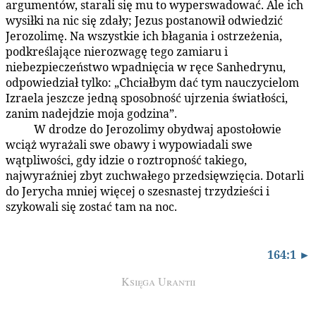
argumentów, starali się mu to wyperswadować. Ale ich
wysiłki na nic się zdały; Jezus postanowił odwiedzić
Jerozolimę. Na wszystkie ich błagania i ostrzeżenia,
podkreślające nierozwagę tego zamiaru i
niebezpieczeństwo wpadnięcia w ręce Sanhedrynu,
odpowiedział tylko: „Chciałbym dać tym nauczycielom
Izraela jeszcze jedną sposobność ujrzenia światłości,
zanim nadejdzie moja godzina”.
W drodze do Jerozolimy obydwaj apostołowie
164:0.2
wciąż wyrażali swe obawy i wypowiadali swe
wątpliwości, gdy idzie o roztropność takiego,
najwyraźniej zbyt zuchwałego przedsięwzięcia. Dotarli
do Jerycha mniej więcej o szesnastej trzydzieści i
szykowali się zostać tam na noc.
164:1 ►
Księga Urantii