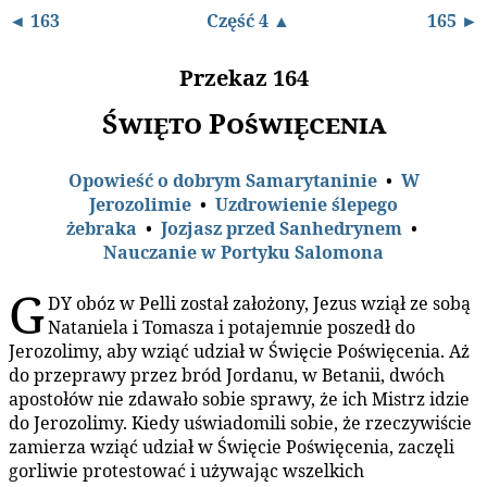
◄ 163
Część 4 ▲
165 ►
Przekaz 164
Święto Poświęcenia
Opowieść o dobrym Samarytaninie
•
W
Jerozolimie
•
Uzdrowienie ślepego
żebraka
•
Jozjasz przed Sanhedrynem
•
Nauczanie w Portyku Salomona
G
DY obóz w Pelli został założony, Jezus wziął ze sobą
Nataniela i Tomasza i potajemnie poszedł do
Jerozolimy, aby wziąć udział w Święcie Poświęcenia. Aż
do przeprawy przez bród Jordanu, w Betanii, dwóch
apostołów nie zdawało sobie sprawy, że ich Mistrz idzie
do Jerozolimy. Kiedy uświadomili sobie, że rzeczywiście
zamierza wziąć udział w Święcie Poświęcenia, zaczęli
gorliwie protestować i używając wszelkich