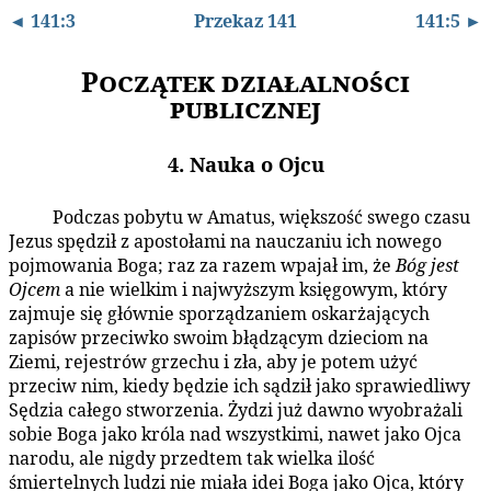
◄ 141:3
Przekaz 141
141:5 ►
Początek działalności
publicznej
4. Nauka o Ojcu
Podczas pobytu w Amatus, większość swego czasu
141:4.1
Jezus spędził z apostołami na nauczaniu ich nowego
pojmowania Boga; raz za razem wpajał im, że
Bóg jest
Ojcem
a nie wielkim i najwyższym księgowym, który
zajmuje się głównie sporządzaniem oskarżających
zapisów przeciwko swoim błądzącym dzieciom na
Ziemi, rejestrów grzechu i zła, aby je potem użyć
przeciw nim, kiedy będzie ich sądził jako sprawiedliwy
Sędzia całego stworzenia. Żydzi już dawno wyobrażali
sobie Boga jako króla nad wszystkimi, nawet jako Ojca
narodu, ale nigdy przedtem tak wielka ilość
śmiertelnych ludzi nie miała idei Boga jako Ojca, który