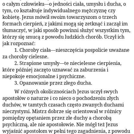
o całym człowieku—o jedności ciała, umysłu i ducha, o
tym, co kształtuje indywidualnego mężczyznę czy
kobietę. Jezus mówił swoim towarzyszom o trzech
formach cierpień, z jakimi mogą się zetknąć i zaczął im
tłumaczyć, w jaki sposób powinni służyć wszystkim tym,
którzy się smucą z powodu ludzkich chorób. Uczył ich
jak rozpoznać:
1. Choroby ciała—nieszczęścia pospolicie uważane
141:4.5
za choroby cielesne.
2. Strapione umysły—te niecielesne cierpienia,
141:4.6
które później zaczęto uznawać za zaburzenia i
niepokoje emocjonalne i psychiczne.
3. Opanowanie przez złego ducha.
141:4.7
W różnych okolicznościach Jezus uczył swych
141:4.8
apostołów o naturze i co nieco o pochodzeniu złych
duchów, w tamtych czasach często zwanych duchami
nieczystymi. Mistrz dobrze się orientował w różnicy
pomiędzy opętaniem przez złe duchy a chorobą
psychiczną, ale nie apostołowie. Nie mógł też Jezus
wyjaśnić apostołom w pełni tego zagadnienia, z powodu