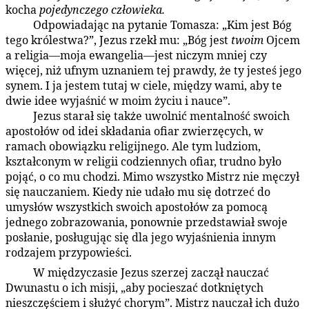
kocha
pojedynczego człowieka.
Odpowiadając na pytanie Tomasza: „Kim jest Bóg
141:4.2
tego królestwa?”, Jezus rzekł mu: „Bóg jest
twoim
Ojcem
a religia—moja ewangelia—jest niczym mniej czy
więcej, niż ufnym uznaniem tej prawdy, że ty jesteś jego
synem. I ja jestem tutaj w ciele, między wami, aby te
dwie idee wyjaśnić w moim życiu i nauce”.
Jezus starał się także uwolnić mentalność swoich
141:4.3
apostołów od idei składania ofiar zwierzęcych, w
ramach obowiązku religijnego. Ale tym ludziom,
kształconym w religii codziennych ofiar, trudno było
pojąć, o co mu chodzi. Mimo wszystko Mistrz nie męczył
się nauczaniem. Kiedy nie udało mu się dotrzeć do
umysłów wszystkich swoich apostołów za pomocą
jednego zobrazowania, ponownie przedstawiał swoje
posłanie, posługując się dla jego wyjaśnienia innym
rodzajem przypowieści.
W międzyczasie Jezus szerzej zaczął nauczać
141:4.4
Dwunastu o ich misji, „aby pocieszać dotkniętych
nieszczęściem i służyć chorym”. Mistrz nauczał ich dużo