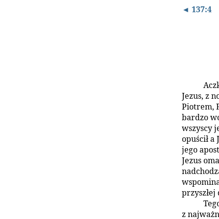
◄ 137:4
Aczk
Jezus, z
Piotrem, 
bardzo wc
wszyscy j
opuścił a
jego apos
Jezus om
nadchodzą
wspominal
przyszłej 
Tego
z najważni