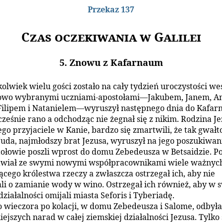
Przekaz 137
Czas oczekiwania w Galilei
5. Znowu z Kafarnaum
olwiek wielu gości zostało na cały tydzień uroczystości we
 nowo wybranymi uczniami-apostołami—Jakubem, Janem, A
Filipem i Natanielem—wyruszył następnego dnia do Kafar
ześnie rano a odchodząc nie żegnał się z nikim. Rodzina Jez
ego przyjaciele w Kanie, bardzo się zmartwili, że tak gwałt
 Juda, najmłodszy brat Jezusa, wyruszył na jego poszukiwani
tołowie poszli wprost do domu Zebedeusza w Betsaidzie. P
awiał ze swymi nowymi współpracownikami wiele ważnych
cego królestwa rzeczy a zwłaszcza ostrzegał ich, aby nie
i o zamianie wody w wino. Ostrzegał ich również, aby w 
działalności omijali miasta Seforis i Tyberiadę.
 wieczora po kolacji, w domu Zebedeusza i Salome, odbyła
ejszych narad w całej ziemskiej działalności Jezusa. Tylko 