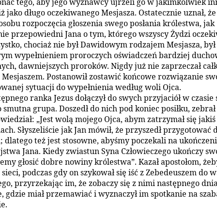
nać tego, aby jego wyznawcy ujrzeli go w jakimkolwiek i
niż jako długo oczekiwanego Mesjasza. Ostatecznie uznał, ż
osobu rozpoczęcia głoszenia swego posłania królestwa, jak
ie przepowiedni Jana o tym, którego wszyscy Żydzi oczeki
stko, chociaż nie był Dawidowym rodzajem Mesjasza, był
ym wypełnieniem proroczych oświadczeń bardziej duch
ych, dawniejszych proroków. Nigdy już nie zaprzeczał cał
st Mesjaszem. Postanowił zostawić końcowe rozwiązanie sw
wanej sytuacji do wypełnienia według woli Ojca.
ępnego ranka Jezus dołączył do swych przyjaciół w czasie 
to smutna grupa. Doszedł do nich pod koniec posiłku, zebrał
owiedział: „Jest wolą mojego Ojca, abym zatrzymał się jakiś
nach. Słyszeliście jak Jan mówił, że przyszedł przygotować 
; dlatego też jest stosowne, abyśmy poczekali na ukończen
jstwa Jana. Kiedy zwiastun Syna Człowieczego ukończy swo
emy głosić dobre nowiny królestwa”. Kazał apostołom, żeb
 sieci, podczas gdy on szykował się iść z Zebedeuszem do w
ego, przyrzekając im, że zobaczy się z nimi następnego dni
, gdzie miał przemawiać i wyznaczył im spotkanie na sza
e.