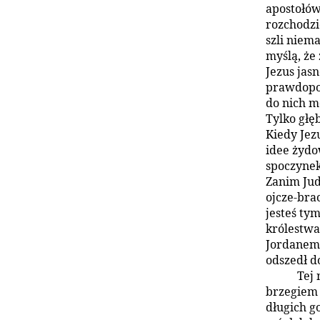
apostołów
rozchodzi
szli niema
myślą, że
Jezus jasn
prawdopod
do nich m
Tylko głę
Kiedy Jezu
idee żydo
spoczynek
Zanim Jud
ojcze-bra
jesteś ty
królestwa
Jordanem 
odszedł d
Tej 
brzegiem 
długich g