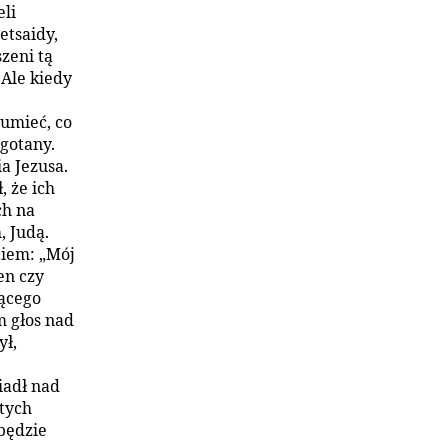
eli
etsaidy,
zeni tą
 Ale kiedy
zumieć, co
gotany.
a Jezusa.
, że ich
ch na
, Judą.
ciem: „Mój
en czy
zącego
m głos nad
ył,
iadł nad
 tych
 będzie