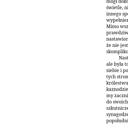
mógł doko
świetle, 
innego sp
wypełnien
Mimo wszy
prawdziw
nastawion
że nie je
skompliko
Nast
ale była 
siebie i p
tych stro
królestwu
kaznodzie
my zaczni
do swoich
szkutnicz
synagodze
popołudni