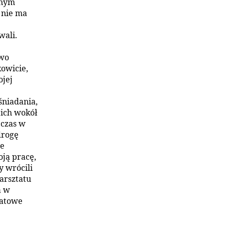
nnym
e nie ma
wali.
owo
kowicie,
ojej
śniadania,
 ich wokół
 czas w
drogę
ie
ją pracę,
y wrócili
arsztatu
a w
batowe