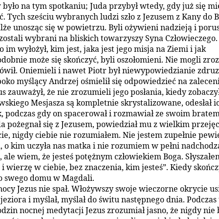
 było na tym spotkaniu; Juda przybył wtedy, gdy już się mi
ć. Tych sześciu wybranych ludzi szło z Jezusem z Kany do B
lże unosząc się w powietrzu. Byli ożywieni nadzieją i porus
 zostali wybrani na bliskich towarzyszy Syna Człowieczego.
o im wyłożył, kim jest, jaka jest jego misja na Ziemi i jak
obnie może się skończyć, byli oszołomieni. Nie mogli zro
ówił. Oniemieli i nawet Piotr był niewypowiedzianie zdruz
boko myślący Andrzej ośmielił się odpowiedzieć na zaleceni
s zauważył, że nie zrozumieli jego posłania, kiedy zobaczył
wskiego Mesjasza są kompletnie skrystalizowane, odesłał i
, podczas gdy on spacerował i rozmawiał ze swoim bratem
a pożegnał się z Jezusem, powiedział mu z wielkim przeję
cie, nigdy ciebie nie rozumiałem. Nie jestem zupełnie pewi
m, o kim uczyła nas matka i nie rozumiem w pełni nadchod
, ale wiem, że jesteś potężnym człowiekiem Boga. Słyszałe
i wierzę w ciebie, bez znaczenia, kim jesteś”. Kiedy skończ
o swego domu w Magdali.
nocy Jezus nie spał. Włożywszy swoje wieczorne okrycie us
jeziora i myślał, myślał do świtu następnego dnia. Podczas
odzin nocnej medytacji Jezus zrozumiał jasno, że nigdy nie