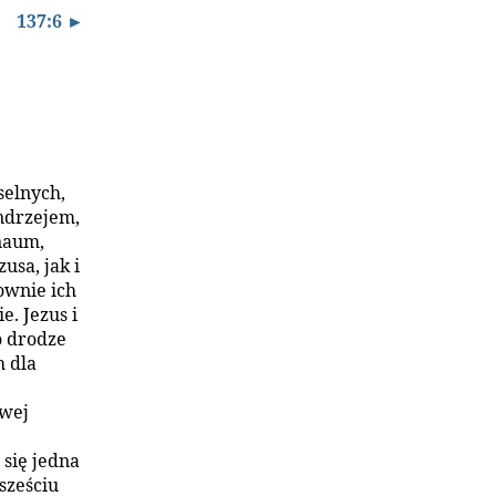
137:6 ►
selnych,
ndrzejem,
naum,
usa, jak i
ownie ich
e. Jezus i
o drodze
 dla
swej
 się jedna
sześciu