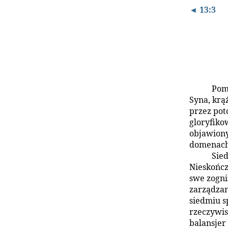
◄ 13:3
Pom
Syna, kr
przez pot
gloryfiko
objawiony
domenach 
Sie
Nieskończ
swe zogni
zarządzan
siedmiu s
rzeczywi
balansjer