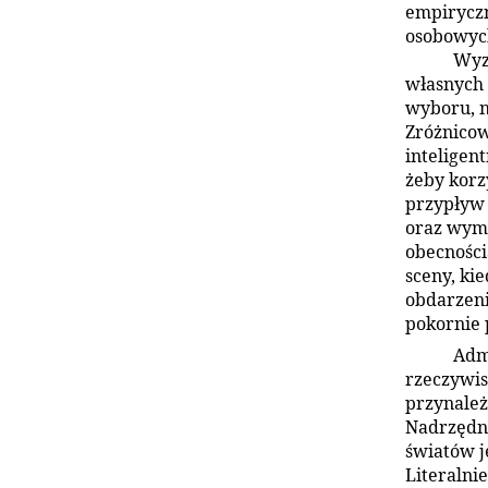
empiryczn
osobowyc
Wyz
własnych 
wyboru, n
Zróżnicow
inteligen
żeby korz
przypływ 
oraz wyma
obecności
sceny, ki
obdarzeni
pokornie 
Adm
rzeczywis
przynależ
Nadrzędny
światów 
Literalni