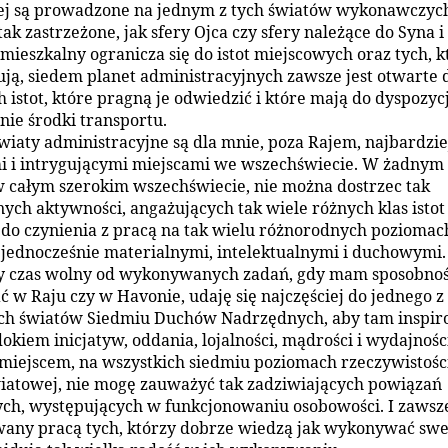
ej są prowadzone na jednym z tych światów wykonawczych
tak zastrzeżone, jak sfery Ojca czy sfery należące do Syna i
 mieszkalny ogranicza się do istot miejscowych oraz tych, k
ują, siedem planet administracyjnych zawsze jest otwarte 
 istot, które pragną je odwiedzić i które mają do dyspozycj
ie środki transportu.
wiaty administracyjne są dla mnie, poza Rajem, najbardzie
 i intrygującymi miejscami we wszechświecie. W żadnym
w całym szerokim wszechświecie, nie można dostrzec tak
ych aktywności, angażujących tak wiele różnych klas istot
do czynienia z pracą na tak wielu różnorodnych poziomach
 jednocześnie materialnymi, intelektualnymi i duchowym
y czas wolny od wykonywanych zadań, gdy mam sposobno
 w Raju czy w Havonie, udaję się najczęściej do jednego z
ch światów Siedmiu Duchów Nadrzędnych, aby tam inspir
okiem inicjatyw, oddania, lojalności, mądrości i wydajnośc
miejscem, na wszystkich siedmiu poziomach rzeczywistośc
atowej, nie mogę zauważyć tak zadziwiających powiązań
h, występujących w funkcjonowaniu osobowości. I zawsz
ny pracą tych, którzy dobrze wiedzą jak wykonywać swe 