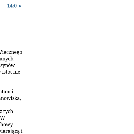
14:0 ►
Wiecznego
wanych
 synów
istot nie
ntanci
anowiska,
z tych
. W
chowy
ierającą i