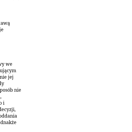
stawą
je
owy we
cującym
ie jej
dy
posób nie
,
 i
ecyzji,
 oddania
Jednakże