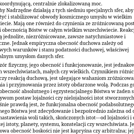
koordynującą, centralnie zlokalizowaną moc.
y Nadrzędne działają z tych siedmiu specjalnych sfer, aby
yć i stabilizować obwody kosmicznego umysłu w wielkim
ecie. Mają one również do czynienia ze zróżnicowaną po
 obecnością Bóstw w całym wielkim wszechświecie. Reakc
są jednolite, niezróżnicowane, zawsze natychmiastowe i
zne. Jednak empiryczna obecność duchowa zależy od
wych warunków i stanu podatności duchowej, właściwej
alnym umysłom danych sfer.
ór fizyczny, jego obecność i funkcjonowanie, jest jednak
h wszechświatach, małych czy wielkich. Czynnikiem różni
czy reakcją duchową, jest ulegające wahaniom zróżnicowan
a i przyjmowania przez istoty obdarzone wolą. Podczas g
becność absolutnego i egzystencjalnego Bóstwa w żaden s
ywom postaw lojalności czy nielojalności istot stworzonych
nie prawdą jest, że funkcjonalna obecność podabsolutnego
ego Bóstwa jest zdecydowanie i bezpośrednio zależna od d
nastawienia woli takich, skończonych istot—od lojalności i
ej istoty, planety, systemu, konstelacji czy wszechświata. 
owa obecność boskości nie jest kapryśna czy arbitralna; jej