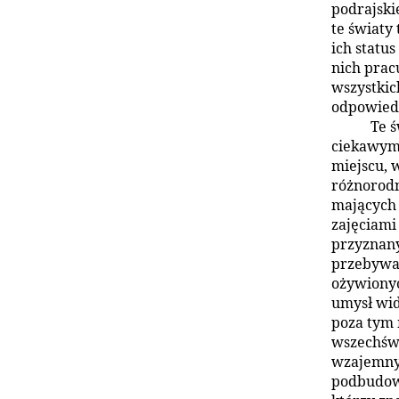
podrajski
te światy 
ich status
nich prac
wszystkich
odpowiedn
Te ś
ciekawymi
miejscu, 
różnorodn
mających 
zajęciami
przyznan
przebywać
ożywiony
umysł wid
poza tym 
wszechświ
wzajemnyc
podbudowa