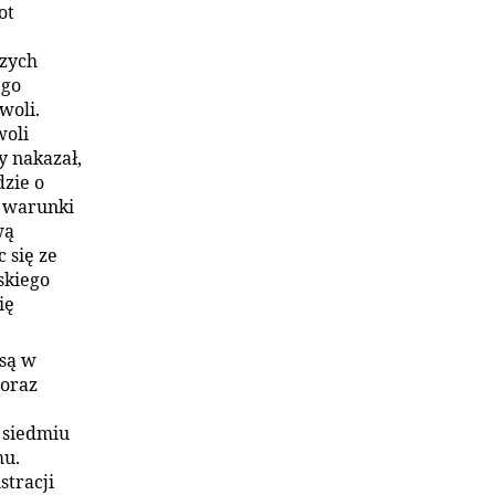
ot
szych
ego
woli.
woli
y nakazał,
dzie o
c warunki
wą
 się ze
skiego
ię
są w
 oraz
 siedmiu
mu.
stracji