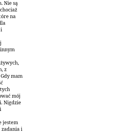
. Nie są
 chociaż
tóre na
dla
i
j
 innym
 żywych,
, z
i. Gdy mam
ść
 tych
ować mój
i. Nigdzie
i
e jestem
zadania i