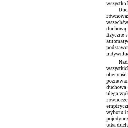
wszystko 
Duch
równoważ
wszechświ
duchową i
fizyczne 
automatyc
podstawo
indywidu
Nadz
wszystkic
obecność 
poznawani
duchowa o
ulega wpł
równocześ
empiryczn
wyboru i 
pojedyncz
taka duch