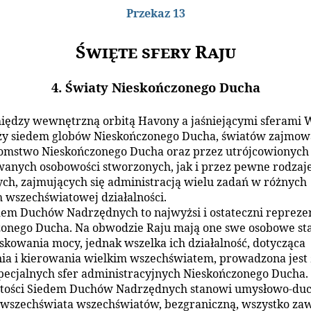
Przekaz 13
Święte sfery Raju
4. Światy Nieskończonego Ducha
iędzy wewnętrzną orbitą Havony a jaśniejącymi sferami 
ąży siedem globów Nieskończonego Ducha, światów zajmo
omstwo Nieskończonego Ducha oraz przez utrójcowionych
wanych osobowości stworzonych, jak i przez pewne rodzaje 
ch, zajmujących się administracją wielu zadań w różnych
wszechświatowej działalności.
dem Duchów Nadrzędnych to najwyżsi i ostateczni repreze
onego Ducha. Na obwodzie Raju mają one swe osobowe st
skowania mocy, jednak wszelka ich działalność, dotycząca
ia i kierowania wielkim wszechświatem, prowadzona jest 
pecjalnych sfer administracyjnych Nieskończonego Ducha
stości Siedem Duchów Nadrzędnych stanowi umysłowo-du
 wszechświata wszechświatów, bezgraniczną, wszystko zaw