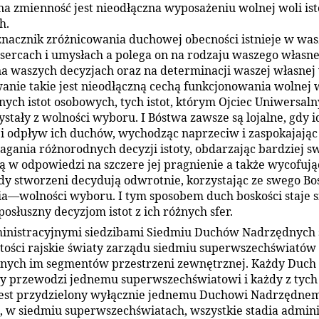
a zmienność jest nieodłączna wyposażeniu wolnej woli ist
h.
nacznik zróżnicowania duchowej obecności istnieje w wa
sercach i umysłach a polega on na rodzaju waszego własn
a waszych decyzjach oraz na determinacji waszej własnej 
anie takie jest nieodłączną cechą funkcjonowania wolnej 
tnych istot osobowych, tych istot, którym Ojciec Uniwersaln
ystały z wolności wyboru. I Bóstwa zawsze są lojalne, gdy i
i odpływ ich duchów, wychodząc naprzeciw i zaspokajają
gania różnorodnych decyzji istoty, obdarzając bardziej s
ą w odpowiedzi na szczere jej pragnienie a także wycofując
edy stworzeni decydują odwrotnie, korzystając ze swego Bo
a—wolności wyboru. I tym sposobem duch boskości staje s
posłuszny decyzjom istot z ich różnych sfer.
inistracyjnymi siedzibami Siedmiu Duchów Nadrzędnych 
tości rajskie światy zarządu siedmiu superwszechświatów
nych im segmentów przestrzeni zewnętrznej. Każdy Duch
 przewodzi jednemu superwszechświatowi i każdy z tych
jest przydzielony wyłącznie jednemu Duchowi Nadrzędne
e, w siedmiu superwszechświatach, wszystkie stadia admini