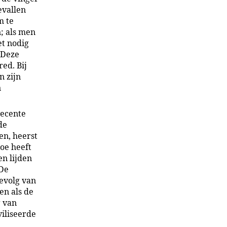
evallen
m te
n; als men
et nodig
 Deze
ed. Bij
n zijn
n
recente
de
en, heerst
boe heeft
en lijden
 De
evolg van
en als de
g van
viliseerde