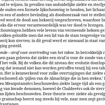
nd te wijzen. In gevallen van onduidelijke ziekte en sterfg
de ouden een formele lijkschouwing te houden, het lichaa
en een of andere bevinding als doodsoorzaak vast te stelle
deed werd de dood aan hekserij toegeschreven, waardoor h
eks die ervoor verantwoordelijk was ter dood te brengen.
schouwingen hebben vele levens van vermeende heksen ger
olken geloofde men dat een lid van de stam tengevolge va
serij kon sterven; in dit geval werd er niemand in staat va
ging gesteld.
onde—straf voor overtreding van het taboe.
In betrekkelijk 
men gaan geloven dat ziekte een straf is voor de zonde van 
 het volk. Bij de volken die dit niveau der evolutie doorlop
ing dat iemand niet kan worden getroffen tenzij hij een ta
n. Het is kenmerkend voor zulke overtuigingen dat ziekte 
schouwd als ‘pijlen van de Almachtige die in hen steken.’
en Mesopotamiërs beschouwden ziekte lange tijd als een g
g van kwade demonen, hoewel de Chaldeeërs ook de sterr
an lijden beschouwden. Deze theorie over ziekte als gevol
e gramschap heerst nog steeds bij vele, naar men zegt geci
rantianen.