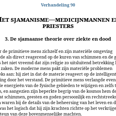
Verhandeling 90
Het sjamanisme—medicijnmannen e
priesters
3. De sjamaanse theorie over ziekte en dood
 de primitieve mens zichzelf en zijn materiële omgeving
e als direct reagerend op de kuren van schimmen en de g
s het niet vreemd dat zijn religie zo uitsluitend betrekking
 zaken. De moderne mens pakt zijn materiële problemen
ks aan: hij ziet in dat de materie reageert op de intelligen
ing door het verstand. De primitieve mens verlangde even
de energieën van de fysische gebieden te wijzigen en zelfs 
, en aangezien zijn beperkte begrip van de kosmos hem d
at schimmen, geesten en goden persoonlijk en rechtstreek
 waren bij de details van de beheersing van het leven en 
as het logisch dat hij zijn krachten richtte op het verkrijg
steun van deze bovenmenselijke machten.