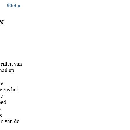
90:4 ►
n
rillen van
 had op
te
eens het
te
eed
s
de
en van de