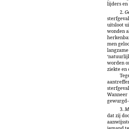
lijders e
2.
G
sterfgeva
uitsloot 
wonden al
herkenbar
men geloo
langzame 
‘natuurli
worden on
ziekte en
Tege
aantreffe
sterfgeva
Wanneer e
gewurgd—
3.
M
dat zij d
aanwijsst
iemand te