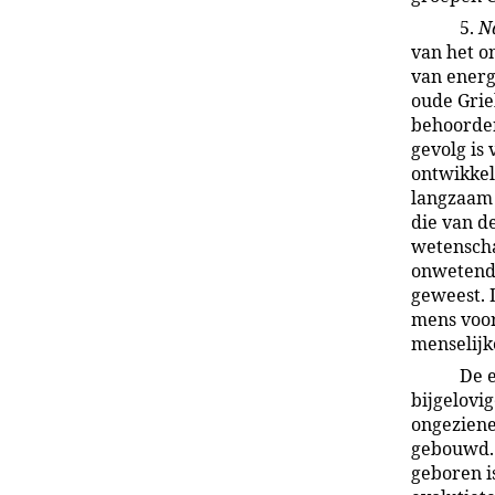
5.
N
van het o
van energ
oude Grie
behoorden 
gevolg is
ontwikkel
langzaam 
die van d
wetenscha
onwetendh
geweest. 
mens voor
menselijk
De e
bijgelovi
ongeziene
gebouwd.
geboren i