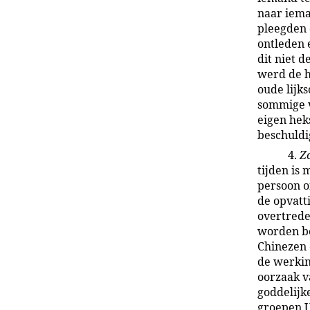
naar iema
pleegden 
ontleden 
dit niet 
werd de h
oude lijk
sommige v
eigen hek
beschuldi
4.
Z
tijden is 
persoon of
de opvatt
overtrede
worden be
Chinezen 
de werkin
oorzaak v
goddelijk
groepen U