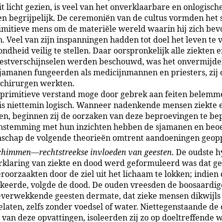
it licht gezien, is veel van het onverklaarbare en onlogisch
en begrijpelijk. De ceremoniën van de cultus vormden het 
imitieve mens om de materiële wereld waarin hij zich bev
. Veel van zijn inspanningen hadden tot doel het leven te 
ndheid veilig te stellen. Daar oorspronkelijk alle ziekten 
geestverschijnselen werden beschouwd, was het onvermijdel
jamanen fungeerden als medicijnmannen en priesters, zij 
 chirurgen werkten.
 primitieve verstand moge door gebrek aan feiten belemme
is niettemin logisch. Wanneer nadenkende mensen ziekte 
, beginnen zij de oorzaken van deze beproevingen te bep
nstemming met hun inzichten hebben de sjamanen en beo
schap de volgende theorieën omtrent aandoeningen geop
chimmen—rechtstreekse invloeden van geesten.
De oudste h
erklaring van ziekte en dood werd geformuleerd was dat g
roorzaakten door de ziel uit het lichaam te lokken; indien 
gkeerde, volgde de dood. De ouden vreesden de boosaardi
everwekkende geesten dermate, dat zieke mensen dikwijls 
laten, zelfs zonder voedsel of water. Niettegenstaande de 
 van deze opvattingen, isoleerden zij zo op doeltreffende w