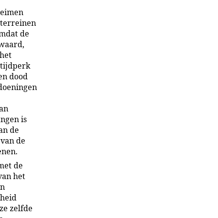
heimen
 terreinen
Omdat de
waard,
 het
 tijdperk
en dood
ndoeningen
van
ngen is
an de
 van de
enen.
 met de
van het
en
dheid
ze zelfde