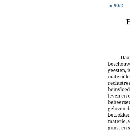
◄ 90:2
Daar
beschouwd
geesten, i
materiële
rechtstree
beïnvloed
leven en 
beheersen
geloven d
betrokken
materie, w
gunst en 