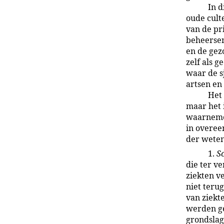
In d
oude cult
van de pr
beheersen
en de gezo
zelf als 
waar de s
artsen en
Het
maar het 
waarnemen
in overee
der weten
1.
S
die ter v
ziekten ve
niet teru
van ziekt
werden ge
grondslag