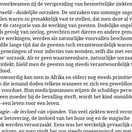
n voorkwamen zij de verspreiding van besmettelijke ziekten
eweld—duidelijke oorzaken.
De oorzaken van sommige onge
llen waren zo gemakkelijk vast te stellen, dat men deze al 
uit de categorie van de werking van geesten. Dodelijke ong
s gevolg van oorlog, gevechten met dieren en andere gem
e werkingen, werden als natuurlijke voorvallen beschou
fde lange tijd dat de geesten toch verantwoordelijk waren
genezingen of voor infecties van wonden, zelfs die met ee
jke’ oorzaak. Als er geen waarneembare, natuurlijke oorza
tdekt, hield men de geesten nog steeds verantwoordelijk 
 dood.
nwoordig kan men in Afrika en elders nog steeds primitie
n die iemand doden telkens wanneer er zich een geweldlo
l voordoet. Hun medicijnmannen wijzen de schuldige pers
en moeder bij de bevalling sterft, wordt het kind onmidde
een leven voor een leven.
agie—de invloed van vijanden.
Van veel ziekten werd vero
oor betovering, de invloed van het boze oog en de magische
ok werden veroorzaakt. Eens was het werkelijk gevaarlijk
 wijzen, en men vindt het nog steeds ongemanierd om met