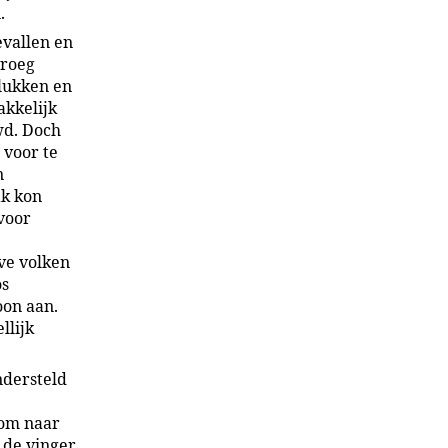
.
vallen en
vroeg
elukken en
akkelijk
wd. Doch
 voor te
n
ak kon
voor
ve volken
os
oon aan.
llijk
ndersteld
 om naar
 de vinger