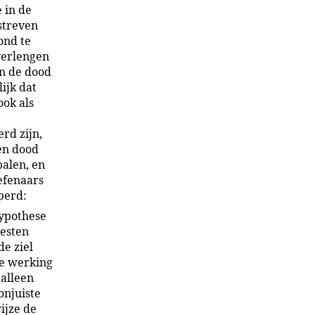
e in de
streven
ond te
verlengen
en de dood
ijk dat
ook als
rd zijn,
en dood
alen, en
efenaars
perd:
ypothese
eesten
de ziel
ge werking
alleen
onjuiste
ijze de