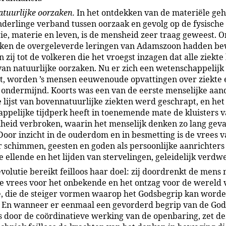
atuurlijke oorzaken.
In het ontdekken van de materiële ge
nderlinge verband tussen oorzaak en gevolg op de fysische
ie, materie en leven, is de mensheid zeer traag geweest. 
ken de overgeleverde leringen van Adamszoon hadden be
zij tot de volkeren die het vroegst inzagen dat alle ziekte
 van natuurlijke oorzaken. Nu er zich een wetenschappelijk
t, worden ’s mensen eeuwenoude opvattingen over ziekte 
ondermijnd. Koorts was een van de eerste menselijke aa
e lijst van bovennatuurlijke ziekten werd geschrapt, en het
ppelijke tijdperk heeft in toenemende mate de kluisters 
eid verbroken, waarin het menselijk denken zo lang geva
Door inzicht in de ouderdom en in besmetting is de vrees v
 schimmen, geesten en goden als persoonlijke aanrichters
e ellende en het lijden van stervelingen, geleidelijk verdw
volutie bereikt feilloos haar doel: zij doordrenkt de mens
ge vrees voor het onbekende en het ontzag voor de wereld 
, die de steiger vormen waarop het Godsbegrip kan word
 En wanneer er eenmaal een gevorderd begrip van de Go
s door de coördinatieve werking van de openbaring, zet de