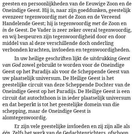
geesten en persoonlijkheden van de Eeuwige Zoon en de
Oneindige Geest. Hij is, naar zijn goeddunken, geestelijk
evenzeer tegenwoordig met de Zoon en de Vereend
Handelende Geest; hij is tegenwoordig
met
de Zoon en
in
de Geest. De Vader is zeer zeker overal tegenwoordig,
en wij bespeuren zijn tegenwoordigheid door en door
middel van al deze verschillende doch onderling
verbonden krachten, invloeden en tegenwoordigheden.
In uw heilige geschriften lijkt de uitdrukking
Geest
8:5.3
van God
zowel gebruikt te worden voor de Oneindige
Geest op het Paradijs als voor de Scheppende Geest van
uw plaatselijk universum. De Heilige Geest is het
geestelijke circuit van deze Scheppende Dochter van de
Oneindige Geest op het Paradijs. De Heilige Geest is een
circuit dat autochthoon is in ieder plaatselijk universum
en dat beperkt is tot het geestelijke domein van die
schepping, maar de Oneindige Geest is
alomtegenwoordig.
Er zijn vele geestelijke invloeden en zij zijn alle als
8:5.4
één.
Zelfs het werk van de Gedachtenrichters, ofschoon