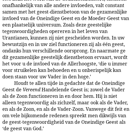
onafhankelijk van alle andere invloeden, valt constant
samen met het geest-dienstbetoon van de gezamenlijke
invloed van de Oneindige Geest en de Moeder-Geest van
een plaatselijk universum. Zoals deze geestelijke
tegenwoordigheden opereren in het leven van
Urantianen, kunnen zij niet gescheiden worden. In uw
bewustzijn en in uw ziel functioneren zij als één geest,
ondanks hun verschillende oorsprong. En naarmate ge
dit gezamenlijke geestelijk dienstbetoon ervaart, wordt
het voor u de invloed van de Allerhoogste, ‘die u immer
voor struikelen kan behoeden en u onberispelijk kan
doen staan voor uw Vader in den hoge.’
Houdt te allen tijde in gedachte dat de Oneindige
8:5.5
Geest de
Vereend
Handelende Geest is; zowel de Vader
als de Zoon functioneren in en door hem. Hij is niet
alleen tegenwoordig als zichzelf, maar ook als de Vader,
en als de Zoon, en als de Vader-Zoon. Vanwege dit feit en
om vele bijkomende redenen spreekt men dikwijls van
de geest-tegenwoordigheid van de Oneindige Geest als
‘de geest van God.’