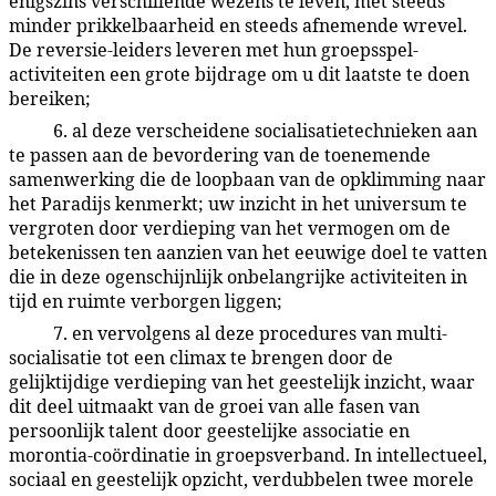
enigszins verschillende wezens te leven, met steeds
minder prikkelbaarheid en steeds afnemende wrevel.
De reversie-leiders leveren met hun groepsspel-
activiteiten een grote bijdrage om u dit laatste te doen
bereiken;
6. al deze verscheidene socialisatietechnieken aan
43:8.10
te passen aan de bevordering van de toenemende
samenwerking die de loopbaan van de opklimming naar
het Paradijs kenmerkt; uw inzicht in het universum te
vergroten door verdieping van het vermogen om de
betekenissen ten aanzien van het eeuwige doel te vatten
die in deze ogenschijnlijk onbelangrijke activiteiten in
tijd en ruimte verborgen liggen;
7. en vervolgens al deze procedures van multi-
43:8.11
socialisatie tot een climax te brengen door de
gelijktijdige verdieping van het geestelijk inzicht, waar
dit deel uitmaakt van de groei van alle fasen van
persoonlijk talent door geestelijke associatie en
morontia-coördinatie in groepsverband. In intellectueel,
sociaal en geestelijk opzicht, verdubbelen twee morele