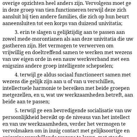
overige opzichten heel anders zijn. Vervolgens moet ge
in deze groep van tien functioneren terwijl deze zich
aansluit bij tien andere families, die zich op hun beurt
aaneensluiten tot een korps van duizend univitatia;
3. erin te slagen u gelijktijdig aan te passen aan
43:8.7
zowel mede-morontianen als aan deze univitatia die uw
gastheren zijn. Het vermogen te verwerven om
vrijwillig en doeltreffend samen te werken met wezens
van uw eigen orde in een nauw werkverband met een
enigszins andere groep intelligente schepselen;
4. terwijl ge aldus sociaal functioneert samen met
43:8.8
wezens die gelijk zijn aan u of van u verschillen,
intellectuele harmonie te bereiken met beide groepen
metgezellen, en u, wat uw werkzaamheden betreft, aan
beide aan te passen;
5. terwijl ge een bevredigende socialisatie van uw
43:8.9
persoonlijkheid bereikt op de niveaus van het intellect
en van uw werkzaamheden, verder het vermogen te
vervolmaken om in innig contact met gelijksoortige en