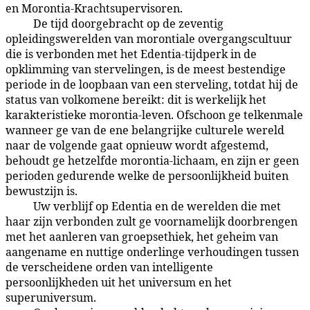
en Morontia-Krachtsupervisoren.
De tijd doorgebracht op de zeventig
43:8.2
opleidingswerelden van morontiale overgangscultuur
die is verbonden met het Edentia-tijdperk in de
opklimming van stervelingen, is de meest bestendige
periode in de loopbaan van een sterveling, totdat hij de
status van volkomene bereikt: dit is werkelijk het
karakteristieke morontia-leven. Ofschoon ge telkenmale
wanneer ge van de ene belangrijke culturele wereld
naar de volgende gaat opnieuw wordt afgestemd,
behoudt ge hetzelfde morontia-lichaam, en zijn er geen
perioden gedurende welke de persoonlijkheid buiten
bewustzijn is.
Uw verblijf op Edentia en de werelden die met
43:8.3
haar zijn verbonden zult ge voornamelijk doorbrengen
met het aanleren van groepsethiek, het geheim van
aangename en nuttige onderlinge verhoudingen tussen
de verscheidene orden van intelligente
persoonlijkheden uit het universum en het
superuniversum.