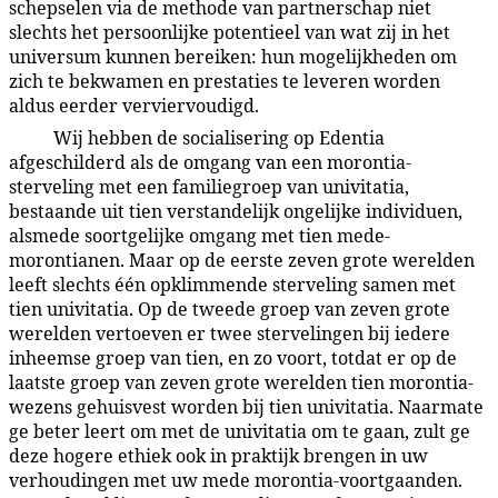
schepselen via de methode van partnerschap niet
slechts het persoonlijke potentieel van wat zij in het
universum kunnen bereiken: hun mogelijkheden om
zich te bekwamen en prestaties te leveren worden
aldus eerder verviervoudigd.
Wij hebben de socialisering op Edentia
43:8.12
afgeschilderd als de omgang van een morontia-
sterveling met een familiegroep van univitatia,
bestaande uit tien verstandelijk ongelijke individuen,
alsmede soortgelijke omgang met tien mede-
morontianen. Maar op de eerste zeven grote werelden
leeft slechts één opklimmende sterveling samen met
tien univitatia. Op de tweede groep van zeven grote
werelden vertoeven er twee stervelingen bij iedere
inheemse groep van tien, en zo voort, totdat er op de
laatste groep van zeven grote werelden tien morontia-
wezens gehuisvest worden bij tien univitatia. Naarmate
ge beter leert om met de univitatia om te gaan, zult ge
deze hogere ethiek ook in praktijk brengen in uw
verhoudingen met uw mede morontia-voortgaanden.