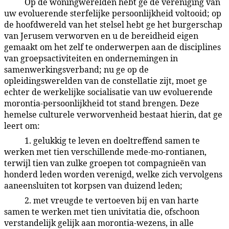
Op de woningwerelden hebt ge de vereniging van
43:8.4
uw evoluerende sterfelijke persoonlijkheid voltooid; op
de hoofdwereld van het stelsel hebt ge het burgerschap
van Jerusem verworven en u de bereidheid eigen
gemaakt om het zelf te onderwerpen aan de disciplines
van groepsactiviteiten en ondernemingen in
samenwerkingsverband; nu ge op de
opleidingswerelden van de constellatie zijt, moet ge
echter de werkelijke socialisatie van uw evoluerende
morontia-persoonlijkheid tot stand brengen. Deze
hemelse culturele verworvenheid bestaat hierin, dat ge
leert om:
1. gelukkig te leven en doeltreffend samen te
43:8.5
werken met tien verschillende mede-mo-rontianen,
terwijl tien van zulke groepen tot compagnieën van
honderd leden worden verenigd, welke zich vervolgens
aaneensluiten tot korpsen van duizend leden;
2. met vreugde te vertoeven bij en van harte
43:8.6
samen te werken met tien univitatia die, ofschoon
verstandelijk gelijk aan morontia-wezens, in alle