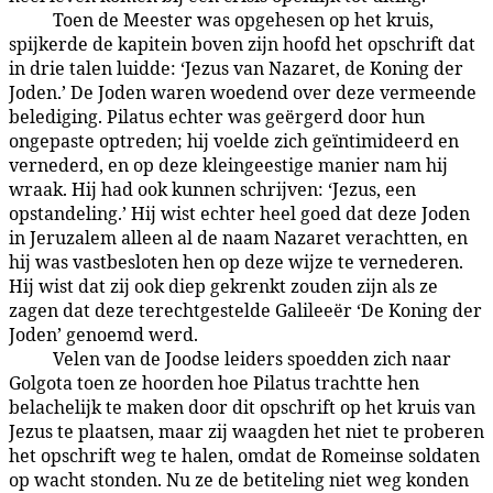
Toen de Meester was opgehesen op het kruis,
187:2.5
spijkerde de kapitein boven zijn hoofd het opschrift dat
in drie talen luidde: ‘Jezus van Nazaret, de Koning der
Joden.’ De Joden waren woedend over deze vermeende
belediging. Pilatus echter was geërgerd door hun
ongepaste optreden; hij voelde zich geïntimideerd en
vernederd, en op deze kleingeestige manier nam hij
wraak. Hij had ook kunnen schrijven: ‘Jezus, een
opstandeling.’ Hij wist echter heel goed dat deze Joden
in Jeruzalem alleen al de naam Nazaret verachtten, en
hij was vastbesloten hen op deze wijze te vernederen.
Hij wist dat zij ook diep gekrenkt zouden zijn als ze
zagen dat deze terechtgestelde Galileeër ‘De Koning der
Joden’ genoemd werd.
Velen van de Joodse leiders spoedden zich naar
187:2.6
Golgota toen ze hoorden hoe Pilatus trachtte hen
belachelijk te maken door dit opschrift op het kruis van
Jezus te plaatsen, maar zij waagden het niet te proberen
het opschrift weg te halen, omdat de Romeinse soldaten
op wacht stonden. Nu ze de betiteling niet weg konden