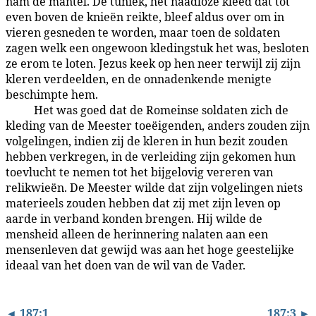
nam de mantel. De tuniek, het naadloze kleed dat tot
even boven de knieën reikte, bleef aldus over om in
vieren gesneden te worden, maar toen de soldaten
zagen welk een ongewoon kledingstuk het was, besloten
ze erom te loten. Jezus keek op hen neer terwijl zij zijn
kleren verdeelden, en de onnadenkende menigte
beschimpte hem.
Het was goed dat de Romeinse soldaten zich de
187:2.9
kleding van de Meester toeëigenden, anders zouden zijn
volgelingen, indien zij de kleren in hun bezit zouden
hebben verkregen, in de verleiding zijn gekomen hun
toevlucht te nemen tot het bijgelovig vereren van
relikwieën. De Meester wilde dat zijn volgelingen niets
materieels zouden hebben dat zij met zijn leven op
aarde in verband konden brengen. Hij wilde de
mensheid alleen de herinnering nalaten aan een
mensenleven dat gewijd was aan het hoge geestelijke
ideaal van het doen van de wil van de Vader.
◄ 187:1
187:3 ►