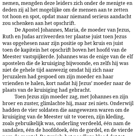
nemen, mengden deze leiders zich onder de menigte en
deden zij al het mogelijke om de mensen aan te zetten
tot hoon en spot, opdat maar niemand serieus aandacht
zou schenken aan het opschrift.
De Apostel Johannes, Maria, de moeder van Jezus,
187:2.7
Ruth en Judas arriveerden ter plaatse juist toen Jezus
was opgehesen naar zijn positie op het kruis en juist
toen de kapitein het opschrift boven het hoofd van de
Meester vastspijkerde. Johannes was de enige van de elf
apostelen die de kruisiging bijwoonde, en zelfs hij was
niet de gehele tijd aanwezig omdat hij zich naar
Jeruzalem had gespoed om zijn moeder en haar
vrienden te halen, kort nadat hij Jezus’ moeder naar de
plaats van de kruisiging had gebracht.
Toen Jezus zijn moeder zag, met Johannes en zijn
187:2.8
broer en zuster, glimlachte hij, maar zei niets. Onderwijl
hadden de vier soldaten die aangewezen waren om de
kruisiging van de Meester uit te voeren, zijn kleding,
zoals gebruikelijk was, onderling verdeeld, één nam de
sandalen, één de hoofddoek, één de gordel, en de vierde