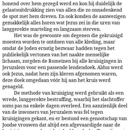
honend over hem gezegd werd en kon hij duidelijk de
gelaatsuitdrukking zien van allen die zo onnadenkend
de spot met hem dreven. En ook konden de aanwezigen
gemakkelijk alles horen wat Jezus zei in die uren van
langgerekte marteling en langzaam sterven.
Het was de gewoonte om degenen die gekruisigd
187:2.2
moesten worden te ontdoen van alle kleding, maar
omdat de Joden ernstig bezwaar hadden tegen het
publiekelijk vertonen van het naakte menselijke
lichaam, zorgden de Romeinen bij alle kruisigingen in
Jeruzalem voor een passende lendendoek. Aldus werd
ook Jezus, nadat hem zijn kleren afgenomen waren,
deze doek omgedaan vóór hij aan het kruis werd
genageld.
De methode van kruisiging werd gebruikt als een
187:2.3
wrede, langgerekte bestraffing, waarbij het slachtoffer
soms pas na enkele dagen overleed. Een aanzienlijk deel
van de inwoners van Jeruzalem was fel tegen
kruisigingen gekant, en er bestond een genootschap van
Joodse vrouwen dat altijd een afgevaardigde naar de