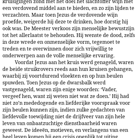
kruisigingen zond met het doel het slachtoffer wijn met
een verdovend middel aan te bieden, en zo zijn lijden te
verzachten. Maar toen Jezus de verdovende wijn
proefde, weigerde hij deze te drinken, hoe dorstig hij
ook was. De Meester verkoos zijn menselijke bewustzijn
tot het allerlaatst te behouden. Hij wenste de dood, zelfs
in deze wrede en onmenselijke vorm, tegemoet te
treden en te overwinnen door zich vrijwillig te
onderwerpen aan de volle menselijke ervaring.
Voordat Jezus aan het kruis werd genageld, waren
187:2.4
de beide struikrovers reeds aan hun kruisen gehangen,
waarbij zij voortdurend vloekten en op hun beulen
spuwden. Toen Jezus op de dwarsbalk werd
vastgenageld, waren zijn enige woorden: ‘Vader,
vergeef hen, want zij weten niet wat ze doen.’ Hij had
niet zo’n mededogende en liefderijke voorspraak voor
zijn beulen kunnen zijn, indien zulke gedachten van
liefdevolle toewijding niet de drijfveer van zijn hele
leven van onbaatzuchtige dienstbaarheid waren
geweest. De ideeën, motieven, en verlangens van een
heel leven komen bij een crisis openlijk tot uiting.