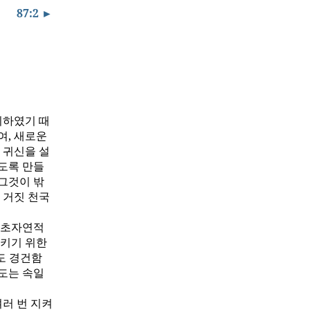
87:2 ►
미하였기 때
여, 새로운
 귀신을 설
도록 만들
 그것이 밖
 거짓 천국
 초자연적
시키기 위한
도 경건함
정도는 속일
러 번 지켜