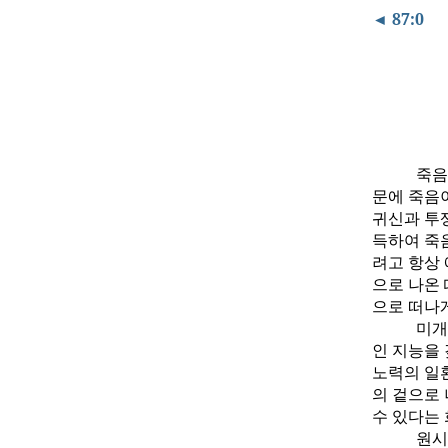
◄ 87:0
죽음
문에 죽음
귀신과 투
득하여 죽
려고 항상 
으로 나온
으로 떠나
미개
인 지능을
노력의 일
의 겉으로
수 있다는 
원시