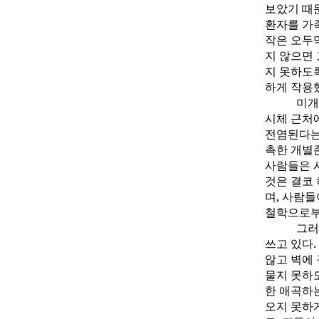
보았기 때
환자를 가
작은 오두
지 않으면 
지 못하도
하게 작용
미개
시체 근처
전염된다는
촉한 개별
사람들은 
것은 결코 
며, 사람
철학으로부
그러
쓰고 있다.
않고 벽에
물지 못하
한 애곡하
오지 못하