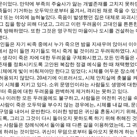
문이었다. 만약에 부족의 주술사가 앓는 개별존재를 고치지 못하면
족들이 기거하는 오두막으로부터 옮겨서, 격리된 채로 죽을 수 있
막 또는 야외에 눕혀놓았다. 죽음이 발생했던 집은 대체로 파괴시
그 집을 항상 피해 다녔고, 그리고 이런 두려움이 고대인을 튼튼
록 방해하였다. 또한 그것은 영구적인 마을이나 도시를 건설하는 
했다.
인들은 자기 씨족 중에서 누가 죽으면 밤을 지새우며 앉아서 이
에서 잠이 들면 자기들도 역시 죽게 될 것이라고 두려워하였다. 
 생각이 죽은 자에 대한 두려움을 구체화시켰고, 모든 민족들은 
존재를 정화시키도록 고안된 복잡한 정결 예식을 한 때 채택했었다
시체에게 빛이 비춰져야만 한다고 믿었다; 시체를 어두운 장소에
허용되지 않았다. 20세기에 이르러서도, 시체 안치실에 촛불을 
들이 시체를 지키고 있다. 소위 문명인이라는 사람들도 생명에 대
터 죽음에 대한 두려움을 완벽하게 제거하지는 못하고 있다.
나 이러한 모든 두려움에도 불구하고, 사람들은 여전히 귀신을 
 사람이 죽은 오두막을 부수지 않는 경우에는, 시체를 내갈 때, 
 구멍을 내어서 운반한다. 이러한 방법은 귀신을 혼동시키기 위해,
도록, 그리고 그것이 다시 돌아오지 못하도록 하기 위해 취해진 것
는 사람들은 장례식에서 돌아올 때 다른 길을 이용하였는데, 그 
게 하려는 것이었다. 귀신이 무덤으로부터 돌아오지 못하게 하는