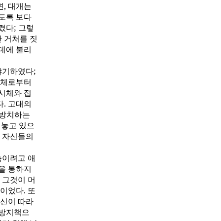
, 대개는
도록 보다
켰다; 그렇
한 거처를 짓
데에 불리
야기하였다;
시체로부터
시체와 접
. 고대의
 방치하는
켜놓고 있으
한 자신들의
속이려고 애
문을 통하지
 그것이 머
이었다. 또
귀신이 따라
 방지책으