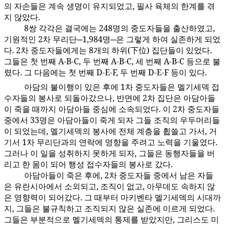
의 자손들은 계속 생명이 유지되었고, 필사 육체의 한계를 겪
지 않았다.
8쌍 각각은 결국에는 248명의 중도자들을 출산하였고,
77:6.4
기원적인 2차 무리단─1,984명─은 그렇게 하여 실존하게 되었
다. 2차 중도자들에게는 8개의 하위(下位) 집단들이 있었다.
그들은 첫 번째 A-B-C, 두 번째 A-B-C, 세 번째 A-B-C 등으로 불
렸다. 그 다음에는 첫 번째 D-E-F, 두 번째 D-E-F 등이 있다.
아담의 불이행이 있은 후에 1차 중도자들은 멜기세덱 접
77:6.5
수자들의 봉사로 되돌아갔으나, 반면에 2차 집단은 아담아들
이 죽을 때까지 아담아들 중심에 소속되었다. 이 2차 중도자들
중에서 33명은 아담아들이 죽게 되자 그들 조직의 우두머리들
이 되었는데, 멜기세덱의 봉사에 전체 계층을 휩쓸고 가서, 거
기서 1차 무리단과의 연락에 영향을 주려고 노력을 기울였다.
그러나 이 일을 성취하지 못하게 되자, 그들은 동행자들을 버
리고 한 몸이 되어 행성 접수자들의 봉사로 갔다.
아담아들이 죽은 후에, 2차 중도자들 중에서 남은 자들
77:6.6
은 유란시아에서 소외되고, 조직이 없고, 아무데도 속하지 않
은 영향력이 되어갔다. 그 때부터 마키벤타 멜기세덱의 시대까
지, 그들은 불규칙하고 조직되지 않은 실존에 이르게 되었다.
그들은 부분적으로 멜기세덱의 통제를 받았지만, 그리스도 미