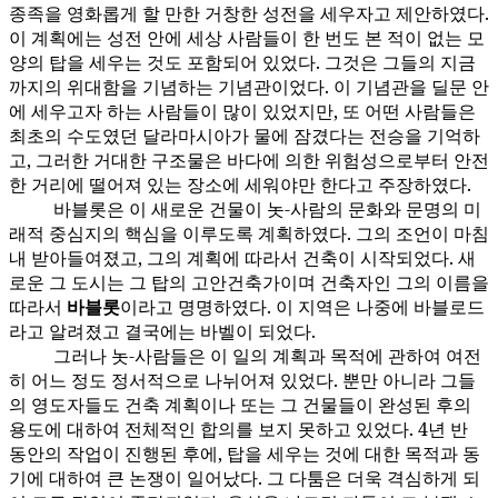
종족을 영화롭게 할 만한 거창한 성전을 세우자고 제안하였다.
이 계획에는 성전 안에 세상 사람들이 한 번도 본 적이 없는 모
양의 탑을 세우는 것도 포함되어 있었다. 그것은 그들의 지금
까지의 위대함을 기념하는 기념관이었다. 이 기념관을 딜문 안
에 세우고자 하는 사람들이 많이 있었지만, 또 어떤 사람들은
최초의 수도였던 달라마시아가 물에 잠겼다는 전승을 기억하
고, 그러한 거대한 구조물은 바다에 의한 위험성으로부터 안전
한 거리에 떨어져 있는 장소에 세워야만 한다고 주장하였다.
바블롯은 이 새로운 건물이 놋-사람의 문화와 문명의 미
77:3.3
래적 중심지의 핵심을 이루도록 계획하였다. 그의 조언이 마침
내 받아들여졌고, 그의 계획에 따라서 건축이 시작되었다. 새
로운 그 도시는 그 탑의 고안건축가이며 건축자인 그의 이름을
따라서
바블롯
이라고 명명하였다. 이 지역은 나중에 바블로드
라고 알려졌고 결국에는 바벨이 되었다.
그러나 놋-사람들은 이 일의 계획과 목적에 관하여 여전
77:3.4
히 어느 정도 정서적으로 나뉘어져 있었다. 뿐만 아니라 그들
의 영도자들도 건축 계획이나 또는 그 건물들이 완성된 후의
용도에 대하여 전체적인 합의를 보지 못하고 있었다. 4년 반
동안의 작업이 진행된 후에, 탑을 세우는 것에 대한 목적과 동
기에 대하여 큰 논쟁이 일어났다. 그 다툼은 더욱 격심하게 되