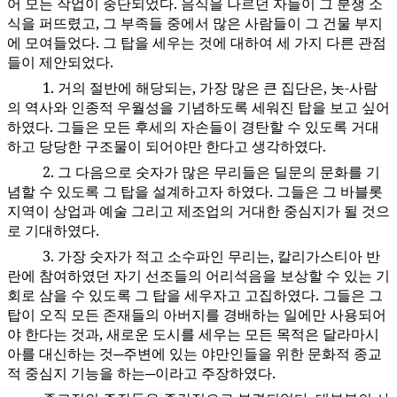
어 모든 작업이 중단되었다. 음식을 나르던 자들이 그 분쟁 소
식을 퍼뜨렸고, 그 부족들 중에서 많은 사람들이 그 건물 부지
에 모여들었다. 그 탑을 세우는 것에 대하여 세 가지 다른 관점
들이 제안되었다.
1. 거의 절반에 해당되는, 가장 많은 큰 집단은, 놋-사람
77:3.5
의 역사와 인종적 우월성을 기념하도록 세워진 탑을 보고 싶어
하였다. 그들은 모든 후세의 자손들이 경탄할 수 있도록 거대
하고 당당한 구조물이 되어야만 한다고 생각하였다.
2. 그 다음으로 숫자가 많은 무리들은 딜문의 문화를 기
77:3.6
념할 수 있도록 그 탑을 설계하고자 하였다. 그들은 그 바블롯
지역이 상업과 예술 그리고 제조업의 거대한 중심지가 될 것으
로 기대하였다.
3. 가장 숫자가 적고 소수파인 무리는, 칼리가스티아 반
77:3.7
란에 참여하였던 자기 선조들의 어리석음을 보상할 수 있는 기
회로 삼을 수 있도록 그 탑을 세우자고 고집하였다. 그들은 그
탑이 오직 모든 존재들의 아버지를 경배하는 일에만 사용되어
야 한다는 것과, 새로운 도시를 세우는 모든 목적은 달라마시
아를 대신하는 것─주변에 있는 야만인들을 위한 문화적 종교
적 중심지 기능을 하는─이라고 주장하였다.