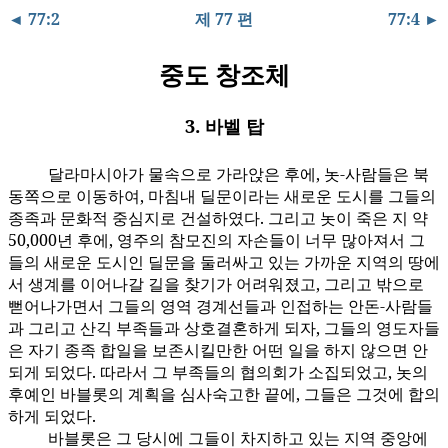
◄ 77:2
제 77 편
77:4 ►
중도 창조체
3. 바벨 탑
달라마시아가 물속으로 가라앉은 후에, 놋-사람들은 북
77:3.1
동쪽으로 이동하여, 마침내 딜문이라는 새로운 도시를 그들의
종족과 문화적 중심지로 건설하였다. 그리고 놋이 죽은 지 약
50,000년 후에, 영주의 참모진의 자손들이 너무 많아져서 그
들의 새로운 도시인 딜문을 둘러싸고 있는 가까운 지역의 땅에
서 생계를 이어나갈 길을 찾기가 어려워졌고, 그리고 밖으로
뻗어나가면서 그들의 영역 경계선들과 인접하는 안돈-사람들
과 그리고 산긱 부족들과 상호결혼하게 되자, 그들의 영도자들
은 자기 종족 합일을 보존시킬만한 어떤 일을 하지 않으면 안
되게 되었다. 따라서 그 부족들의 협의회가 소집되었고, 놋의
후예인 바블롯의 계획을 심사숙고한 끝에, 그들은 그것에 합의
하게 되었다.
바블롯은 그 당시에 그들이 차지하고 있는 지역 중앙에
77:3.2