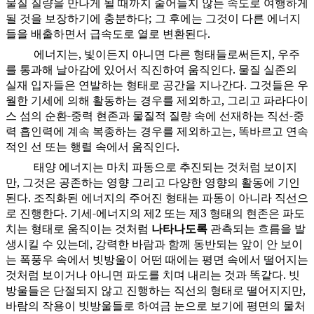
물질 질량을 만나게 될 때까지 줄어들지 않는 속도로 여행하게
될 것을 보장하기에 충분하다; 그 후에는 그것이 다른 에너지
들을 배출하면서 급속도로 열로 변환된다.
에너지는, 빛이든지 아니면 다른 형태들로써든지, 우주
41:5.6
를 통과해 날아감에 있어서 직진하여 움직인다. 물질 실존의
실재 입자들은 연발하는 형태로 공간을 지나간다. 그것들은 우
월한 기세에 의해 활동하는 경우를 제외하고, 그리고 파라다이
스 섬의 순환-중력 현존과 물질적 질량 속에 선재하는 직선-중
력 흡인력에 계속 복종하는 경우를 제외하고는, 똑바르고 연속
적인 선 또는 행렬 속에서 움직인다.
태양 에너지는 마치 파동으로 추진되는 것처럼 보이지
41:5.7
만, 그것은 공존하는 영향 그리고 다양한 영향의 활동에 기인
된다. 조직화된 에너지의 주어진 형태는 파동이 아니라 직선으
로 진행한다. 기세-에너지의 제2 또는 제3 형태의 현존은 파도
치는 형태로 움직이는 것처럼
나타나도록
관측되는 흐름을 발
생시킬 수 있는데, 강력한 바람과 함께 동반되는 앞이 안 보이
는 폭풍우 속에서 빗방울이 어떤 때에는 평면 속에서 떨어지는
것처럼 보이거나 아니면 파도를 치며 내리는 것과 똑같다. 빗
방울들은 단절되지 않고 진행하는 직선의 형태로 떨어지지만,
바람의 작용이 빗방울들로 하여금 눈으로 보기에 평면의 물처