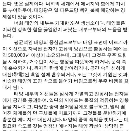
는다. 빛은 실제이다. 너희의 세계에서 에너지와 힘에게 가치
를 부여하듯이, 태양광은 일 파운드당 백만 불에 해당하는 경
제성이 있을 것이다.
너희 태양의 내부는 거대한 X-선 생성소이다. 태양들은
41:5.3
이러한 강력한 힘을 끊임없이 퍼붓는 내부로부터의 도움을 받
는다.
평균적인 태양의 중심점으로부터 태양 표면에 이르기까
41:5.4
지 X-선으로 자극된 전자가 고유의 방법으로 활동하는 데에는
약 500,000년 이상이 소요되는데, 그때부터 그것은 우주 모험
을 시작하여, 거주민이 사는 행성을 따뜻하게 하거나, 운석 속
에 흡수되거나, 원자의 탄생에 참여하거나, 공간 속의 심하게
대전(帶電)된 흑암 섬에 흡수되거나, 또는 그것이 기원된 것과
비슷한 태양의 표면 속으로 들어가 버림으로써 우주 비행을 끝
내게 된다.
태양 내부의 X 선들은 심하게 가열되고 진동하는 전자들
41:5.5
에게 공간을 통과하여, 일단의 끼어드는 물질의 억류하는 영향
들을 지나치고, 다양한 중력 끌어당김에도 불구하고, 멀리 떨
어진 체계들의 먼 구체들에 이르기까지 그것들을 운반하기에
충분한 에너지로 대전시킨다. 태양의 중력 속박을 벗어나는 데
필요한 속도를 갖는 엄청난 에너지는 태양 광선이 상당히 큰