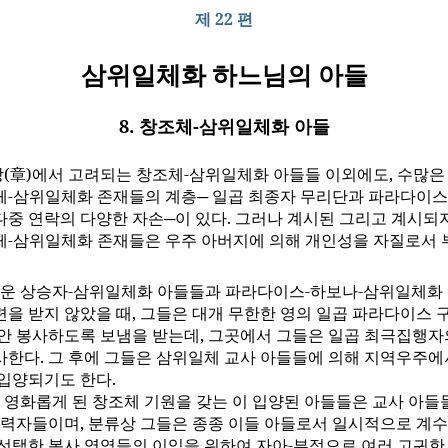
제 22 편
삼위일체화 하느님의 아들
8. 창조체-삼위일체화 아들
장(章)에서 고려되는 창조체-삼위일체화 아들들 이외에도, 수많
체-삼위일체화 존재들의 계층─ 일곱 최종자 무리단과 파라다이스
다중 연락의 다양한 자손─이 있다. 그러나 계시된 그리고 계시되지
체-삼위일체화 존재들은 우주 아버지에 의해 개인성을 자질로서 
운 상승자-삼위일체화 아들들과 파라다이스-하보나-삼위일체화
련을 받지 않았을 때, 그들은 대개 무한한 영의 일곱 파라다이스
동안 봉사하도록 보냄을 받는데, 그곳에서 그들은 일곱 최극집행자
사한다. 그 후에 그들은 삼위일체 교사 아들들에 의해 지역우주에
 입양되기도 한다.
 영화롭게 된 창조체 기원을 갖는 이 입양된 아들들은 교사 아들
조력자들이며, 분류상 그들은 종종 이들 아들로서 일시적으로 계수
 선택한 봉사 영역들의 이익을 위하여 자아-부정으로 여러 고귀한