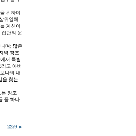
옹을 위하여
 삼위일체
 늘 계신이
 집단의 운
니며; 많은
 지역 창조
섬에서 특별
그리고 아버
하보나의 내
길을 찾는
모든 창조
 중 하나
22:9 ►