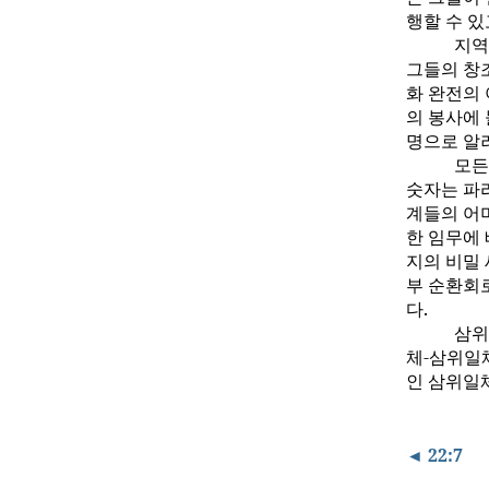
행할 수 있
지역
그들의 창
화 완전의
의 봉사에
명으로 알
모든
숫자는 파라
계들의 어
한 임무에
지의 비밀
부 순환회
다.
삼위
체-삼위일
인 삼위일
◄ 22:7