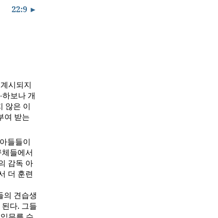
22:9 ►
은 계시되지
-하보나 개
 않은 이
부여 받는
 아들들이
 구체들에서
의 감독 아
서 더 훈련
들의 견습생
 된다. 그들
 임무를 수