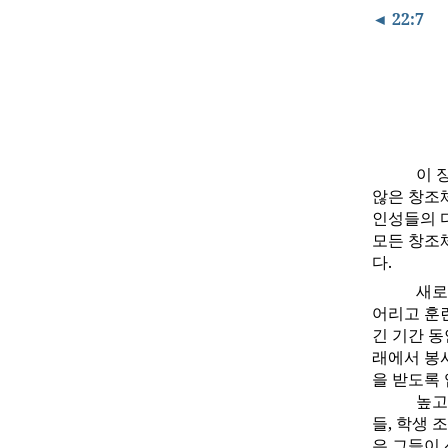
◄ 22:7
이 
않은 창조
인성들의 
모든 창조
다.
새로
어리고 훈
긴 기간 
래에서 봉
을 받도록
높고
들, 학생 
은 그들이