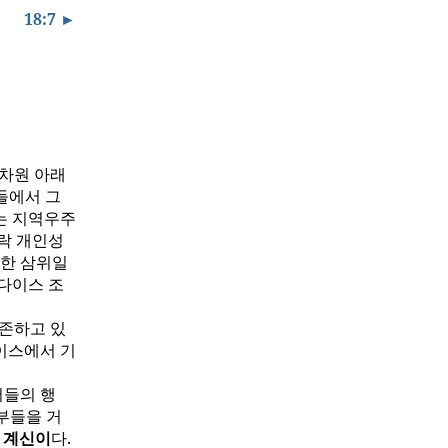
18:7 ►
 차원 아래
들에서 그
는 지역우주
락 개인성
대한 삼위일
다이스 조
실존하고 있
이스에서 기
서들의 행
부들을 거
 계신이
다.