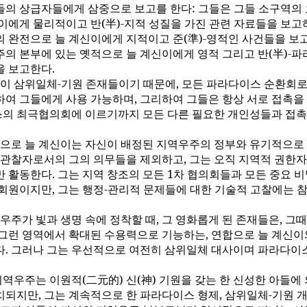
들의 상급자들에게 삼중으로 보고를 한다: 그들은 그들 소구역의
이에게 물리적이고 반(半)-지적 성질을 가진 관련 자료들을 보고
의 완전으로 늘 계신이에게 지적이고 준(準)-영적인 사건들을 보고
주의 본부에 있는 옛적으로 늘 계신이에게 영적 그리고 반(半)-
을 보고한다.
이 삼위일체-기원 존재들이기 때문에, 모든 파라다이스 순환회로
하여 그들에게 사용 가능하며, 그리하여 그들은 항상 서로 접촉을
의 최극협의회에 이르기까지 모든 다른 필요한 개인성들과 접촉
으로 늘 계신이는 자신이 배정된 지역우주의 정부와 유기적으로
. 관찰자로서의 그의 의무들을 제외하고, 그는 오직 지역적 권한
만 활동한다. 그는 지역 창조의 모든 1차 협의회들과 모든 중요 
 회원이지만, 그는 행정-관리적 문제들에 대한 기술적 고찰에는 
우주가 빛과 생명 속에 정착할 때, 그 영화롭게 된 존재들은, 그
 그런 영역에서 확대된 수용력으로 기능하는, 연합으로 늘 계신이
다. 그러나 그는 우선적으로 여전히 삼위일체 대사이며 파라다이
지역우주는 이원적(二元的) 신(神) 기원을 갖는 한 신성한 아들에
치되지만, 그는 계속적으로 한 파라다이스 형제, 삼위일체-기원 