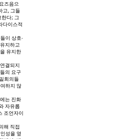
 요즈음으
하고, 그들
한다; 그
파라다이스적
들이 상호-
 유지하고
을 유지한
 연결되지
자들의 요구
비밀회의들
참여하지 않
때에는 진화
와 자유롭
스 조언자이
 의해 직접
개인성을 옆