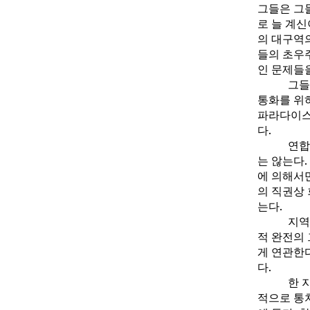
그들은 그
로 늘 계신
의 대구역
들의 초우
인 문제들
그들
통화를 위
파라다이스
다.
연합
는 않는다
에 의해서
의 직권상
는다.
지역
적 완전의
게 연관한
다.
한 
적으로 통