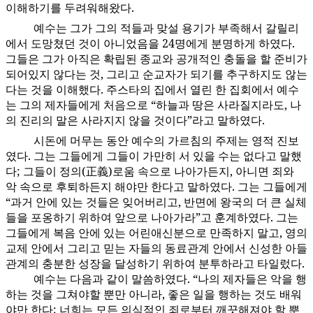
이해하기를 두려워해왔다.
예수는 그가 그의 적들과 맞설 용기가 부족해서 갈릴리
156:2.5
에서 도망쳤던 것이 아니었음을 24명에게 분명하게 하였다.
그들은 그가 아직은 확립된 종교와 공개적인 충돌을 할 준비가
되어있지 않다는 것, 그리고 순교자가 되기를 추구하지도 않는
다는 것을 이해했다. 주스타의 집에서 열린 한 집회에서 예수
는 그의 제자들에게 처음으로 “하늘과 땅은 사라질지라도, 나
의 진리의 말은 사라지지 않을 것이다”라고 말하였다.
시돈에 머무는 동안 예수의 가르침의 주제는 영적 진보
156:2.6
였다. 그는 그들에게 그들이 가만히 서 있을 수는 없다고 말했
다; 그들이 정의(正義)로움 속으로 나아가든지, 아니면 죄와
악 속으로 후퇴하든지 해야만 한다고 말하였다. 그는 그들에게
“과거 안에 있는 것들은 잊어버리고, 반면에 왕국의 더 큰 실체
들을 포옹하기 위하여 앞으로 나아가라”고 훈계하였다. 그는
그들에게 복음 안에 있는 어린애신분으로 만족하지 말고, 영의
교제 안에서 그리고 믿는 자들의 동료관계 안에서 신성한 아들
관계의 충분한 성장을 달성하기 위하여 분투하라고 타일렀다.
예수는 다음과 같이 말씀하였다. “나의 제자들은 악을 행
156:2.7
하는 것을 그쳐야할 뿐만 아니라, 좋은 일을 행하는 것도 배워
야만 한다; 너희는 모든 의식적인 죄로부터 깨끗해져야 할 뿐