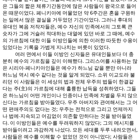
은 그들의 짧은 체류기간동안에 많은 사람들이 왕국으로 들어
온 때문이었다. 페니키아에 머물었던 약 6주간은 혼을 구원하
는 일에서 많은 결실을 거두었던 기간이었다. 그러나 후대의
유대인 복음 저작자들은, 예수 자신의 민족에서의 그토록 큰
숫자가 그에 거슬러 적대하는 대열에 있던 바로 그 때에, 예수
의 가르침에 대한 이들 이방인들에 의한 이러한 따듯한 수용이
있었다는 기록을 가볍게 지나치는 버릇이 있었다.
여러 면에서 이들 이방인 신자들은 유대인들보다 더 충
156:2.4
분히 예수의 가르침을 깊이 이해했다. 그리스어를 사용하는 많
은 시리아-페니키아인들은 예수가 하느님 같을 뿐만 아니라
하느님 역시 예수 같다는 것을 알게 되었다. 소위 이교도라 불
리던 이 사람들은 이 세상의 법과 전체 우주의 법들이 한결같
다는 주(主)의 가르침에 대해 훌륭한 납득을 성취하였다. 그들
은 하느님이 어떤 개인이나 인종이나 민족에 차별을 두지 않으
신다는 가르침을 받아들였다. 우주 아버지와 관여해서는 그 어
떤 편애주의도 없다는 것; 우주는 전적으로 그리고 언제까지
나 법에-지속되고 어김없이 의존할 만하다는 것을 받아들였
다. 이 이방인들은 예수를 두려워하지 않았다; 그의 메시지를
받아들이려고 과감하게 나섰다. 모든 세대를 두루 내려오면서,
사람들은 예수를 이해할 수 없었던 것이 아니었다; 사람들은