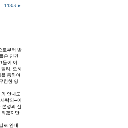
113:5 ►
으로부터 발
들은 인간
그들이 이
 달리, 오히
경을 통하여
무한한 영
사의 안내도
 사람의─이
 본성의 선
 되겠지만,
길로 안내