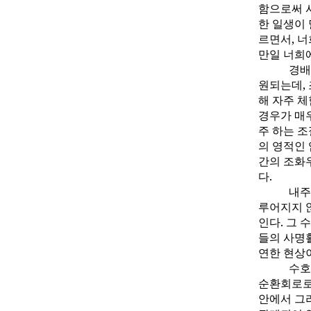
함으로써 
한 일생이
르면서, 너
만일 너희
경배
원되는데,
해 자주 
경우가 매
주 하는 조
의 영적인
간의 조화
다.
내주
루어지지 
인다. 그
들의 사명
연한 현상
수호
순환회로로
안에서 그