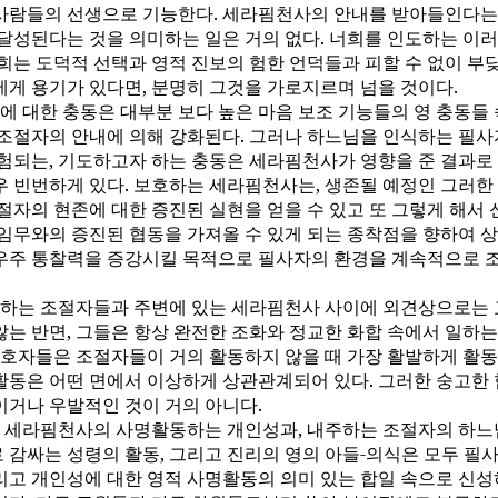
사람들의 선생으로 기능한다. 세라핌천사의 안내를 받아들인다는
 달성된다는 것을 의미하는 일은 거의 없다. 너희를 인도하는 이러
희는 도덕적 선택과 영적 진보의 험한 언덕들과 피할 수 없이 부
에게 용기가 있다면, 분명히 그것을 가로지르며 넘을 것이다.
에 대한 충동은 대부분 보다 높은 마음 보조 기능들의 영 충동들
 조절자의 안내에 의해 강화된다. 그러나 하느님을 인식하는 필사
체험되는, 기도하고자 하는 충동은 세라핌천사가 영향을 준 결과로
우 빈번하게 있다. 보호하는 세라핌천사는, 생존될 예정인 그러한
절자의 현존에 대한 증진된 실현을 얻을 수 있고 또 그렇게 해서
 임무와의 증진된 협동을 가져올 수 있게 되는 종착점을 향하여 
우주 통찰력을 증강시킬 목적으로 필사자의 환경을 계속적으로 
하는 조절자들과 주변에 있는 세라핌천사 사이에 외견상으로는 
않는 반면, 그들은 항상 완전한 조화와 정교한 화합 속에서 일하는
 수호자들은 조절자들이 거의 활동하지 않을 때 가장 활발하게 활동
활동은 어떤 면에서 이상하게 상관관계되어 있다. 그러한 숭고한 
이거나 우발적인 것이 거의 아니다.
 세라핌천사의 사명활동하는 개인성과, 내주하는 조절자의 하느
 감싸는 성령의 활동, 그리고 진리의 영의 아들-의식은 모두 필
리고 개인성에 대한 영적 사명활동의 의미 있는 합일 속으로 신성