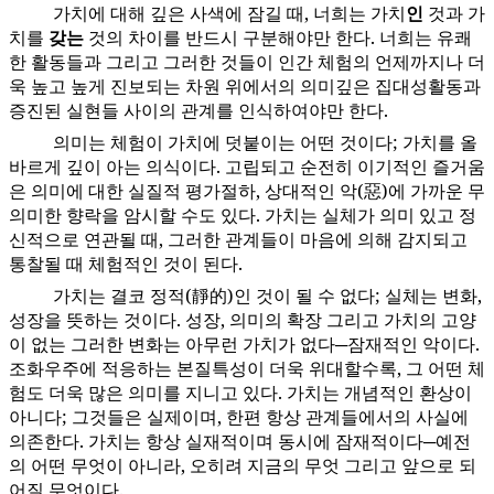
가치에 대해 깊은 사색에 잠길 때, 너희는 가치
인
것과 가
100:3.3
치를
갖는
것의 차이를 반드시 구분해야만 한다. 너희는 유쾌
한 활동들과 그리고 그러한 것들이 인간 체험의 언제까지나 더
욱 높고 높게 진보되는 차원 위에서의 의미깊은 집대성활동과
증진된 실현들 사이의 관계를 인식하여야만 한다.
의미는 체험이 가치에 덧붙이는 어떤 것이다; 가치를 올
100:3.4
바르게 깊이 아는 의식이다. 고립되고 순전히 이기적인 즐거움
은 의미에 대한 실질적 평가절하, 상대적인 악(惡)에 가까운 무
의미한 향락을 암시할 수도 있다. 가치는 실체가 의미 있고 정
신적으로 연관될 때, 그러한 관계들이 마음에 의해 감지되고
통찰될 때 체험적인 것이 된다.
가치는 결코 정적(靜的)인 것이 될 수 없다; 실체는 변화,
100:3.5
성장을 뜻하는 것이다. 성장, 의미의 확장 그리고 가치의 고양
이 없는 그러한 변화는 아무런 가치가 없다─잠재적인 악이다.
조화우주에 적응하는 본질특성이 더욱 위대할수록, 그 어떤 체
험도 더욱 많은 의미를 지니고 있다. 가치는 개념적인 환상이
아니다; 그것들은 실제이며, 한편 항상 관계들에서의 사실에
의존한다. 가치는 항상 실재적이며 동시에 잠재적이다─예전
의 어떤 무엇이 아니라, 오히려 지금의 무엇 그리고 앞으로 되
어질 무엇이다.