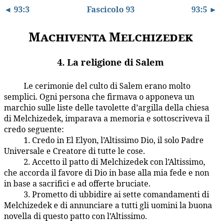
◄ 93:3
Fascicolo 93
93:5 ►
Machiventa Melchizedek
4. La religione di Salem
Le cerimonie del culto di Salem erano molto
93:4.1
semplici. Ogni persona che firmava o apponeva un
marchio sulle liste delle tavolette d’argilla della chiesa
di Melchizedek, imparava a memoria e sottoscriveva il
credo seguente:
1. Credo in El Elyon, l’Altissimo Dio, il solo Padre
93:4.2
Universale e Creatore di tutte le cose.
2. Accetto il patto di Melchizedek con l’Altissimo,
93:4.3
che accorda il favore di Dio in base alla mia fede e non
in base a sacrifici e ad offerte bruciate.
3. Prometto di ubbidire ai sette comandamenti di
93:4.4
Melchizedek e di annunciare a tutti gli uomini la buona
novella di questo patto con l’Altissimo.