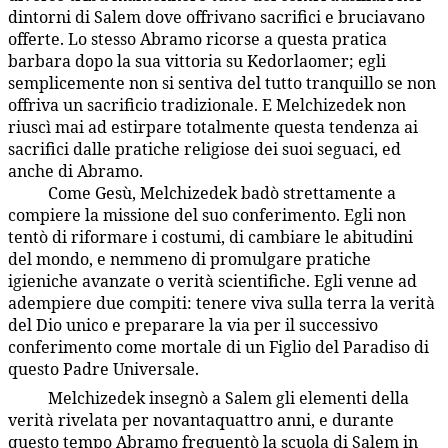
dintorni di Salem dove offrivano sacrifici e bruciavano
offerte. Lo stesso Abramo ricorse a questa pratica
barbara dopo la sua vittoria su Kedorlaomer; egli
semplicemente non si sentiva del tutto tranquillo se non
offriva un sacrificio tradizionale. E Melchizedek non
riuscì mai ad estirpare totalmente questa tendenza ai
sacrifici dalle pratiche religiose dei suoi seguaci, ed
anche di Abramo.
Come Gesù, Melchizedek badò strettamente a
93:4.15
compiere la missione del suo conferimento. Egli non
tentò di riformare i costumi, di cambiare le abitudini
del mondo, e nemmeno di promulgare pratiche
igieniche avanzate o verità scientifiche. Egli venne ad
adempiere due compiti: tenere viva sulla terra la verità
del Dio unico e preparare la via per il successivo
conferimento come mortale di un Figlio del Paradiso di
questo Padre Universale.
Melchizedek insegnò a Salem gli elementi della
93:4.16
verità rivelata per novantaquattro anni, e durante
questo tempo Abramo frequentò la scuola di Salem in