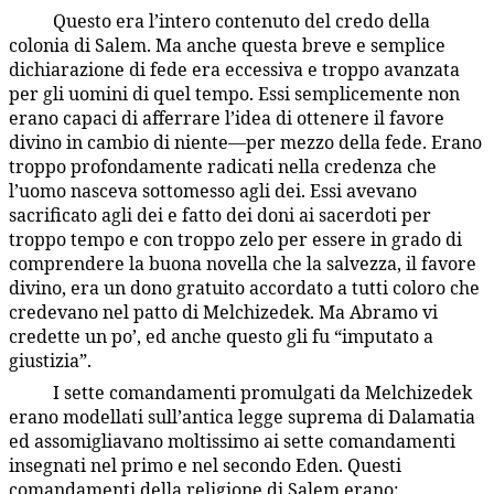
Questo era l’intero contenuto del credo della
93:4.5
colonia di Salem. Ma anche questa breve e semplice
dichiarazione di fede era eccessiva e troppo avanzata
per gli uomini di quel tempo. Essi semplicemente non
erano capaci di afferrare l’idea di ottenere il favore
divino in cambio di niente—per mezzo della fede. Erano
troppo profondamente radicati nella credenza che
l’uomo nasceva sottomesso agli dei. Essi avevano
sacrificato agli dei e fatto dei doni ai sacerdoti per
troppo tempo e con troppo zelo per essere in grado di
comprendere la buona novella che la salvezza, il favore
divino, era un dono gratuito accordato a tutti coloro che
credevano nel patto di Melchizedek. Ma Abramo vi
credette un po’, ed anche questo gli fu “imputato a
giustizia”.
I sette comandamenti promulgati da Melchizedek
93:4.6
erano modellati sull’antica legge suprema di Dalamatia
ed assomigliavano moltissimo ai sette comandamenti
insegnati nel primo e nel secondo Eden. Questi
comandamenti della religione di Salem erano: