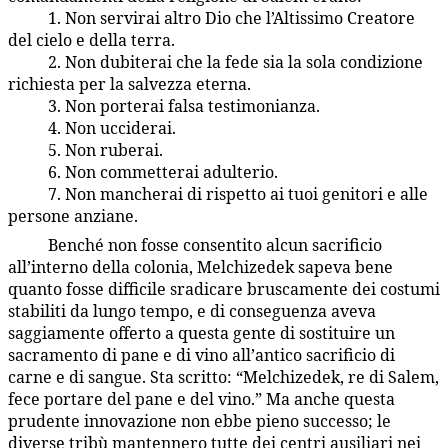
1. Non servirai altro Dio che l’Altissimo Creatore
93:4.7
del cielo e della terra.
2. Non dubiterai che la fede sia la sola condizione
93:4.8
richiesta per la salvezza eterna.
3. Non porterai falsa testimonianza.
93:4.9
4. Non ucciderai.
93:4.10
5. Non ruberai.
93:4.11
6. Non commetterai adulterio.
93:4.12
7. Non mancherai di rispetto ai tuoi genitori e alle
93:4.13
persone anziane.
Benché non fosse consentito alcun sacrificio
93:4.14
all’interno della colonia, Melchizedek sapeva bene
quanto fosse difficile sradicare bruscamente dei costumi
stabiliti da lungo tempo, e di conseguenza aveva
saggiamente offerto a questa gente di sostituire un
sacramento di pane e di vino all’antico sacrificio di
carne e di sangue. Sta scritto: “Melchizedek, re di Salem,
fece portare del pane e del vino.” Ma anche questa
prudente innovazione non ebbe pieno successo; le
diverse tribù mantennero tutte dei centri ausiliari nei