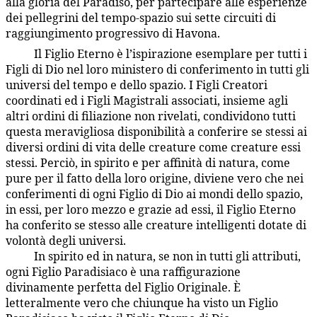
alla gloria del Paradiso, per partecipare alle esperienze
dei pellegrini del tempo-spazio sui sette circuiti di
raggiungimento progressivo di Havona.
Il Figlio Eterno è l’ispirazione esemplare per tutti i
7:5.10
Figli di Dio nel loro ministero di conferimento in tutti gli
universi del tempo e dello spazio. I Figli Creatori
coordinati ed i Figli Magistrali associati, insieme agli
altri ordini di filiazione non rivelati, condividono tutti
questa meravigliosa disponibilità a conferire se stessi ai
diversi ordini di vita delle creature come creature essi
stessi. Perciò, in spirito e per affinità di natura, come
pure per il fatto della loro origine, diviene vero che nei
conferimenti di ogni Figlio di Dio ai mondi dello spazio,
in essi, per loro mezzo e grazie ad essi, il Figlio Eterno
ha conferito se stesso alle creature intelligenti dotate di
volontà degli universi.
In spirito ed in natura, se non in tutti gli attributi,
7:5.11
ogni Figlio Paradisiaco è una raffigurazione
divinamente perfetta del Figlio Originale. È
letteralmente vero che chiunque ha visto un Figlio