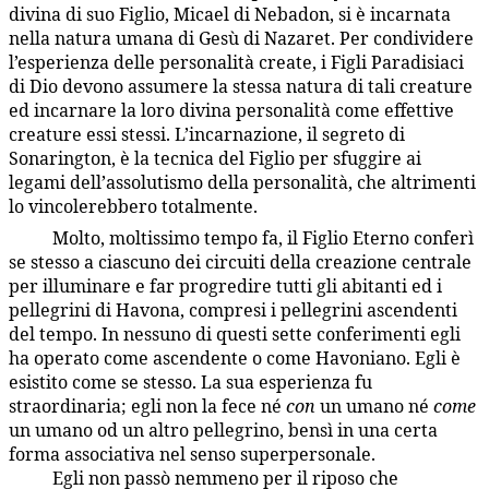
divina di suo Figlio, Micael di Nebadon, si è incarnata
nella natura umana di Gesù di Nazaret. Per condividere
l’esperienza delle personalità create, i Figli Paradisiaci
di Dio devono assumere la stessa natura di tali creature
ed incarnare la loro divina personalità come effettive
creature essi stessi. L’incarnazione, il segreto di
Sonarington, è la tecnica del Figlio per sfuggire ai
legami dell’assolutismo della personalità, che altrimenti
lo vincolerebbero totalmente.
Molto, moltissimo tempo fa, il Figlio Eterno conferì
7:5.5
se stesso a ciascuno dei circuiti della creazione centrale
per illuminare e far progredire tutti gli abitanti ed i
pellegrini di Havona, compresi i pellegrini ascendenti
del tempo. In nessuno di questi sette conferimenti egli
ha operato come ascendente o come Havoniano. Egli è
esistito come se stesso. La sua esperienza fu
straordinaria; egli non la fece né
con
un umano né
come
un umano od un altro pellegrino, bensì in una certa
forma associativa nel senso superpersonale.
Egli non passò nemmeno per il riposo che
7:5.6