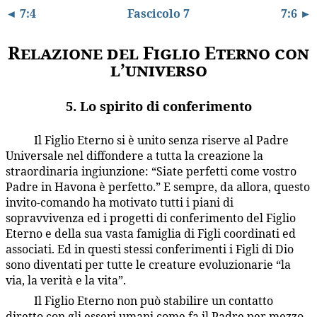
◄ 7:4
Fascicolo 7
7:6 ►
Relazione del Figlio Eterno con
l’universo
5. Lo spirito di conferimento
Il Figlio Eterno si è unito senza riserve al Padre
7:5.1
Universale nel diffondere a tutta la creazione la
straordinaria ingiunzione: “Siate perfetti come vostro
Padre in Havona è perfetto.” E sempre, da allora, questo
invito-comando ha motivato tutti i piani di
sopravvivenza ed i progetti di conferimento del Figlio
Eterno e della sua vasta famiglia di Figli coordinati ed
associati. Ed in questi stessi conferimenti i Figli di Dio
sono diventati per tutte le creature evoluzionarie “la
via, la verità e la vita”.
Il Figlio Eterno non può stabilire un contatto
7:5.2
diretto con gli esseri umani come fa il Padre per mezzo