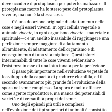
deve uccidere il protoplasma per poterlo analizzare. Il
protoplasma morto ha lo stesso peso del protoplasma
vivente, ma non è la stessa cosa.
C’è una dotazione originale di adattamento nelle
65:6.2
cose e negli esseri viventi. In ogni cellula vegetale o
animale
vivente,
in ogni organismo
vivente
—materiale o
spirituale—c’è un anelito insaziabile di raggiungere una
perfezione sempre maggiore di adattamento
all’ambiente, di adattamento dell’organismo e di
conseguimento di una vita migliore. Questi sforzi
interminabili di tutte le cose viventi evidenziano
l’esistenza in esse di una lotta innata per la perfezione.
Il passo più importante nell’evoluzione vegetale fu
65:6.3
lo sviluppo della capacità di produrre clorofilla, ed il
secondo avanzamento più grande fu l’evoluzione della
spora nel seme complesso. La spora è molto efficace
come agente riproduttore, ma manca dei potenziali di
varietà e di versatilità propri del seme.
Uno degli episodi più utili e complessi
65:6.4
nell’evoluzione dei tipi superiori di animali è consistito