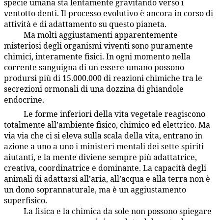
specie umana sta lentamente gravitando verso i
ventotto denti. Il processo evolutivo è ancora in corso di
attività e di adattamento su questo pianeta.
Ma molti aggiustamenti apparentemente
65:6.6
misteriosi degli organismi viventi sono puramente
chimici, interamente fisici. In ogni momento nella
corrente sanguigna di un essere umano possono
prodursi più di 15.000.000 di reazioni chimiche tra le
secrezioni ormonali di una dozzina di ghiandole
endocrine.
Le forme inferiori della vita vegetale reagiscono
65:6.7
totalmente all’ambiente fisico, chimico ed elettrico. Ma
via via che ci si eleva sulla scala della vita, entrano in
azione a uno a uno i ministeri mentali dei sette spiriti
aiutanti, e la mente diviene sempre più adattatrice,
creativa, coordinatrice e dominante. La capacità degli
animali di adattarsi all’aria, all’acqua e alla terra non è
un dono soprannaturale, ma è un aggiustamento
superfisico.
La fisica e la chimica da sole non possono spiegare
65:6.8