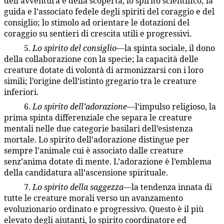
dell’avventura e della scoperta, lo spirito scientifico; la
guida e l’associato fedele degli spiriti del coraggio e del
consiglio; lo stimolo ad orientare le dotazioni del
coraggio su sentieri di crescita utili e progressivi.
5.
Lo spirito del consiglio
—la spinta sociale, il dono
36:5.10
della collaborazione con la specie; la capacità delle
creature dotate di volontà di armonizzarsi con i loro
simili; l’origine dell’istinto gregario tra le creature
inferiori.
6.
Lo spirito dell’adorazione
—l’impulso religioso, la
36:5.11
prima spinta differenziale che separa le creature
mentali nelle due categorie basilari dell’esistenza
mortale. Lo spirito dell’adorazione distingue per
sempre l’animale cui è associato dalle creature
senz’anima dotate di mente. L’adorazione è l’emblema
della candidatura all’ascensione spirituale.
7.
Lo spirito della saggezza
—la tendenza innata di
36:5.12
tutte le creature morali verso un avanzamento
evoluzionario ordinato e progressivo. Questo è il più
elevato degli aiutanti, lo spirito coordinatore ed