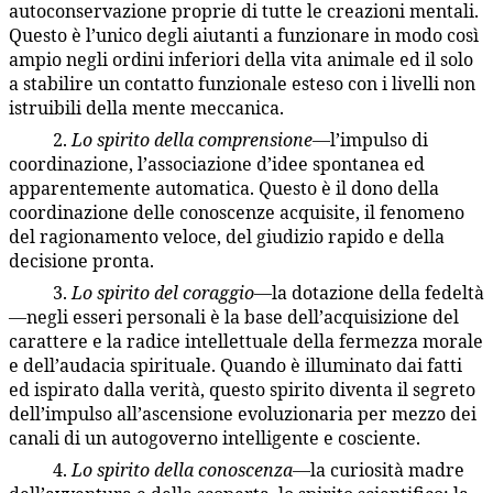
autoconservazione proprie di tutte le creazioni mentali.
Questo è l’unico degli aiutanti a funzionare in modo così
ampio negli ordini inferiori della vita animale ed il solo
a stabilire un contatto funzionale esteso con i livelli non
istruibili della mente meccanica.
2.
Lo spirito della comprensione
—l’impulso di
36:5.7
coordinazione, l’associazione d’idee spontanea ed
apparentemente automatica. Questo è il dono della
coordinazione delle conoscenze acquisite, il fenomeno
del ragionamento veloce, del giudizio rapido e della
decisione pronta.
3.
Lo spirito del coraggio
—la dotazione della fedeltà
36:5.8
—negli esseri personali è la base dell’acquisizione del
carattere e la radice intellettuale della fermezza morale
e dell’audacia spirituale. Quando è illuminato dai fatti
ed ispirato dalla verità, questo spirito diventa il segreto
dell’impulso all’ascensione evoluzionaria per mezzo dei
canali di un autogoverno intelligente e cosciente.
4.
Lo spirito della conoscenza
—la curiosità madre
36:5.9