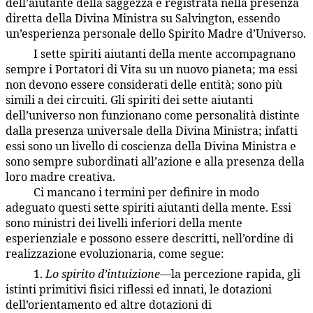
dell’aiutante della saggezza è registrata nella presenza
diretta della Divina Ministra su Salvington, essendo
un’esperienza personale dello Spirito Madre d’Universo.
I sette spiriti aiutanti della mente accompagnano
36:5.4
sempre i Portatori di Vita su un nuovo pianeta; ma essi
non devono essere considerati delle entità; sono più
simili a dei circuiti. Gli spiriti dei sette aiutanti
dell’universo non funzionano come personalità distinte
dalla presenza universale della Divina Ministra; infatti
essi sono un livello di coscienza della Divina Ministra e
sono sempre subordinati all’azione e alla presenza della
loro madre creativa.
Ci mancano i termini per definire in modo
36:5.5
adeguato questi sette spiriti aiutanti della mente. Essi
sono ministri dei livelli inferiori della mente
esperienziale e possono essere descritti, nell’ordine di
realizzazione evoluzionaria, come segue:
1.
Lo spirito d’intuizione
—la percezione rapida, gli
36:5.6
istinti primitivi fisici riflessi ed innati, le dotazioni
dell’orientamento ed altre dotazioni di