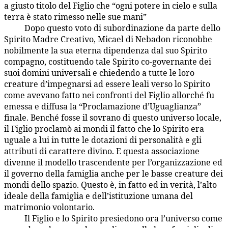
a giusto titolo del Figlio che “ogni potere in cielo e sulla
terra è stato rimesso nelle sue mani”
Dopo questo voto di subordinazione da parte dello
33:3.6
Spirito Madre Creativo, Micael di Nebadon riconobbe
nobilmente la sua eterna dipendenza dal suo Spirito
compagno, costituendo tale Spirito co-governante dei
suoi domini universali e chiedendo a tutte le loro
creature d’impegnarsi ad essere leali verso lo Spirito
come avevano fatto nei confronti del Figlio allorché fu
emessa e diffusa la “Proclamazione d’Uguaglianza”
finale. Benché fosse il sovrano di questo universo locale,
il Figlio proclamò ai mondi il fatto che lo Spirito era
uguale a lui in tutte le dotazioni di personalità e gli
attributi di carattere divino. E questa associazione
divenne il modello trascendente per l’organizzazione ed
il governo della famiglia anche per le basse creature dei
mondi dello spazio. Questo è, in fatto ed in verità, l’alto
ideale della famiglia e dell’istituzione umana del
matrimonio volontario.
Il Figlio e lo Spirito presiedono ora l’universo come
33:3.7