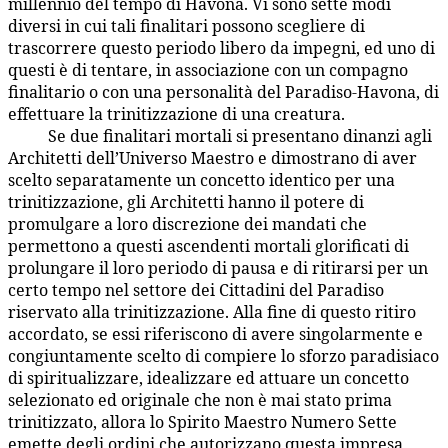
millennio del tempo di Havona. Vi sono sette modi
diversi in cui tali finalitari possono scegliere di
trascorrere questo periodo libero da impegni, ed uno di
questi è di tentare, in associazione con un compagno
finalitario o con una personalità del Paradiso-Havona, di
effettuare la trinitizzazione di una creatura.
Se due finalitari mortali si presentano dinanzi agli
22:7.5
Architetti dell’Universo Maestro e dimostrano di aver
scelto separatamente un concetto identico per una
trinitizzazione, gli Architetti hanno il potere di
promulgare a loro discrezione dei mandati che
permettono a questi ascendenti mortali glorificati di
prolungare il loro periodo di pausa e di ritirarsi per un
certo tempo nel settore dei Cittadini del Paradiso
riservato alla trinitizzazione. Alla fine di questo ritiro
accordato, se essi riferiscono di avere singolarmente e
congiuntamente scelto di compiere lo sforzo paradisiaco
di spiritualizzare, idealizzare ed attuare un concetto
selezionato ed originale che non è mai stato prima
trinitizzato, allora lo Spirito Maestro Numero Sette
emette degli ordini che autorizzano questa impresa