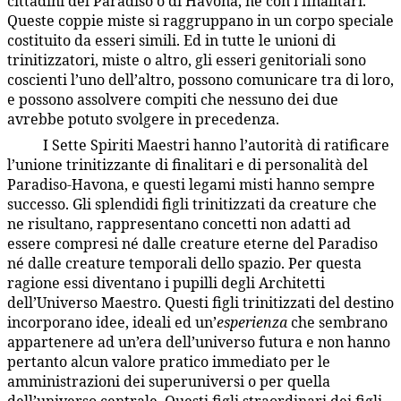
cittadini del Paradiso o di Havona, né con i finalitari.
Queste coppie miste si raggruppano in un corpo speciale
costituito da esseri simili. Ed in tutte le unioni di
trinitizzatori, miste o altro, gli esseri genitoriali sono
coscienti l’uno dell’altro, possono comunicare tra di loro,
e possono assolvere compiti che nessuno dei due
avrebbe potuto svolgere in precedenza.
I Sette Spiriti Maestri hanno l’autorità di ratificare
22:7.10
l’unione trinitizzante di finalitari e di personalità del
Paradiso-Havona, e questi legami misti hanno sempre
successo. Gli splendidi figli trinitizzati da creature che
ne risultano, rappresentano concetti non adatti ad
essere compresi né dalle creature eterne del Paradiso
né dalle creature temporali dello spazio. Per questa
ragione essi diventano i pupilli degli Architetti
dell’Universo Maestro. Questi figli trinitizzati del destino
incorporano idee, ideali ed un’
esperienza
che sembrano
appartenere ad un’era dell’universo futura e non hanno
pertanto alcun valore pratico immediato per le
amministrazioni dei superuniversi o per quella