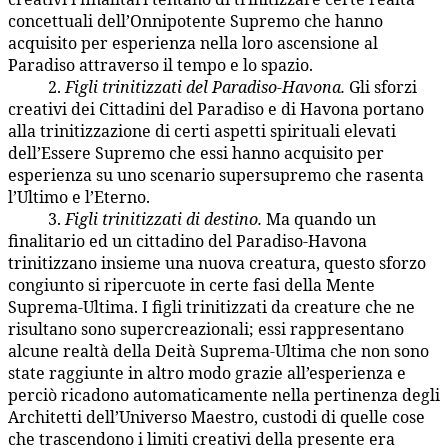
concettuali dell’Onnipotente Supremo che hanno
acquisito per esperienza nella loro ascensione al
Paradiso attraverso il tempo e lo spazio.
2.
Figli trinitizzati del Paradiso-Havona.
Gli sforzi
22:7.13
creativi dei Cittadini del Paradiso e di Havona portano
alla trinitizzazione di certi aspetti spirituali elevati
dell’Essere Supremo che essi hanno acquisito per
esperienza su uno scenario supersupremo che rasenta
l’Ultimo e l’Eterno.
3.
Figli trinitizzati di destino.
Ma quando un
22:7.14
finalitario ed un cittadino del Paradiso-Havona
trinitizzano insieme una nuova creatura, questo sforzo
congiunto si ripercuote in certe fasi della Mente
Suprema-Ultima. I figli trinitizzati da creature che ne
risultano sono supercreazionali; essi rappresentano
alcune realtà della Deità Suprema-Ultima che non sono
state raggiunte in altro modo grazie all’esperienza e
perciò ricadono automaticamente nella pertinenza degli
Architetti dell’Universo Maestro, custodi di quelle cose
che trascendono i limiti creativi della presente era