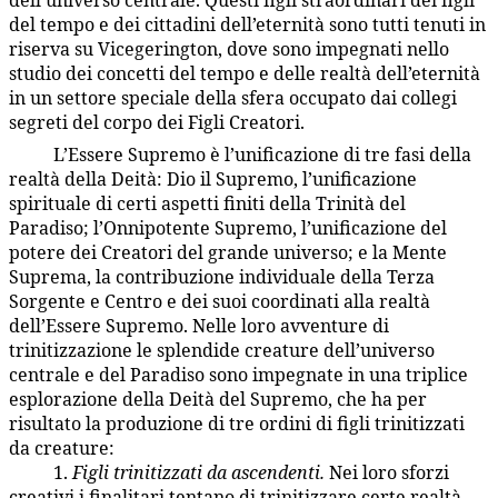
dell’universo centrale. Questi figli straordinari dei figli
del tempo e dei cittadini dell’eternità sono tutti tenuti in
riserva su Vicegerington, dove sono impegnati nello
studio dei concetti del tempo e delle realtà dell’eternità
in un settore speciale della sfera occupato dai collegi
segreti del corpo dei Figli Creatori.
L’Essere Supremo è l’unificazione di tre fasi della
22:7.11
realtà della Deità: Dio il Supremo, l’unificazione
spirituale di certi aspetti finiti della Trinità del
Paradiso; l’Onnipotente Supremo, l’unificazione del
potere dei Creatori del grande universo; e la Mente
Suprema, la contribuzione individuale della Terza
Sorgente e Centro e dei suoi coordinati alla realtà
dell’Essere Supremo. Nelle loro avventure di
trinitizzazione le splendide creature dell’universo
centrale e del Paradiso sono impegnate in una triplice
esplorazione della Deità del Supremo, che ha per
risultato la produzione di tre ordini di figli trinitizzati
da creature:
1.
Figli trinitizzati da ascendenti.
Nei loro sforzi
22:7.12
creativi i finalitari tentano di trinitizzare certe realtà