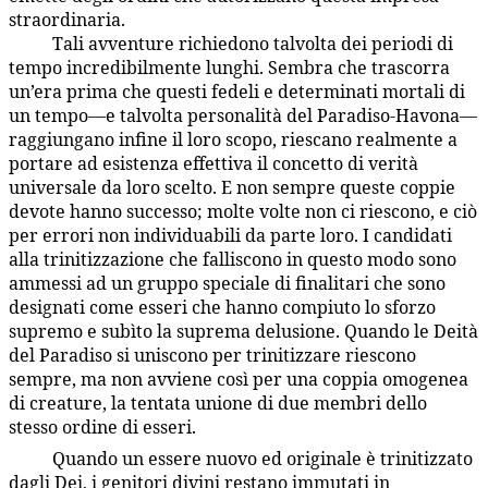
straordinaria.
Tali avventure richiedono talvolta dei periodi di
22:7.6
tempo incredibilmente lunghi. Sembra che trascorra
un’era prima che questi fedeli e determinati mortali di
un tempo—e talvolta personalità del Paradiso-Havona—
raggiungano infine il loro scopo, riescano realmente a
portare ad esistenza effettiva il concetto di verità
universale da loro scelto. E non sempre queste coppie
devote hanno successo; molte volte non ci riescono, e ciò
per errori non individuabili da parte loro. I candidati
alla trinitizzazione che falliscono in questo modo sono
ammessi ad un gruppo speciale di finalitari che sono
designati come esseri che hanno compiuto lo sforzo
supremo e subìto la suprema delusione. Quando le Deità
del Paradiso si uniscono per trinitizzare riescono
sempre, ma non avviene così per una coppia omogenea
di creature, la tentata unione di due membri dello
stesso ordine di esseri.
Quando un essere nuovo ed originale è trinitizzato
22:7.7
dagli Dei, i genitori divini restano immutati in