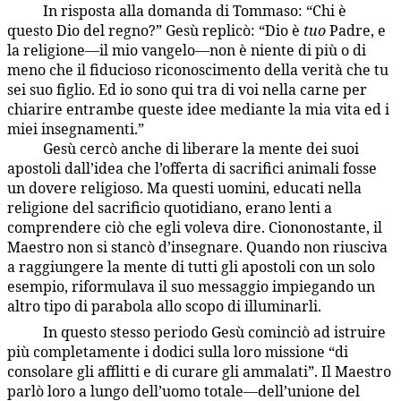
In risposta alla domanda di Tommaso: “Chi è
141:4.2
questo Dio del regno?” Gesù replicò: “Dio è
tuo
Padre, e
la religione—il mio vangelo—non è niente di più o di
meno che il fiducioso riconoscimento della verità che tu
sei suo figlio. Ed io sono qui tra di voi nella carne per
chiarire entrambe queste idee mediante la mia vita ed i
miei insegnamenti.”
Gesù cercò anche di liberare la mente dei suoi
141:4.3
apostoli dall’idea che l’offerta di sacrifici animali fosse
un dovere religioso. Ma questi uomini, educati nella
religione del sacrificio quotidiano, erano lenti a
comprendere ciò che egli voleva dire. Ciononostante, il
Maestro non si stancò d’insegnare. Quando non riusciva
a raggiungere la mente di tutti gli apostoli con un solo
esempio, riformulava il suo messaggio impiegando un
altro tipo di parabola allo scopo di illuminarli.
In questo stesso periodo Gesù cominciò ad istruire
141:4.4
più completamente i dodici sulla loro missione “di
consolare gli afflitti e di curare gli ammalati”. Il Maestro
parlò loro a lungo dell’uomo totale—dell’unione del