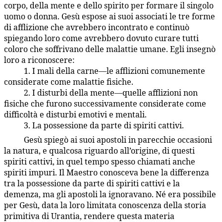
corpo, della mente e dello spirito per formare il singolo
uomo o donna. Gesù espose ai suoi associati le tre forme
di afflizione che avrebbero incontrato e continuò
spiegando loro come avrebbero dovuto curare tutti
coloro che soffrivano delle malattie umane. Egli insegnò
loro a riconoscere:
1. I mali della carne—le afflizioni comunemente
141:4.5
considerate come malattie fisiche.
2. I disturbi della mente—quelle afflizioni non
141:4.6
fisiche che furono successivamente considerate come
difficoltà e disturbi emotivi e mentali.
3. La possessione da parte di spiriti cattivi.
141:4.7
Gesù spiegò ai suoi apostoli in parecchie occasioni
141:4.8
la natura, e qualcosa riguardo all’origine, di questi
spiriti cattivi, in quel tempo spesso chiamati anche
spiriti impuri. Il Maestro conosceva bene la differenza
tra la possessione da parte di spiriti cattivi e la
demenza, ma gli apostoli la ignoravano. Né era possibile
per Gesù, data la loro limitata conoscenza della storia
primitiva di Urantia, rendere questa materia