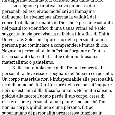
ha dapprima formulato il concetto dell’unità di Dio.
La religione primitiva aveva numerosi dei
1:5.11
personali, ed essi erano modellati ad immagine
dell’uomo. La rivelazione afferma la validità del
concetto della personalità di Dio, che è possibile soltanto
nel postulato scientifico di una Causa Prima ed è solo
suggerita in via provvisoria nell’idea filosofica di Unità
Universale. Solo con l’approccio della personalità una
persona può cominciare a comprendere l’unità di Dio.
Negare la personalità della Prima Sorgente e Centro
lascia soltanto la scelta tra due dilemmi filosofici:
materialismo o panteismo.
Nella contemplazione della Deità il concetto di
1:5.12
personalità deve essere spogliato dell’idea di corporeità.
Un corpo materiale non è indispensabile alla personalità
né dell’uomo né di Dio. L’errore della corporeità appare
nei due estremi della filosofia umana. Nel materialismo,
poiché alla morte l’uomo perde il suo corpo, cessa di
esistere come personalità; nel panteismo, poiché Dio
non ha corpo, quindi non è una persona. Il tipo
superumano di personalità progressiva funziona in