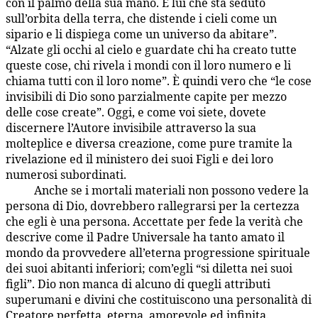
con il palmo della sua mano. È lui che sta seduto
sull’orbita della terra, che distende i cieli come un
sipario e li dispiega come un universo da abitare”.
“Alzate gli occhi al cielo e guardate chi ha creato tutte
queste cose, chi rivela i mondi con il loro numero e li
chiama tutti con il loro nome”. È quindi vero che “le cose
invisibili di Dio sono parzialmente capite per mezzo
delle cose create”. Oggi, e come voi siete, dovete
discernere l’Autore invisibile attraverso la sua
molteplice e diversa creazione, come pure tramite la
rivelazione ed il ministero dei suoi Figli e dei loro
numerosi subordinati.
Anche se i mortali materiali non possono vedere la
1:5.4
persona di Dio, dovrebbero rallegrarsi per la certezza
che egli è una persona. Accettate per fede la verità che
descrive come il Padre Universale ha tanto amato il
mondo da provvedere all’eterna progressione spirituale
dei suoi abitanti inferiori; com’egli “si diletta nei suoi
figli”. Dio non manca di alcuno di quegli attributi
superumani e divini che costituiscono una personalità di
Creatore perfetta, eterna, amorevole ed infinita.