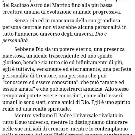
del Radioso Astro del Mattino fino alla più bassa
creatura umana di evoluzione animale progressiva.
Senza Dio ed in mancanza della sua grandiosa
1:5.7
persona centrale non vi sarebbe alcuna personalità in
tutto l’immenso universo degli universi.
Dio è
personalità.
Sebbene Dio sia un potere eterno, una presenza
1:5.8
maestosa, un ideale trascendente ed uno spirito
glorioso, benché sia tutto ciò ed infinitamente di più,
egli è tuttavia, veramente ed eternamente, una perfetta
personalità di Creatore, una persona che può
“conoscere ed essere conosciuta”, che può “amare ed
essere amata” e che può mostrarci amicizia. Allo stesso
tempo voi potete essere conosciuti, come altri esseri
umani lo sono stati, come amici di Dio. Egli è uno spirito
reale ed una realtà spirituale.
Mentre vediamo il Padre Universale rivelato in
1:5.9
tutto il suo universo, mentre lo distinguiamo dimorare
nelle sue miriadi di creature, mentre lo contempliamo