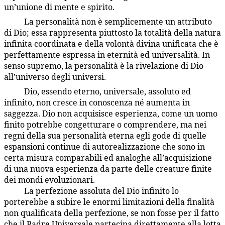
un’unione di mente e spirito.
La personalità non è semplicemente un attributo
1:5.13
di Dio; essa rappresenta piuttosto la totalità della natura
infinita coordinata e della volontà divina unificata che è
perfettamente espressa in eternità ed universalità. In
senso supremo, la personalità è la rivelazione di Dio
all’universo degli universi.
Dio, essendo eterno, universale, assoluto ed
1:5.14
infinito, non cresce in conoscenza né aumenta in
saggezza. Dio non acquisisce esperienza, come un uomo
finito potrebbe congetturare o comprendere, ma nei
regni della sua personalità eterna egli gode di quelle
espansioni continue di autorealizzazione che sono in
certa misura comparabili ed analoghe all’acquisizione
di una nuova esperienza da parte delle creature finite
dei mondi evoluzionari.
La perfezione assoluta del Dio infinito lo
1:5.15
porterebbe a subire le enormi limitazioni della finalità
non qualificata della perfezione, se non fosse per il fatto
che il Padre Universale partecipa direttamente alla lotta