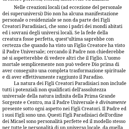
Nelle creazioni locali (ad eccezione del personale
1:5.5
dei superuniversi) Dio non ha alcuna manifestazione
personale o residenziale se non da parte dei Figli
Creatori Paradisiaci, che sono i padri dei mondi abitati
ed i sovrani degli universi locali. Se la fede della
creatura fosse perfetta, quest’ultima saprebbe con
certezza che quando ha visto un Figlio Creatore ha visto
il Padre Universale; cercando il Padre non chiederebbe
né si aspetterebbe di vedere altri che il Figlio. L’uomo
mortale semplicemente non può vedere Dio prima di
aver conseguito una completa trasformazione spirituale
e di aver effettivamente raggiunto il Paradiso.
La natura dei Figli Creatori Paradisiaci non include
1:5.6
tutti i potenziali non qualificati dell’assolutezza
universale della natura infinita della Prima Grande
Sorgente e Centro, ma il Padre Universale è
divinamente
presente sotto ogni aspetto nei Figli Creatori. Il Padre ed
i suoi Figli sono uno. Questi Figli Paradisiaci dell’ordine
dei Micael sono personalità perfette ed il modello stesso
per tutte le personalità di un universo locale, da quella