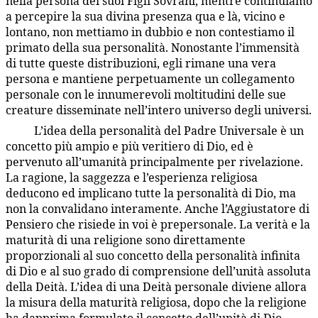
nella persona dei suoi Figli Sovrani, mentre continuiamo
a percepire la sua divina presenza qua e là, vicino e
lontano, non mettiamo in dubbio e non contestiamo il
primato della sua personalità. Nonostante l’immensità
di tutte queste distribuzioni, egli rimane una vera
persona e mantiene perpetuamente un collegamento
personale con le innumerevoli moltitudini delle sue
creature disseminate nell’intero universo degli universi.
L’idea della personalità del Padre Universale è un
1:5.10
concetto più ampio e più veritiero di Dio, ed è
pervenuto all’umanità principalmente per rivelazione.
La ragione, la saggezza e l’esperienza religiosa
deducono ed implicano tutte la personalità di Dio, ma
non la convalidano interamente. Anche l’Aggiustatore di
Pensiero che risiede in voi è prepersonale. La verità e la
maturità di una religione sono direttamente
proporzionali al suo concetto della personalità infinita
di Dio e al suo grado di comprensione dell’unità assoluta
della Deità. L’idea di una Deità personale diviene allora
la misura della maturità religiosa, dopo che la religione