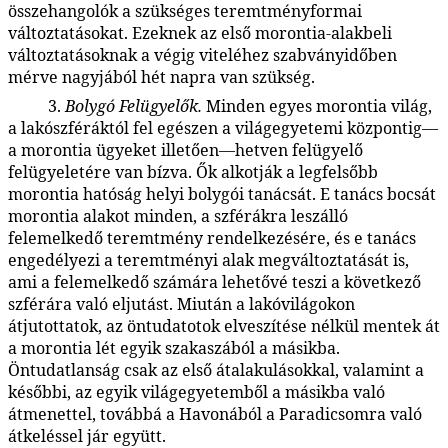
összehangolók a szükséges teremtményformai
változtatásokat. Ezeknek az első morontia-alakbeli
változtatásoknak a végig viteléhez szabványidőben
mérve nagyjából hét napra van szükség.
3.
Bolygó Felügyelők.
Minden egyes morontia világ,
48:2.18
a lakószféráktól fel egészen a világegyetemi központig—
a morontia ügyeket illetően—hetven felügyelő
felügyeletére van bízva. Ők alkotják a legfelsőbb
morontia hatóság helyi bolygói tanácsát. E tanács bocsát
morontia alakot minden, a szférákra leszálló
felemelkedő teremtmény rendelkezésére, és e tanács
engedélyezi a teremtményi alak megváltoztatását is,
ami a felemelkedő számára lehetővé teszi a következő
szférára való eljutást. Miután a lakóvilágokon
átjutottatok, az öntudatotok elveszítése nélkül mentek át
a morontia lét egyik szakaszából a másikba.
Öntudatlanság csak az első átalakulásokkal, valamint a
későbbi, az egyik világegyetemből a másikba való
átmenettel, továbbá a Havonából a Paradicsomra való
átkeléssel jár együtt.