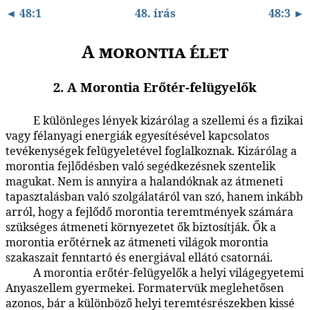
◄ 48:1
48. írás
48:3 ►
A morontia élet
2. A Morontia Erőtér-felügyelők
E különleges lények kizárólag a szellemi és a fizikai
48:2.1
vagy félanyagi energiák egyesítésével kapcsolatos
tevékenységek felügyeletével foglalkoznak. Kizárólag a
morontia fejlődésben való segédkezésnek szentelik
magukat. Nem is annyira a halandóknak az átmeneti
tapasztalásban való szolgálatáról van szó, hanem inkább
arról, hogy a fejlődő morontia teremtmények számára
szükséges átmeneti környezetet ők biztosítják. Ők a
morontia erőtérnek az átmeneti világok morontia
szakaszait fenntartó és energiával ellátó csatornái.
A morontia erőtér-felügyelők a helyi világegyetemi
48:2.2
Anyaszellem gyermekei. Formatervük meglehetősen
azonos, bár a különböző helyi teremtésrészekben kissé