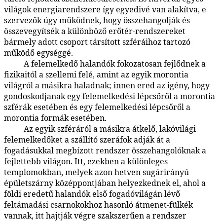
világok energiarendszere így egyedivé van alakítva, e
szervezők úgy működnek, hogy összehangolják és
összevegyítsék a különböző erőtér-rendszereket
bármely adott csoport társított szféráihoz tartozó
működő egységgé.
A felemelkedő halandók fokozatosan fejlődnek a
48:2.16
fizikaitól a szellemi felé, amint az egyik morontia
világról a másikra haladnak; innen ered az igény, hogy
gondoskodjanak egy felemelkedési lépcsőről a morontia
szférák esetében és egy felemelkedési lépcsőről a
morontia formák esetében.
Az egyik szféráról a másikra átkelő, lakóvilági
48:2.17
felemelkedőket a szállító szeráfok adják át a
fogadásukkal megbízott rendszer összehangolóknak a
fejlettebb világon. Itt, ezekben a különleges
templomokban, melyek azon hetven sugárirányú
épületszárny középpontjában helyezkednek el, ahol a
földi eredetű halandók első fogadóvilágán lévő
feltámadási csarnokokhoz hasonló átmenet-fülkék
vannak, itt hajtják végre szakszerűen a rendszer