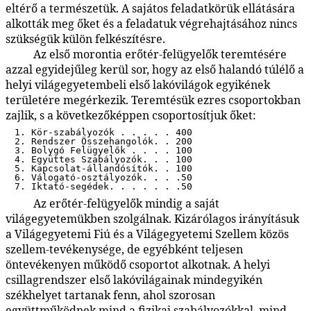
eltérő a természetük. A sajátos feladatkörük ellátására
alkották meg őket és a feladatuk végrehajtásához nincs
szükségük külön felkészítésre.
Az első morontia erőtér-felügyelők teremtésére
48:2.3
azzal egyidejűleg kerül sor, hogy az első halandó túlélő a
helyi világegyetembeli első lakóvilágok egyikének
területére megérkezik. Teremtésük ezres csoportokban
zajlik, s a következőképpen csoportosítjuk őket:
1. Kör-szabályozók . . . . . 400
2. Rendszer Összehangolók. . 200
3. Bolygó Felügyelők . . . . 100
4. Együttes Szabályozók. . . 100
5. Kapcsolat-állandósítók. . 100
6. Válogató-osztályozók. . . .50
7. Iktató-segédek. . . . . . .50
Az erőtér-felügyelők mindig a saját
48:2.11
világegyetemükben szolgálnak. Kizárólagos irányításuk
a Világegyetemi Fiú és a Világegyetemi Szellem közös
szellem-tevékenysége, de egyébként teljesen
öntevékenyen működő csoportot alkotnak. A helyi
csillagrendszer első lakóvilágainak mindegyikén
székhelyet tartanak fenn, ahol szorosan
együttműködnek mind a fizikai szabályozókkal, mind