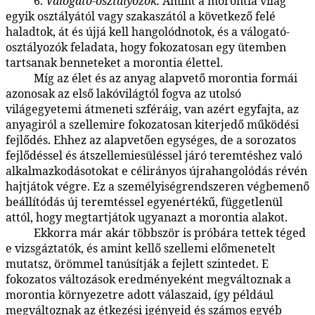
6.
Válogató-osztályozók.
Amint a morontia világ
48:2.21
egyik osztályától vagy szakaszától a következő felé
haladtok, át és újjá kell hangolódnotok, és a válogató-
osztályozók feladata, hogy fokozatosan egy ütemben
tartsanak benneteket a morontia élettel.
Míg az élet és az anyag alapvető morontia formái
48:2.22
azonosak az első lakóvilágtól fogva az utolsó
világegyetemi átmeneti szféráig, van azért egyfajta, az
anyagiról a szellemire fokozatosan kiterjedő működési
fejlődés. Ehhez az alapvetően egységes, de a sorozatos
fejlődéssel és átszellemiesüléssel járó teremtéshez való
alkalmazkodásotokat e célirányos újrahangolódás révén
hajtjátok végre. Ez a személyiségrendszeren végbemenő
beállítódás új teremtéssel egyenértékű, függetlenül
attól, hogy megtartjátok ugyanazt a morontia alakot.
Ekkorra már akár többször is próbára tettek téged
48:2.23
e vizsgáztatók, és amint kellő szellemi előmenetelt
mutatsz, örömmel tanúsítják a fejlett szintedet. E
fokozatos változások eredményeként megváltoznak a
morontia környezetre adott válaszaid, így például
megváltoznak az étkezési igényeid és számos egyéb