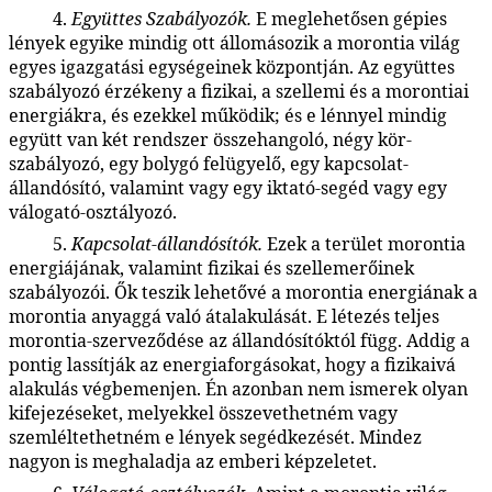
4.
Együttes Szabályozók.
E meglehetősen gépies
48:2.19
lények egyike mindig ott állomásozik a morontia világ
egyes igazgatási egységeinek központján. Az együttes
szabályozó érzékeny a fizikai, a szellemi és a morontiai
energiákra, és ezekkel működik; és e lénnyel mindig
együtt van két rendszer összehangoló, négy kör-
szabályozó, egy bolygó felügyelő, egy kapcsolat-
állandósító, valamint vagy egy iktató-segéd vagy egy
válogató-osztályozó.
5.
Kapcsolat-állandósítók.
Ezek a terület morontia
48:2.20
energiájának, valamint fizikai és szellemerőinek
szabályozói. Ők teszik lehetővé a morontia energiának a
morontia anyaggá való átalakulását. E létezés teljes
morontia-szerveződése az állandósítóktól függ. Addig a
pontig lassítják az energiaforgásokat, hogy a fizikaivá
alakulás végbemenjen. Én azonban nem ismerek olyan
kifejezéseket, melyekkel összevethetném vagy
szemléltethetném e lények segédkezését. Mindez
nagyon is meghaladja az emberi képzeletet.