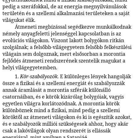
pedig a szeráfokkal, de az energia-megnyilvánulások
területén és a szellemi alkalmazási területeken a saját
világukat élik.
Átmeneti megbízással segédkezve munkálkodnak
48:2.12
némely anyagfeletti jelenséggel kapcsolatban is az
evolúciós világokon. Viszont lakott bolygókon ritkán
szolgálnak; a felsőbb-világegyetem felsőbb felkészülési
világain sem dolgoznak, mert elsősorban a morontia
fejlődés átmeneti rendszerének szentelik magukat a
helyi világegyetemben.
1.
Kör-szabályozók.
E különleges lények hangolják
48:2.13
össze a fizikai és a szellemi energiát és szabályozzák
annak áramlását a morontia szférák különálló
csatornáiban, és e körök kizárólag bolygóiak, vagyis
egyetlen világra korlátozódnak. A morontia körök
különböznek mind a fizikai, mind pedig a szellemi
köröktől az átmeneti világokon és ki is egészítik azokat,
és e szabályozók milliói szükségesek ahhoz, hogy akár
csak a lakóvilágok olyan rendszerét is ellássák
energiával, mint amilyen a Sataniáé.