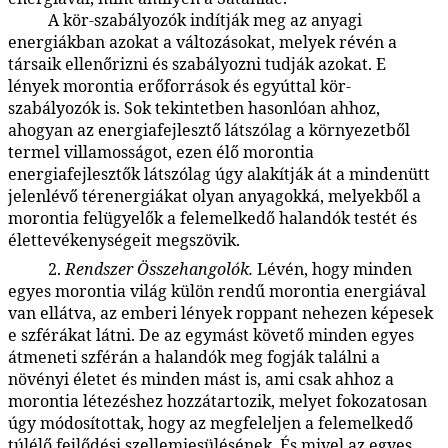
A kör-szabályozók indítják meg az anyagi
48:2.14
energiákban azokat a változásokat, melyek révén a
társaik ellenőrizni és szabályozni tudják azokat. E
lények morontia erőforrások és egyúttal kör-
szabályozók is. Sok tekintetben hasonlóan ahhoz,
ahogyan az energiafejlesztő látszólag a környezetből
termel villamosságot, ezen élő morontia
energiafejlesztők látszólag úgy alakítják át a mindenütt
jelenlévő térenergiákat olyan anyagokká, melyekből a
morontia felügyelők a felemelkedő halandók testét és
élettevékenységeit megszövik.
2.
Rendszer Összehangolók.
Lévén, hogy minden
48:2.15
egyes morontia világ külön rendű morontia energiával
van ellátva, az emberi lények roppant nehezen képesek
e szférákat látni. De az egymást követő minden egyes
átmeneti szférán a halandók meg fogják találni a
növényi életet és minden mást is, ami csak ahhoz a
morontia létezéshez hozzátartozik, melyet fokozatosan
úgy módosítottak, hogy az megfeleljen a felemelkedő
túlélő fejlődési szellemiesülésének. És mivel az egyes