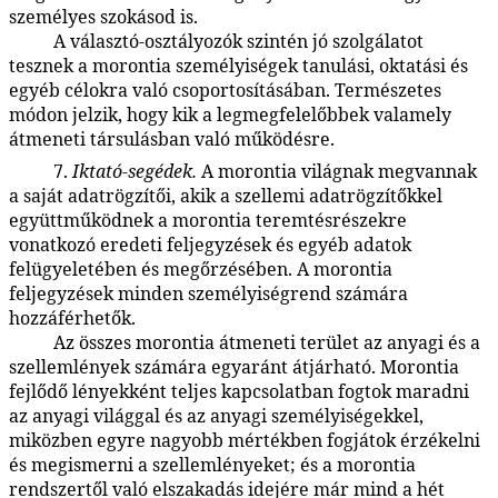
személyes szokásod is.
A választó-osztályozók szintén jó szolgálatot
48:2.24
tesznek a morontia személyiségek tanulási, oktatási és
egyéb célokra való csoportosításában. Természetes
módon jelzik, hogy kik a legmegfelelőbbek valamely
átmeneti társulásban való működésre.
7.
Iktató-segédek.
A morontia világnak megvannak
48:2.25
a saját adatrögzítői, akik a szellemi adatrögzítőkkel
együttműködnek a morontia teremtésrészekre
vonatkozó eredeti feljegyzések és egyéb adatok
felügyeletében és megőrzésében. A morontia
feljegyzések minden személyiségrend számára
hozzáférhetők.
Az összes morontia átmeneti terület az anyagi és a
48:2.26
szellemlények számára egyaránt átjárható. Morontia
fejlődő lényekként teljes kapcsolatban fogtok maradni
az anyagi világgal és az anyagi személyiségekkel,
miközben egyre nagyobb mértékben fogjátok érzékelni
és megismerni a szellemlényeket; és a morontia
rendszertől való elszakadás idejére már mind a hét