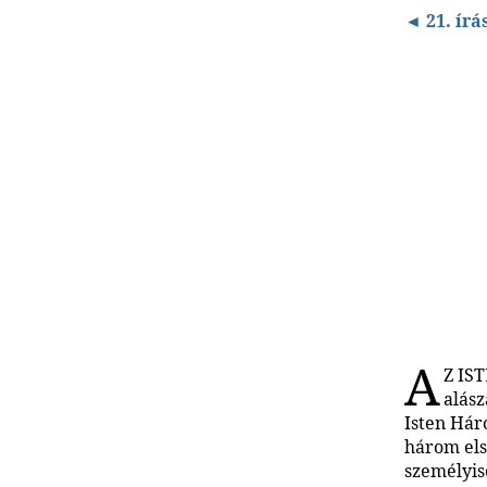
◄ 21. írá
A
Z IS
alász
Isten Hár
három els
személyis