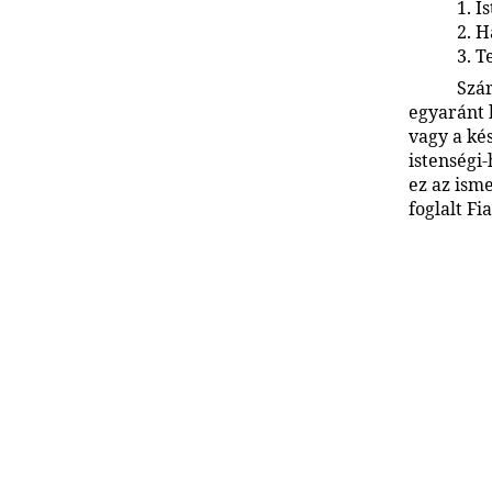
1. I
2. H
3. 
Szá
egyaránt 
vagy a ké
istenségi
ez az ism
foglalt Fia