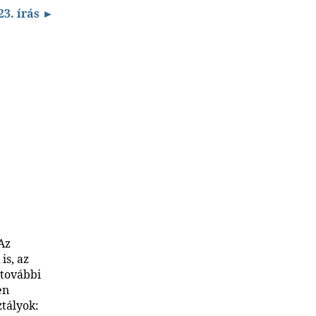
23. írás ►
Az
is, az
 további
en
ztályok: