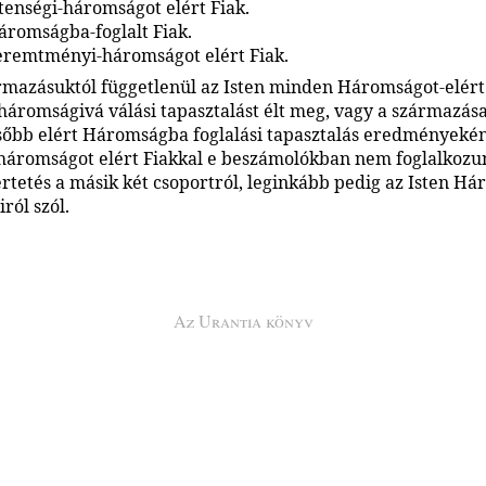
stenségi-háromságot elért Fiak.
áromságba-foglalt Fiak.
Teremtményi-háromságot elért Fiak.
rmazásuktól függetlenül az Isten minden Háromságot-elért
háromságivá válási tapasztalást élt meg, vagy a származás
sőbb elért Háromságba foglalási tapasztalás eredményekén
-háromságot elért Fiakkal e beszámolókban nem foglalkozu
ertetés a másik két csoportról, leginkább pedig az Isten H
iról szól.
Az Urantia könyv