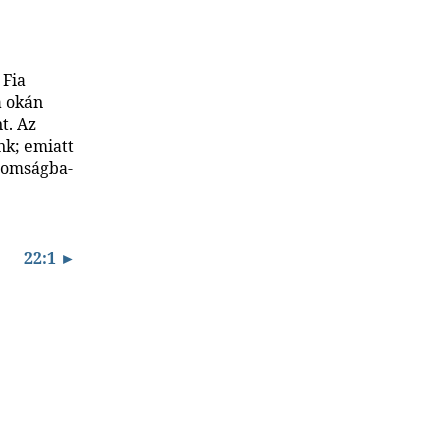
 Fia
a okán
t. Az
nk; emiatt
áromságba-
22:1 ►