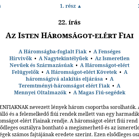
s
1. rész ▲
22. írás
Az Isten Háromságot-elért Fiai
A Háromságba-foglalt Fiak
•
A Fenséges
Hírvivők
•
A Nagytekintélyűek
•
Az Ismeretlen
Nevűek és Származásúak
•
A Háromságot-elért
Felügyelők
•
A Háromságot-elért Követek
•
A
háromságivá alakítás eljárása
•
A
Teremtményi-háromságot elért Fiak
•
A
Mennyei Oltalmazók
•
A Magas Fiú-segédek
TENFIAKNAK nevezett lények három csoportba sorolhatók. 
álló és a felemelkedő fiúi rendek mellett van egy harmadik 
omságot-elért Fiainak rendje. A háromságot-elért fiúi rend
ődleges osztályra bontható a megismerhető és az ismeretl
égek számos fajtájának eredete szerint. Ezen elsődleges os