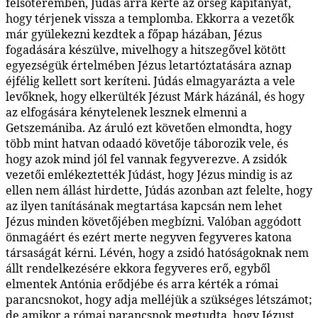
felsőteremben, Júdás arra kérte az őrség kapitányát,
hogy térjenek vissza a templomba. Ekkorra a vezetők
már gyülekezni kezdtek a főpap házában, Jézus
fogadására készülve, mivelhogy a hitszegővel kötött
egyezségük értelmében Jézus letartóztatására aznap
éjfélig kellett sort keríteni. Júdás elmagyarázta a vele
levőknek, hogy elkerülték Jézust Márk házánál, és hogy
az elfogására kénytelenek lesznek elmenni a
Getszemániba. Az áruló ezt követően elmondta, hogy
több mint hatvan odaadó követője táborozik vele, és
hogy azok mind jól fel vannak fegyverezve. A zsidók
vezetői emlékeztették Júdást, hogy Jézus mindig is az
ellen nem állást hirdette, Júdás azonban azt felelte, hogy
az ilyen tanításának megtartása kapcsán nem lehet
Jézus minden követőjében megbízni. Valóban aggódott
önmagáért és ezért merte negyven fegyveres katona
társaságát kérni. Lévén, hogy a zsidó hatóságoknak nem
állt rendelkezésére ekkora fegyveres erő, egyből
elmentek Antónia erődjébe és arra kérték a római
parancsnokot, hogy adja melléjük a szükséges létszámot;
de amikor a római parancsnok megtudta, hogy Jézust