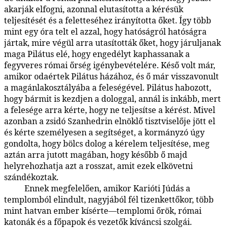
akarják elfogni, azonnal elutasította a kérésük
teljesítését és a feletteséhez irányította őket. Így több
mint egy óra telt el azzal, hogy hatóságról hatóságra
jártak, mire végül arra utasították őket, hogy járuljanak
maga Pilátus elé, hogy engedélyt kaphassanak a
fegyveres római őrség igénybevételére. Késő volt már,
amikor odaértek Pilátus házához, és ő már visszavonult
a magánlakosztályába a feleségével. Pilátus habozott,
hogy bármit is kezdjen a dologgal, annál is inkább, mert
a felesége arra kérte, hogy ne teljesítse a kérést. Mivel
azonban a zsidó Szanhedrin elnöklő tisztviselője jött el
és kérte személyesen a segítséget, a kormányzó úgy
gondolta, hogy bölcs dolog a kérelem teljesítése, meg
aztán arra jutott magában, hogy később ő majd
helyrehozhatja azt a rosszat, amit ezek elkövetni
szándékoztak.
Ennek megfelelően, amikor Karióti Júdás a
183:2.4
templomból elindult, nagyjából fél tizenkettőkor, több
mint hatvan ember kísérte—templomi őrök, római
katonák és a főpapok és vezetők kíváncsi szolgái.