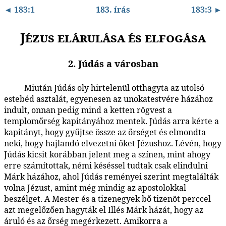
◄ 183:1
183. írás
183:3 ►
Jézus elárulása és elfogása
2. Júdás a városban
Miután Júdás oly hirtelenül otthagyta az utolsó
183:2.1
estebéd asztalát, egyenesen az unokatestvére házához
indult, onnan pedig mind a ketten rögvest a
templomőrség kapitányához mentek. Júdás arra kérte a
kapitányt, hogy gyűjtse össze az őrséget és elmondta
neki, hogy hajlandó elvezetni őket Jézushoz. Lévén, hogy
Júdás kicsit korábban jelent meg a színen, mint ahogy
erre számítottak, némi késéssel tudtak csak elindulni
Márk házához, ahol Júdás reményei szerint megtalálták
volna Jézust, amint még mindig az apostolokkal
beszélget. A Mester és a tizenegyek bő tizenöt perccel
azt megelőzően hagyták el Illés Márk házát, hogy az
áruló és az őrség megérkezett. Amikorra a