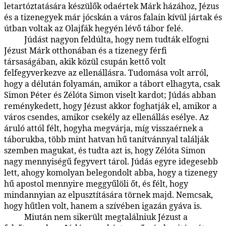
letartóztatására készülők odaértek Márk házához, Jézus
és a tizenegyek már jócskán a város falain kívül jártak és
útban voltak az Olajfák hegyén lévő tábor felé.
Júdást nagyon feldúlta, hogy nem tudták elfogni
183:2.2
Jézust Márk otthonában és a tizenegy férfi
társaságában, akik közül csupán kettő volt
felfegyverkezve az ellenállásra. Tudomása volt arról,
hogy a délután folyamán, amikor a tábort elhagyta, csak
Simon Péter és Zélóta Simon viselt kardot; Júdás abban
reménykedett, hogy Jézust akkor foghatják el, amikor a
város csendes, amikor csekély az ellenállás esélye. Az
áruló attól félt, hogyha megvárja, míg visszaérnek a
táborukba, több mint hatvan hű tanítvánnyal találják
szemben magukat, és tudta azt is, hogy Zélóta Simon
nagy mennyiségű fegyvert tárol. Júdás egyre idegesebb
lett, ahogy komolyan belegondolt abba, hogy a tizenegy
hű apostol mennyire meggyűlöli őt, és félt, hogy
mindannyian az elpusztítására törnek majd. Nemcsak,
hogy hűtlen volt, hanem a szívében igazán gyáva is.
Miután nem sikerült megtalálniuk Jézust a
183:2.3