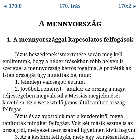
◄ 170:0
170. írás
170:2 ►
A mennyország
1. A mennyországgal kapcsolatos felfogások
Jézus beszédének ismertetése során meg kell
170:1.1
említenünk, hogy a héber írásokban több helyen is
szerepel a mennyország kettős fogalma. A próféták az
Isten országát úgy mutatták be, mint:
1. Jelenlegi valóságot; és mint
170:1.2
2. Jövőbeli reményt—amikor az ország a maga
170:1.3
teljességében megvalósul a Messiás megjelenését
követően. Ez a Keresztelő János által tanított ország-
felfogás.
Jézus és az apostolok már a kezdetektől fogva
170:1.4
tanították mindkét felfogást. Volt két másik eszme is az
országról, melyeket nem szabad figyelmen kívül hagyni:
3. Az a későbbi felfogás, mely egy természetfeletti
170:1.5