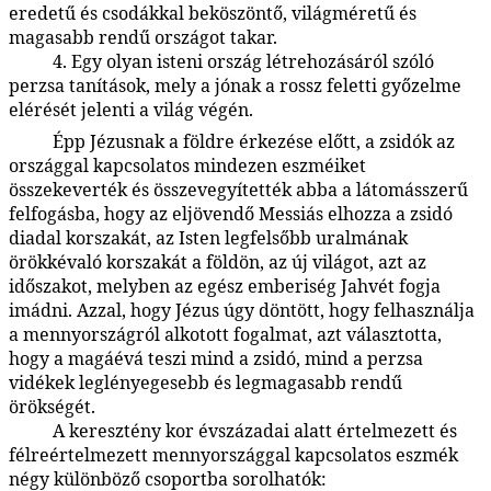
eredetű és csodákkal beköszöntő, világméretű és
magasabb rendű országot takar.
4. Egy olyan isteni ország létrehozásáról szóló
170:1.6
perzsa tanítások, mely a jónak a rossz feletti győzelme
elérését jelenti a világ végén.
Épp Jézusnak a földre érkezése előtt, a zsidók az
170:1.7
országgal kapcsolatos mindezen eszméiket
összekeverték és összevegyítették abba a látomásszerű
felfogásba, hogy az eljövendő Messiás elhozza a zsidó
diadal korszakát, az Isten legfelsőbb uralmának
örökkévaló korszakát a földön, az új világot, azt az
időszakot, melyben az egész emberiség Jahvét fogja
imádni. Azzal, hogy Jézus úgy döntött, hogy felhasználja
a mennyországról alkotott fogalmat, azt választotta,
hogy a magáévá teszi mind a zsidó, mind a perzsa
vidékek leglényegesebb és legmagasabb rendű
örökségét.
A keresztény kor évszázadai alatt értelmezett és
170:1.8
félreértelmezett mennyországgal kapcsolatos eszmék
négy különböző csoportba sorolhatók: