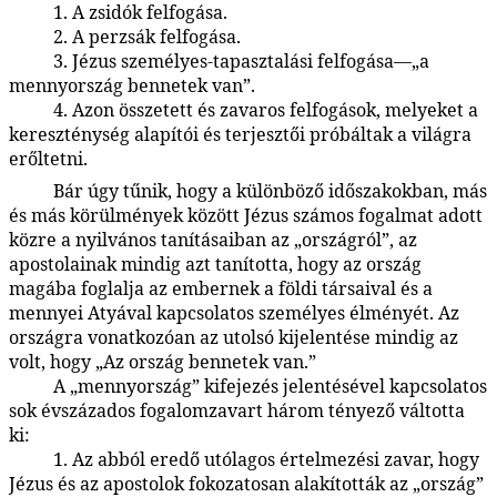
1. A zsidók felfogása.
170:1.9
2. A perzsák felfogása.
170:1.10
3. Jézus személyes-tapasztalási felfogása—„a
170:1.11
mennyország bennetek van”.
4. Azon összetett és zavaros felfogások, melyeket a
170:1.12
kereszténység alapítói és terjesztői próbáltak a világra
erőltetni.
Bár úgy tűnik, hogy a különböző időszakokban, más
170:1.13
és más körülmények között Jézus számos fogalmat adott
közre a nyilvános tanításaiban az „országról”, az
apostolainak mindig azt tanította, hogy az ország
magába foglalja az embernek a földi társaival és a
mennyei Atyával kapcsolatos személyes élményét. Az
országra vonatkozóan az utolsó kijelentése mindig az
volt, hogy „Az ország bennetek van.”
A „mennyország” kifejezés jelentésével kapcsolatos
170:1.14
sok évszázados fogalomzavart három tényező váltotta
ki:
1. Az abból eredő utólagos értelmezési zavar, hogy
170:1.15
Jézus és az apostolok fokozatosan alakították az „ország”