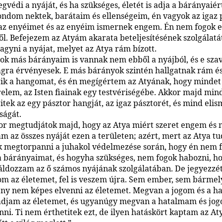
gvédi a nyáját, és ha szükséges, életét is adja a bárányaiért
ndom nektek, barátaim és ellenségeim, én vagyok az igaz 
z enyéimet és az enyéim ismernek engem. Én nem fogok el
lől. Befejezem az Atyám akarata beteljesítésének szolgálatá
agyni a nyájat, melyet az Atya rám bízott.
sok más bárányaim is vannak nem ebből a nyájból, és e sz
lágra érvényesek. E más bárányok szintén hallgatnak rám é
k a hangomat, és én megígértem az Atyának, hogy mindet
relem, az Isten fiainak egy testvériségébe. Akkor majd min
tek az egy pásztor hangját, az igaz pásztorét, és mind elis
ságát.
or megtudjátok majd, hogy az Atya miért szeret engem és 
m az összes nyáját ezen a területen; azért, mert az Atya tu
 megtorpanni a juhakol védelmezése során, hogy én nem
a bárányaimat, és hogyha szükséges, nem fogok habozni, h
áldozzam az ő számos nyájának szolgálatában. De jegyezzé
m az életemet, fel is veszem újra. Sem ember, sem bárme
y nem képes elvenni az életemet. Megvan a jogom és a h
djam az életemet, és ugyanúgy megvan a hatalmam és jog
enni. Ti nem érthetitek ezt, de ilyen hatáskört kaptam az A