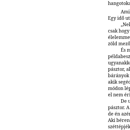
hangotoka
Amik
Egy idő u
„Nek
csak hogy
élelemmel
zöld mező
És 
példabesz
ugyanakko
pásztor, a
bárányok 
akik segé
módon lép
el nem ér
De u
pásztor. A
de én azé
Aki béren
széttépjék