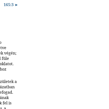
165:3 ►
b
etve
ek végén;
l füle
oklatot.
thoz
zületek a
dázatban
efogad.
nának
 fel is
s, a