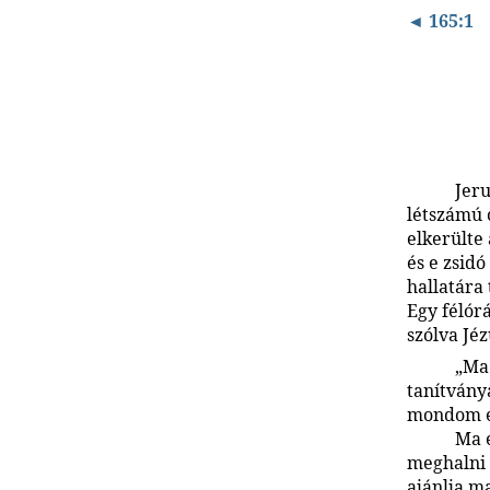
◄ 165:1
Jeru
létszámú c
elkerülte
és e zsidó
hallatára 
Egy félór
szólva Jé
„Ma
tanítvány
mondom el
Ma e
meghalni 
ajánlja ma