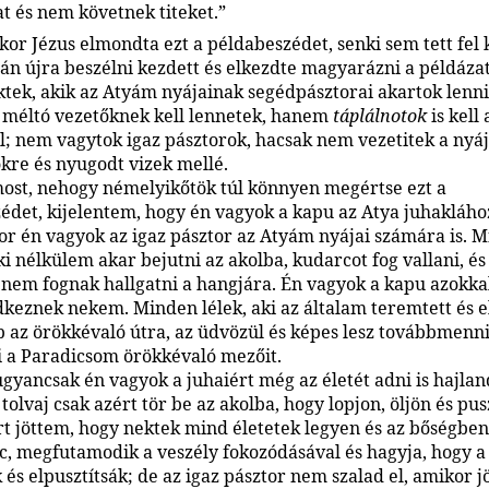
t és nem követnek titeket.”
or Jézus elmondta ezt a példabeszédet, senki sem tett fel 
tán újra beszélni kezdett és elkezdte magyarázni a példázat
tek, akik az Atyám nyájainak segédpásztorai akartok lenn
 méltó vezetőknek kell lennetek, hanem
táplálnotok
is kell 
; nem vagytok igaz pásztorok, hacsak nem vezetitek a nyáj
kre és nyugodt vizek mellé.
most, nehogy némelyikőtök túl könnyen megértse ezt a
édet, kijelentem, hogy én vagyok a kapu az Atya juhaklához
r én vagyok az igaz pásztor az Atyám nyájai számára is. 
ki nélkülem akar bejutni az akolba, kudarcot fog vallani, és
nem fognak hallgatni a hangjára. Én vagyok a kapu azokkal
dkeznek nekem. Minden lélek, aki az általam teremtett és e
 az örökkévaló útra, az üdvözül és képes lesz továbbmenni
i a Paradicsom örökkévaló mezőit.
gyancsak én vagyok a juhaiért még az életét adni is hajlan
 tolvaj csak azért tör be az akolba, hogy lopjon, öljön és pus
rt jöttem, hogy nektek mind életetek legyen és az bőségben
c, megfutamodik a veszély fokozódásával és hagyja, hogy a
 és elpusztítsák; de az igaz pásztor nem szalad el, amikor j