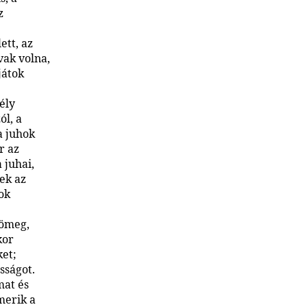
z
ett, az
vak volna,
játok
ély
ól, a
a juhok
r az
 juhai,
ek az
hok
tömeg,
kor
ket;
sságot.
mat és
merik a