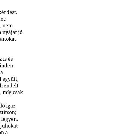
kérdést.
ot:
i, nem
a nyájat jó
aitokat
 is és
Minden
 a
 együtt,
lrendelt
, míg csak
dó igaz
ztítson;
 legyen.
 juhokat
ön a