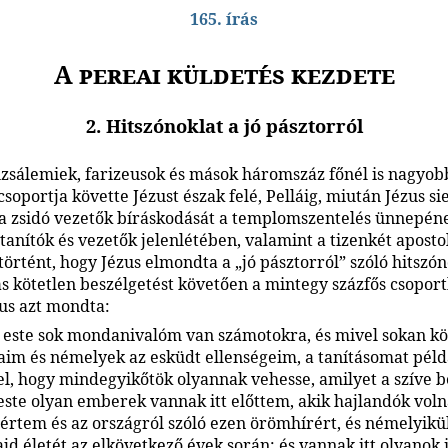
165. írás
A pereai küldetés kezdete
2. Hitszónoklat a jó pásztorról
zsálemiek, farizeusok és mások háromszáz főnél is nagyob
soportja követte Jézust észak felé, Pelláig, miután Jézus si
 a zsidó vezetők bíráskodását a templomszentelés ünnepén
 tanítók és vezetők jelenlétében, valamint a tizenkét aposto
történt, hogy Jézus elmondta a „jó pásztorról” szóló hitszón
ás kötetlen beszélgetést követően a mintegy százfős csopor
zus azt mondta:
 este sok mondanivalóm van számotokra, és mivel sokan kö
aim és némelyek az esküdt ellenségeim, a tanításomat pél
, hogy mindegyikőtök olyannak vehesse, amilyet a szíve b
ste olyan emberek vannak itt előttem, akik hajlandók vol
értem és az országról szóló ezen örömhírért, és némelyikük
jd életét az elkövetkező évek során; és vannak itt olyanok i