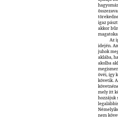
hagyomány
összezava
törekedne
igaz pászt
akkor bűnt
magatokat
Az i
idején. A
juhok meg
aklába, h
akolba akk
megismerv
övéi, így 
követik. 
követnéne
mely itt 
hozzájuk 
legalábbi
Némelyike
nem követ