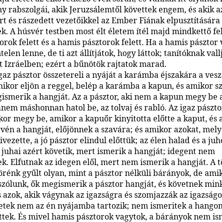
 rabszolgái, akik Jeruzsálemtől követtek engem, és akik a
rt és rászedett vezetőikkel az Ember Fiának elpusztítására
k. A húsvér testben most élt életem ítél majd mindkettő fel
orok felett és a hamis pásztorok felett. Ha a hamis pásztor 
elen lenne, de ti azt állítjátok, hogy láttok; tanítóknak vall
 Izráelben; ezért a bűnötök rajtatok marad.
gaz pásztor összetereli a nyáját a karámba éjszakára a vesz
mikor eljön a reggel, belép a karámba a kapun, és amikor sz
ismerik a hangját. Az a pásztor, aki nem a kapun megy be 
anem máshonnan hatol be, az tolvaj és rabló. Az igaz pászto
or megy be, amikor a kapuőr kinyitotta előtte a kaput, és a
én a hangját, előjönnek a szavára; és amikor azokat, mely
kivezette, a jó pásztor elindul előttük; az élen halad és a ju
A juhai azért követik, mert ismerik a hangját; idegent nem
k. Elfutnak az idegen elől, mert nem ismerik a hangját. A 
körénk gyűlt olyan, mint a pásztor nélküli bárányok, de ami
szólunk, ők megismerik a pásztor hangját, és követnek min
s azok, akik vágynak az igazságra és szomjazzák az igazságo
tek nem az én nyájamba tartozik; nem ismeritek a hango
tek. És mivel hamis pásztorok vagytok, a bárányok nem is