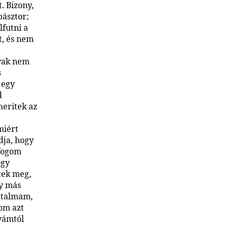
. Bizony,
pásztor;
futni a
t, és nem
avak nem
s
 egy
d
meritek az
miért
dja, hogy
 fogom
ogy
tek meg,
ly más
atalmam,
om azt
tyámtól