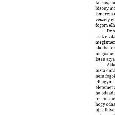
farkas; me
bizony mo
ismerem a
veszély e
fogom elh
De 
csak e vi
megismeri
akolba te
megismeri
Isten atya
Akk
bízta énrá
nem fogok
elhagyni 
életemet 
ha odaado
teremtmén
hogy odaa
újra felv