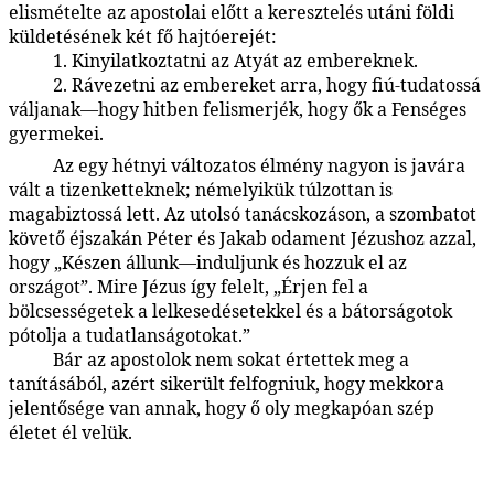
elismételte az apostolai előtt a keresztelés utáni földi
küldetésének két fő hajtóerejét:
1. Kinyilatkoztatni az Atyát az embereknek.
140:7.5
2. Rávezetni az embereket arra, hogy fiú-tudatossá
140:7.6
váljanak—hogy hitben felismerjék, hogy ők a Fenséges
gyermekei.
Az egy hétnyi változatos élmény nagyon is javára
140:7.7
vált a tizenketteknek; némelyikük túlzottan is
magabiztossá lett. Az utolsó tanácskozáson, a szombatot
követő éjszakán Péter és Jakab odament Jézushoz azzal,
hogy „Készen állunk—induljunk és hozzuk el az
országot”. Mire Jézus így felelt, „Érjen fel a
bölcsességetek a lelkesedésetekkel és a bátorságotok
pótolja a tudatlanságotokat.”
Bár az apostolok nem sokat értettek meg a
140:7.8
tanításából, azért sikerült felfogniuk, hogy mekkora
jelentősége van annak, hogy ő oly megkapóan szép
életet él velük.