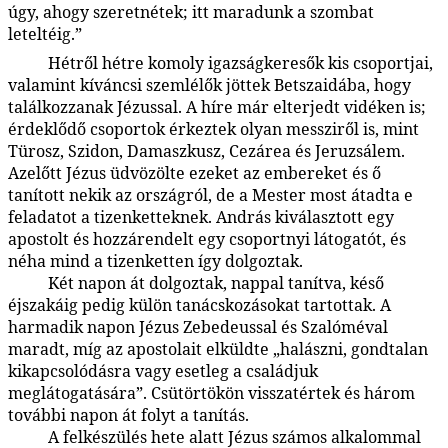
úgy, ahogy szeretnétek; itt maradunk a szombat
leteltéig.”
Hétről hétre komoly igazságkeresők kis csoportjai,
140:7.2
valamint kíváncsi szemlélők jöttek Betszaidába, hogy
találkozzanak Jézussal. A híre már elterjedt vidéken is;
érdeklődő csoportok érkeztek olyan messziről is, mint
Türosz, Szidon, Damaszkusz, Cezárea és Jeruzsálem.
Azelőtt Jézus üdvözölte ezeket az embereket és ő
tanított nekik az országról, de a Mester most átadta e
feladatot a tizenketteknek. András kiválasztott egy
apostolt és hozzárendelt egy csoportnyi látogatót, és
néha mind a tizenketten így dolgoztak.
Két napon át dolgoztak, nappal tanítva, késő
140:7.3
éjszakáig pedig külön tanácskozásokat tartottak. A
harmadik napon Jézus Zebedeussal és Szalóméval
maradt, míg az apostolait elküldte „halászni, gondtalan
kikapcsolódásra vagy esetleg a családjuk
meglátogatására”. Csütörtökön visszatértek és három
további napon át folyt a tanítás.
A felkészülés hete alatt Jézus számos alkalommal
140:7.4