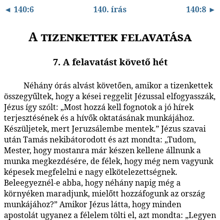
◄ 140:6
140. írás
140:8 ►
A tizenkettek felavatása
7. A felavatást követő hét
Néhány órás alvást követően, amikor a tizenkettek
140:7.1
összegyűltek, hogy a kései reggelit Jézussal elfogyasszák,
Jézus így szólt: „Most hozzá kell fognotok a jó hírek
terjesztésének és a hívők oktatásának munkájához.
Készüljetek, mert Jeruzsálembe mentek.” Jézus szavai
után Tamás nekibátorodott és azt mondta: „Tudom,
Mester, hogy mostanra már készen kellene állnunk a
munka megkezdésére, de félek, hogy még nem vagyunk
képesek megfelelni e nagy elkötelezettségnek.
Beleegyeznél-e abba, hogy néhány napig még a
környéken maradjunk, mielőtt hozzáfogunk az ország
munkájához?” Amikor Jézus látta, hogy minden
apostolát ugyanez a félelem tölti el, azt mondta: „Legyen