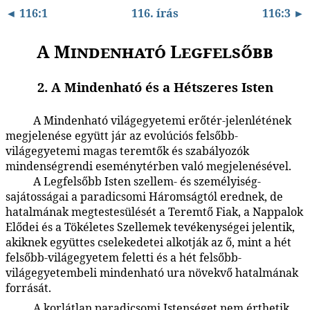
◄ 116:1
116. írás
116:3 ►
A Mindenható Legfelsőbb
2. A Mindenható és a Hétszeres Isten
A Mindenható világegyetemi erőtér-jelenlétének
116:2.1
megjelenése együtt jár az evolúciós felsőbb-
világegyetemi magas teremtők és szabályozók
mindenségrendi eseménytérben való megjelenésével.
A Legfelsőbb Isten szellem- és személyiség-
116:2.2
sajátosságai a paradicsomi Háromságtól erednek, de
hatalmának megtestesülését a Teremtő Fiak, a Nappalok
Elődei és a Tökéletes Szellemek tevékenységei jelentik,
akiknek együttes cselekedetei alkotják az ő, mint a hét
felsőbb-világegyetem feletti és a hét felsőbb-
világegyetembeli mindenható ura növekvő hatalmának
forrását.
A korlátlan paradicsomi Istenséget nem érthetik
116:2.3