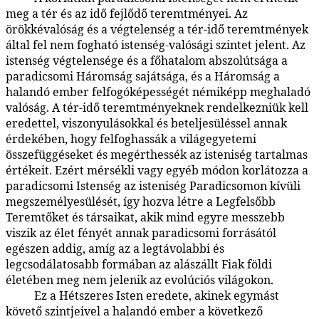
meg a tér és az idő fejlődő teremtményei. Az
örökkévalóság és a végtelenség a tér-idő teremtmények
által fel nem fogható istenség-valósági szintet jelent. Az
istenség végtelensége és a főhatalom abszolútsága a
paradicsomi Háromság sajátsága, és a Háromság a
halandó ember felfogóképességét némiképp meghaladó
valóság. A tér-idő teremtményeknek rendelkezniük kell
eredettel, viszonyulásokkal és beteljesüléssel annak
érdekében, hogy felfoghassák a világegyetemi
összefüggéseket és megérthessék az isteniség tartalmas
értékeit. Ezért mérsékli vagy egyéb módon korlátozza a
paradicsomi Istenség az isteniség Paradicsomon kívüli
megszemélyesülését, így hozva létre a Legfelsőbb
Teremtőket és társaikat, akik mind egyre messzebb
viszik az élet fényét annak paradicsomi forrásától
egészen addig, amíg az a legtávolabbi és
legcsodálatosabb formában az alászállt Fiak földi
életében meg nem jelenik az evolúciós világokon.
Ez a Hétszeres Isten eredete, akinek egymást
116:2.4
követő szintjeivel a halandó ember a következő