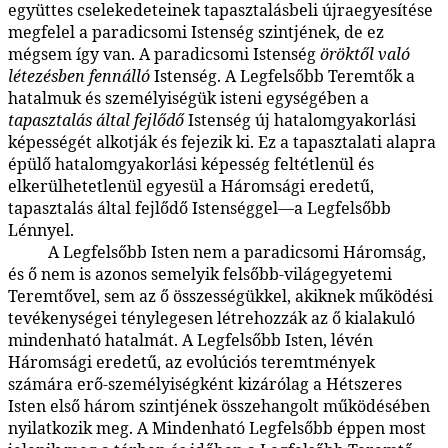
együttes cselekedeteinek tapasztalásbeli újraegyesítése
megfelel a paradicsomi Istenség szintjének, de ez
mégsem így van. A paradicsomi Istenség
öröktől való
létezésben fennálló
Istenség. A Legfelsőbb Teremtők a
hatalmuk és személyiségük isteni egységében a
tapasztalás által fejlődő
Istenség új hatalomgyakorlási
képességét alkotják és fejezik ki. Ez a tapasztalati alapra
épülő hatalomgyakorlási képesség feltétlenül és
elkerülhetetlenül egyesül a Háromsági eredetű,
tapasztalás által fejlődő Istenséggel—a Legfelsőbb
Lénnyel.
A Legfelsőbb Isten nem a paradicsomi Háromság,
116:2.14
és ő nem is azonos semelyik felsőbb-világegyetemi
Teremtővel, sem az ő összességükkel, akiknek működési
tevékenységei ténylegesen létrehozzák az ő kialakuló
mindenható hatalmát. A Legfelsőbb Isten, lévén
Háromsági eredetű, az evolúciós teremtmények
számára erő-személyiségként kizárólag a Hétszeres
Isten első három szintjének összehangolt működésében
nyilatkozik meg. A Mindenható Legfelsőbb éppen most