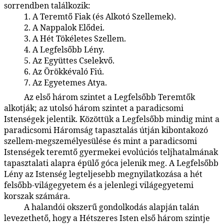
sorrendben találkozik:
1. A Teremtő Fiak (és Alkotó Szellemek).
116:2.5
2. A Nappalok Elődei.
116:2.6
3. A Hét Tökéletes Szellem.
116:2.7
4. A Legfelsőbb Lény.
116:2.8
5. Az Együttes Cselekvő.
116:2.9
6. Az Örökkévaló Fiú.
116:2.10
7. Az Egyetemes Atya.
116:2.11
Az első három szintet a Legfelsőbb Teremtők
116:2.12
alkotják; az utolsó három szintet a paradicsomi
Istenségek jelentik. Közöttük a Legfelsőbb mindig mint a
paradicsomi Háromság tapasztalás útján kibontakozó
szellem-megszemélyesülése és mint a paradicsomi
Istenségek teremtő gyermekei evolúciós teljhatalmának
tapasztalati alapra épülő góca jelenik meg. A Legfelsőbb
Lény az Istenség legteljesebb megnyilatkozása a hét
felsőbb-világegyetem és a jelenlegi világegyetemi
korszak számára.
A halandói okszerű gondolkodás alapján talán
116:2.13
levezethető, hogy a Hétszeres Isten első három szintje