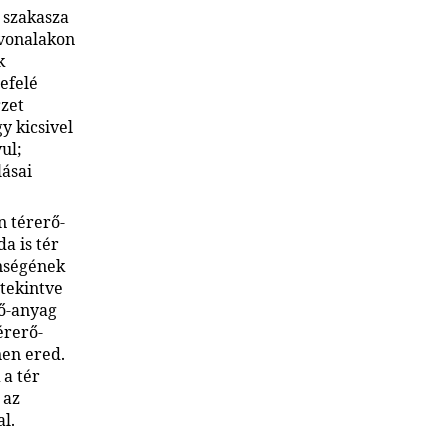
 szakasza
tvonalakon
k
efelé
zet
y kicsivel
ul;
lásai
n térerő-
a is tér
enségének
 tekintve
lő-anyag
érerő-
nen ered.
 a tér
 az
l.