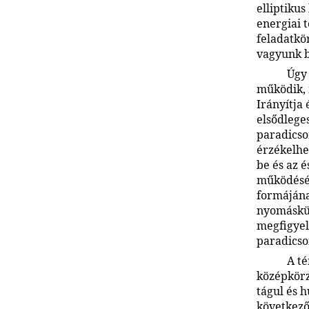
elliptiku
energiai 
feladatkö
vagyunk b
Úgy 
működik, 
Irányítja 
elsődlege
paradicso
érzékelhe
be és az 
működésén
formájának
nyomáskül
megfigyel
paradicso
A t
középkörz
tágul és 
következő