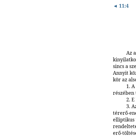
◄ 11:4
Az a
kinyilatk
sincs a sz
Annyit kö
kör az al
1. A
részében 
2. E
3. A
térerő-en
elliptiku
rendeltet
erő-tölté