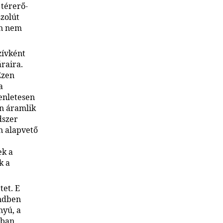
 térerő-
szolút
en nem
zívként
raira.
Ezen
a
enletesen
en áramlik
dszer
n alapvető
ek a
k a
tet. E
endben
nyú, a
yban