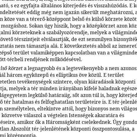
ató, s ez egyfajta általános kiterjedés és visszahúzódás. E 
endeltetését eddig még nem igazán sikerült meghatározni,
n köze van a térerő-középpont belső és külső körzete közöt
s mozgáshoz. Sokan úgy hiszik, hogy a középkörzet azon köz
almi körzeteknek a szabályozórendje, melyek a világmind
övető térszintjeit elválasztják, de ezt semmilyen bizonyíté
oztatás nem támasztja alá. E következtetés abból az ismeret
zépső terület valamiképpen kapcsolatban van a világmind
ött-térbeli rendjének működésével.
lső körzet
a legnagyobb és a legtevékenyebb a nem azonosí
iál három egyközepű és elliptikus öve közül. E terület
etetlen tevékenységek színtere, olyan kiáradások központi
ja, melyek a tér minden irányában kifelé haladnak egésze
lágegyetem legkülső határaiig, sőt azon túl is, hogy kiterje
ső tér hatalmas és felfoghatatlan területeire is. E tér-jelenlé
 személytelen, eltekintve attól, hogy bizonyos nem világ
g közvetve válaszol a végtelen Istenségek akaratára és
éseire, amikor ők a Háromságként cselekednek. Úgy gondo
tlan Abszolút tér-jelenlétének központi összpontosulása, a
mi középpontja.