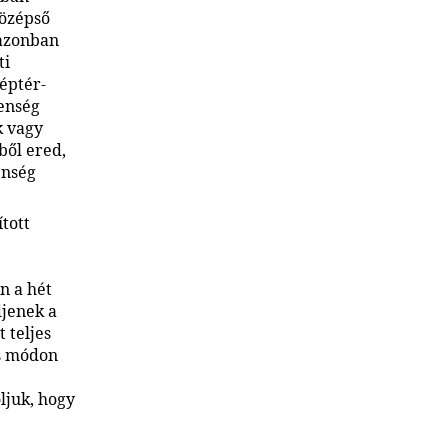
középső
 azonban
ti
éptér-
enség
k vagy
ből ered,
enség
tott
n a hét
djenek a
t teljes
os módon
ljuk, hogy