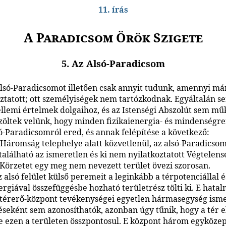
11. írás
A Paradicsom Örök Szigete
5. Az Alsó-Paradicsom
lsó-Paradicsomot illetően csak annyit tudunk, amennyi má
oztatott; ott személyiségek nem tartózkodnak. Egyáltalán 
ellemi értelmek dolgaihoz, és az Istenségi Abszolút sem műk
zöltek velünk, hogy minden fizikaienergia- és mindenségre
só-Paradicsomról ered, és annak felépítése a következő:
 Háromság telephelye alatt közvetlenül, az alsó-Paradicso
található az ismeretlen és ki nem nyilatkoztatott Végtelens
 Körzetet egy meg nem nevezett terület övezi szorosan.
z alsó felület külső peremeit a leginkább a térpotenciállal é
ergiával összefüggésbe hozható területrész tölti ki. E hata
s térerő-központ tevékenységei egyetlen hármasegység ism
éseként sem azonosíthatók, azonban úgy tűnik, hogy a tér e
se ezen a területen összpontosul. E központ három egyköze