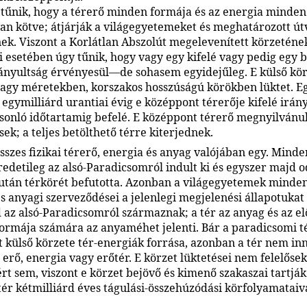
tűnik, hogy a térerő minden formája és az energia minden
an kötve; átjárják a világegyetemeket és meghatározott ú
nek. Viszont a Korlátlan Abszolút megelevenített körzeténe
i esetében úgy tűnik, hogy vagy egy kifelé vagy pedig egy b
ányultság érvényesül—de sohasem egyidejűleg. E külső kör
agy méretekben, korszakos hosszúságú körökben lüktet. Eg
egymilliárd urantiai évig e középpont térerője kifelé irány
sonló időtartamig befelé. E középpont térerő megnyilvánu
k; a teljes betölthető térre kiterjednek.
sszes fizikai térerő, energia és anyag valójában egy. Minde
edetileg az alsó-Paradicsomról indult ki és egyszer majd od
iután térkörét befutotta. Azonban a világegyetemek mind
és anyagi szerveződései a jelenlegi megjelenési állapotukat
az alsó-Paradicsomról származnak; a tér az anyag és az e
formája számára az anyaméhet jelenti. Bár a paradicsomi t
 külső körzete tér-energiák forrása, azonban a tér nem in
erő, energia vagy erőtér. E körzet lüktetései nem felelősek
rt sem, viszont e körzet bejövő és kimenő szakaszai tartják
tér kétmilliárd éves tágulási-összehúzódási körfolyamataiva