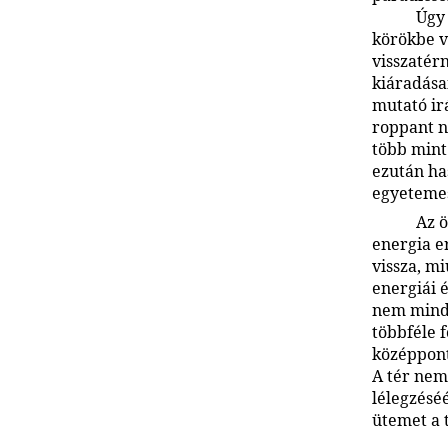
Úgy 
körökbe v
visszatér
kiáradása
mutató ir
roppant n
több mint 
ezután ha
egyetemese
Az ö
energia er
vissza, m
energiái 
nem mind 
többféle 
középpont
A tér nem 
lélegzéséé
ütemet a 