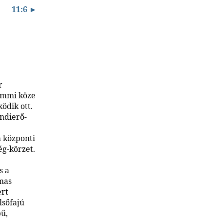
11:6 ►
r
semmi köze
ödik ott.
ndierő-
m központi
ég-körzet.
s a
lmas
ert
lsőfajú
pű,