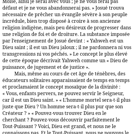
Moïse, ainsi je serai avec vous ; je ne vous ferai pas
défaut et je ne vous abandonnerai pas. » Josué trouva
nécessaire de prêcher un évangile sévère à son peuple
incrédule, bien trop disposé à croire à son ancienne
religion indigène, mais peu désireux de progresser dans
une religion de foi et de droiture. La substance imposée
par l’enseignement de Josué devint : « Yahweh est un
Dieu saint ; il est un Dieu jaloux ; il ne pardonnera ni vos
transgressions ni vos péchés. » Le concept le plus élevé
de cette époque décrivait Yahweh comme un « Dieu de
puissance, de jugement et de justice ».
Mais, même au cours de cet âge de ténèbres, des
96:6.4
éducateurs solitaires apparaissaient de temps en temps
et proclamaient le concept mosaïque de la divinité :
« Vous, enfants pervers, ne pouvez servir le Seigneur,
car il est un Dieu saint. » « L’homme mortel sera-t-il plus
juste que Dieu ? Un homme sera-t-il plus pur que son
Créateur ? » « Pouvez-vous trouver Dieu en le
cherchant ? Pouvez-vous découvrir parfaitement le
Tout-Puissant ? Voici, Dieu est grand, et nous ne le
connaissons pas. Et le Tout-Puissant, nous ne pouvons le