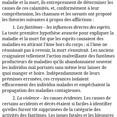
maladie et la mort, ils entreprennent de déterminer les
causes de ces calamités, et, conformément à leur
compréhension, les chamans et les savants ont proposé
les théories suivantes à propos des afflictions :
1.
Les fantômes – les influences directes des esprits.
90:3.4
La toute première hypothèse avancée pour expliquer la
maladie et la mort fut que les esprits causaient des
maladies en attirant l’âme hors du corps ; si l’âme ne
réussissait pas à revenir, la mort s’ensuivait. Les anciens
craignaient tellement l’action malveillante des fantômes
producteurs de maladies qu’ils abandonnaient souvent
les individus mal portants sans même leur laisser de
quoi manger et boire. Indépendamment de leurs
prémisses erronées, ces croyances isolaient
efficacement des individus malades et empêchaient la
propagation des maladies contagieuses.
2.
La violence – les causes évidentes.
Les causes de
90:3.5
certains accidents et décès étaient si faciles à identifier
qu’elles furent tôt supprimées de la catégorie des
activités des fantômes. Les issues fatales et les blessures