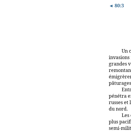
◄ 80:3
Un c
invasions 
grandes v
remontant
émigrèren
pâturages
Entr
pénétra e
russes et 
du nord.
Les 
plus pacif
semi-milit