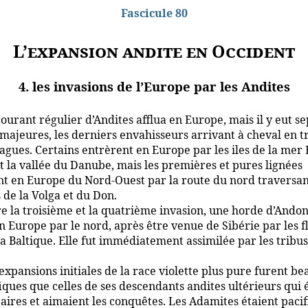
Fascicule 80
L’expansion andite en Occident
4. les invasions de l’Europe par les Andites
ourant régulier d’Andites afflua en Europe, mais il y eut se
majeures, les derniers envahisseurs arrivant à cheval en t
agues. Certains entrèrent en Europe par les iles de la mer 
 la vallée du Danube, mais les premières et pures lignées
t en Europe du Nord-Ouest par la route du nord traversan
 de la Volga et du Don.
e la troisième et la quatrième invasion, une horde d’Andon
n Europe par le nord, après être venue de Sibérie par les f
la Baltique. Elle fut immédiatement assimilée par les tribu
expansions initiales de la race violette plus pure furent b
iques que celles de ses descendants andites ultérieurs qui 
aires et aimaient les conquêtes. Les Adamites étaient pacif