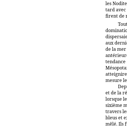
les Nodite
tard avec 
firent de 
Tout
dominatio
dispersai
aux derni
de la mer
antérieure
tendance 
Mésopotam
atteignir
mesure le
Depu
et de la r
lorsque le
sixième mi
travers l
bleus et 
mêlé. Ils 