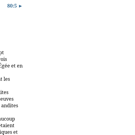
80:5 ►
pt
rois
Égée et en
t les
ites
leuves
s andites
eaucoup
étaient
iques et