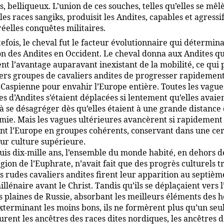
s, belliqueux. L’union de ces souches, telles qu’elles se mêl
les races sangiks, produisit les Andites, capables et agressif
réelles conquêtes militaires.
efois, le cheval fut le facteur évolutionnaire qui détermina
n des Andites en Occident. Le cheval donna aux Andites qu
ent l’avantage auparavant inexistant de la mobilité, ce qui
ers groupes de cavaliers andites de progresser rapidemen
 Caspienne pour envahir l’Europe entière. Toutes les vague
s d’Andites s’étaient déplacées si lentement qu’elles avaie
à se désagréger dès qu’elles étaient à une grande distance 
ie. Mais les vagues ultérieures avancèrent si rapidement 
ent l’Europe en groupes cohérents, conservant dans une ce
ur culture supérieure.
is dix-mille ans, l’ensemble du monde habité, en dehors d
égion de l’Euphrate, n’avait fait que des progrès culturels t
s rudes cavaliers andites firent leur apparition au septièm
llénaire avant le Christ. Tandis qu’ils se déplaçaient vers l
es plaines de Russie, absorbant les meilleurs éléments des
exterminant les moins bons, ils ne formèrent plus qu’un seu
furent les ancêtres des races dites nordiques, les ancêtres 