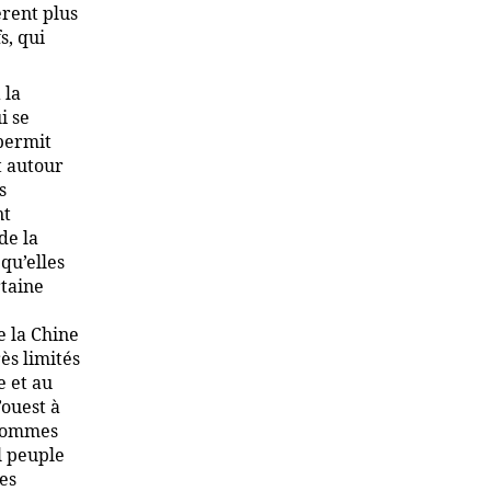
èrent plus
s, qui
 la
i se
 permit
t autour
s
nt
de la
qu’elles
rtaine
e la Chine
rès limités
e et au
’ouest à
 hommes
l peuple
des