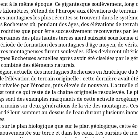
ent à la même époque. Ce gigantesque soulèvement, long 
e kilomètres, s’étend de l’Europe aux élévations de terrain
 Les montagnes les plus récentes se trouvent dans le systèm
 Rocheuses où, pendant des âges, des élévations de terrai
 produites que pour être successivement recouvertes par le
ertaines des plus hautes terres aient subsisté sous forme d’
période de formation des montagnes d’âge moyen, de vérit
rres montagneuses furent soulevées. Elles devinrent ultér
gnes Rocheuses actuelles après avoir été ciselées par le gé
e combiné des éléments naturels.
région actuelle des montagnes Rocheuses en Amérique du N
de l’élévation de terrain originelle ; cette dernière avait ét
 nivelée par l’érosion, puis élevée de nouveau. L’actuelle 
t tout ce qui reste de la chaine originelle resoulevée. Le pi
ngs sont des exemples marquants de cette activité orogéniq
 au moins sur deux générations de la vie des montagnes. Ces
ardé leur sommet au-dessus de l’eau durant plusieurs inon
es.
 sur le plan biologique que sur le plan géologique, cette èr
 mouvementée sur terre et dans les eaux. Les oursins de me