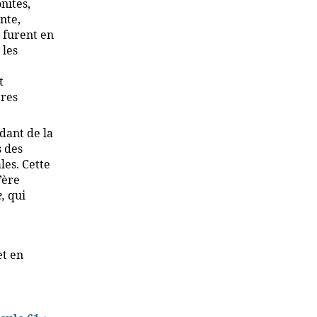
nites,
nte,
s furent en
 les
t
tres
dant de la
s des
les. Cette
’ère
,
qui
et en