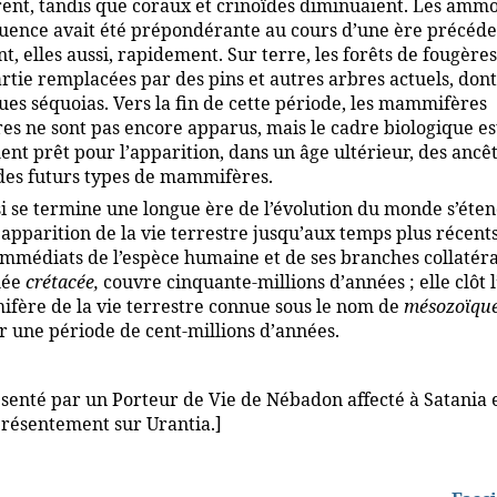
rent, tandis que coraux et crinoïdes diminuaient. Les ammo
fluence avait été prépondérante au cours d’une ère précéde
t, elles aussi, rapidement. Sur terre, les forêts de fougère
rtie remplacées par des pins et autres arbres actuels, dont
ues séquoias. Vers la fin de cette période, les mammifères
res ne sont pas encore apparus, mais le cadre biologique es
ent prêt pour l’apparition, dans un âge ultérieur, des ancê
 des futurs types de mammifères.
i se termine une longue ère de l’évolution du monde s’éten
apparition de la vie terrestre jusqu’aux temps plus récent
immédiats de l’espèce humaine et de ses branches collatéra
lée
crétacée,
couvre cinquante-millions d’années ; elle clôt l
ère de la vie terrestre connue sous le nom de
mésozoïque
ur une période de cent-millions d’années.
senté par un Porteur de Vie de Nébadon affecté à Satania 
présentement sur Urantia.]