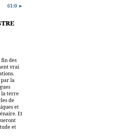
61:0 ►
stre
 fin des
ment vrai
ations.
 par la
ngues
 la terre
cles de
niques et
énaire. Et
tueront
itude et