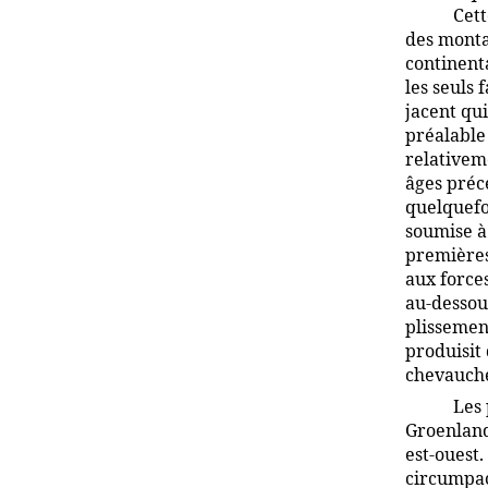
Cett
des monta
continenta
les seuls 
jacent qu
préalable 
relativeme
âges précé
quelquefoi
soumise à
premières 
aux forces
au-dessou
plissement
produisit
chevauche
Les 
Groenland
est-ouest
circumpac