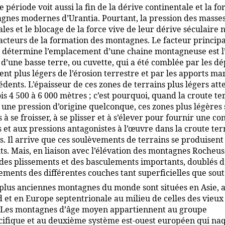
e période voit aussi la fin de la dérive continentale et la f
gnes modernes d’Urantia. Pourtant, la pression des masse
les et le blocage de la force vive de leur dérive séculaire 
facteurs de la formation des montagnes. Le facteur principa
i détermine l’emplacement d’une chaine montagneuse est l
d’une basse terre, ou cuvette, qui a été comblée par les dé
nt plus légers de l’érosion terrestre et par les apports ma
dents. L’épaisseur de ces zones de terrains plus légers att
s 4 500 à 6 000 mètres ; c’est pourquoi, quand la croute te
 une pression d’origine quelconque, ces zones plus légères 
à se froisser, à se plisser et à s’élever pour fournir une co
 et aux pressions antagonistes à l’œuvre dans la croute ter
s. Il arrive que ces soulèvements de terrains se produisent
s. Mais, en liaison avec l’élévation des montagnes Rocheuse
 des plissements et des basculements importants, doublés 
ments des différentes couches tant superficielles que sout
plus anciennes montagnes du monde sont situées en Asie, 
 et en Europe septentrionale au milieu de celles des vieux
. Les montagnes d’âge moyen appartiennent au groupe
ifique et au deuxième système est-ouest européen qui naq