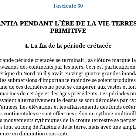
Fascicule 60
ntia pendant l’ère de la vie terre
primitive
4. La fin de la période crétacée
rande période crétacée se terminait ; sa clôture marque la
nvasions des continents par les mers. Ceci est particulière
érique du Nord où il y avait eu vingt-quatre grandes inond
des submersions d’importance moindre se soient produites
cune de ces dernières ne peut se comparer aux vastes et lo
 marines de cet âge et des âges précédents. Ces périodes où
 avaient alternativement le dessus se sont déroulées par cy
’années. Les élévations et les affaissements des fonds océa
s continentales se sont effectués selon un rythme multimill
 mouvements rythmiques de la croute terrestre se perpé
s tout au long de l’histoire de la terre, mais avec une ampl
ence en diminution constante.