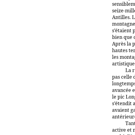
sensiblem
seize-mill
Antilles.
montagnes
s’étaient
bien que c
Après la 
hautes te
les monta
artistiqu
La 
pas celle 
longtemps
avancée es
le pic Lo
s’étendit
avaient g
antérieur
Tant
active et