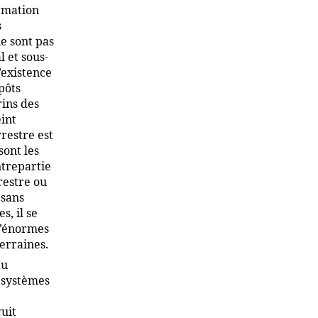
ormation
s
ne sont pas
l et sous-
’existence
pôts
rins des
eint
rrestre est
sont les
ntrepartie
restre ou
 sans
s, il se
d’énormes
erraines.
au
 systèmes
uit