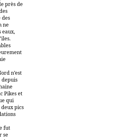
de près de
 des
e des
n ne
s eaux,
iles.
ables
ieurement
nie
ord n’est
é depuis
chaine
c Pikes et
ue qui
 deux pics
dations
e fut
r se