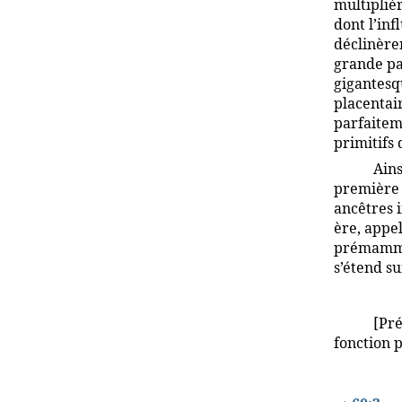
multipliè
dont l’in
déclinèren
grande pa
gigantesq
placentai
parfaitem
primitifs
Ains
première 
ancêtres 
ère, appe
prémammif
s’étend s
[Pré
fonction 