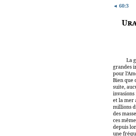
◄ 60:3
Ura
La g
grandes i
pour l’Am
Bien que 
suite, au
invasions
et la mer
millions d
des masse
ces mêmes
depuis lor
une fréqu