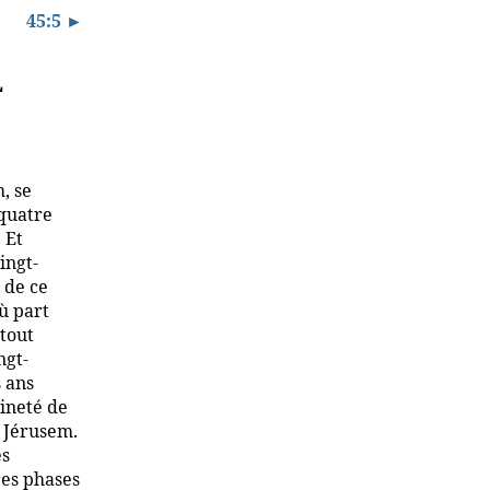
45:5 ►
l
, se
-quatre
 Et
ingt-
 de ce
ù part
 tout
ngt-
s ans
aineté de
r Jérusem.
es
res phases