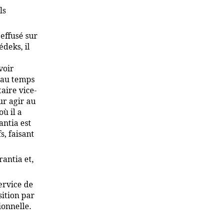
ls
 effusé sur
deks, il
voir
, au temps
aire vice-
ur agir au
ù il a
antia est
, faisant
antia et,
ervice de
sition par
ionnelle.