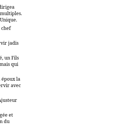
dirigea
 multiples.
 Unique.
 chef
vir jadis
, un Fils
 mais qui
n époux la
servir avec
Ajusteur
gée et
om du