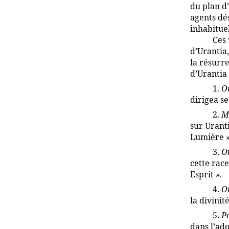
du plan d’
agents dé
inhabitue
Ces 
d’Urantia,
la résurre
d’Urantia
1.
O
dirigea s
2.
M
sur Urant
Lumière »
3.
O
cette rac
Esprit ».
4.
O
la divinit
5.
P
dans l’ad