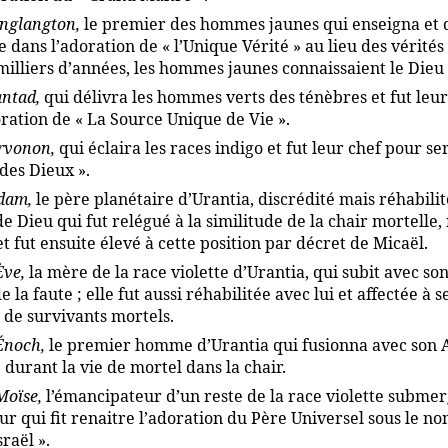
inglangton,
le premier des hommes jaunes qui enseigna et 
 dans l’adoration de « l’Unique Vérité » au lieu des vérités
 milliers d’années, les hommes jaunes connaissaient le Dieu
antad,
qui délivra les hommes verts des ténèbres et fut leur
oration de « La Source Unique de Vie ».
rvonon,
qui éclaira les races indigo et fut leur chef pour ser
des Dieux ».
dam,
le père planétaire d’Urantia, discrédité mais réhabilité
e Dieu qui fut relégué à la similitude de la chair mortelle,
t fut ensuite élevé à cette position par décret de Micaël.
Ève,
la mère de la race violette d’Urantia, qui subit avec so
e la faute ; elle fut aussi réhabilitée avec lui et affectée à 
 de survivants mortels.
Énoch,
le premier homme d’Urantia qui fusionna avec son 
durant la vie de mortel dans la chair.
Moïse,
l’émancipateur d’un reste de la race violette submer
eur qui fit renaitre l’adoration du Père Universel sous le n
sraël ».