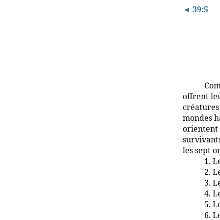
◄ 39:5
Comm
offrent le
créatures 
mondes ha
orientent
survivants
les sept o
1. L
2. L
3. L
4. L
5. L
6. L