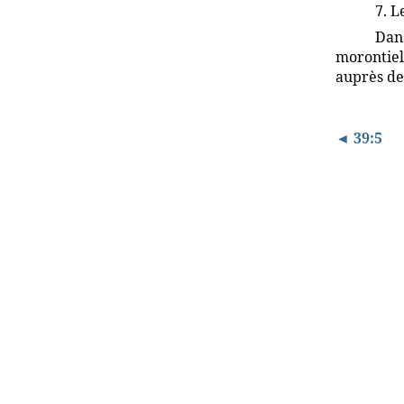
7. L
Dans
morontiel
auprès de
◄ 39:5