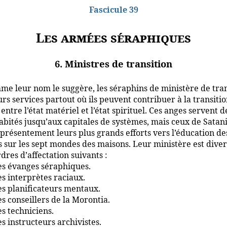
Fascicule 39
Les armées séraphiques
6. Ministres de transition
e leur nom le suggère, les séraphins de ministère de tran
urs services partout où ils peuvent contribuer à la transiti
entre l’état matériel et l’état spirituel. Ces anges servent d
bités jusqu’aux capitales de systèmes, mais ceux de Satan
 présentement leurs plus grands efforts vers l’éducation de
 sur les sept mondes des maisons. Leur ministère est diver
rdres d’affectation suivants :
es évanges séraphiques.
es interprètes raciaux.
es planificateurs mentaux.
es conseillers de la Morontia.
es techniciens.
es instructeurs archivistes.