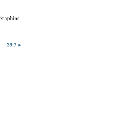
séraphins
39:7 ►