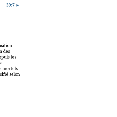
39:7 ►
sition
on des
epuis les
ia
s mortels
sifié selon