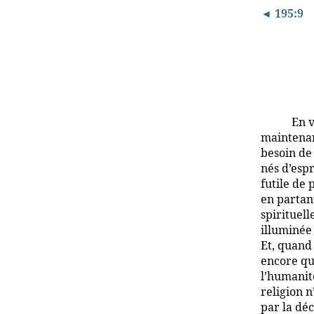
◄ 195:9
En v
maintenant
besoin de
nés d’espr
futile de 
en partant
spirituell
illuminée
Et, quand 
encore qu
l’humanit
religion n
par la dé