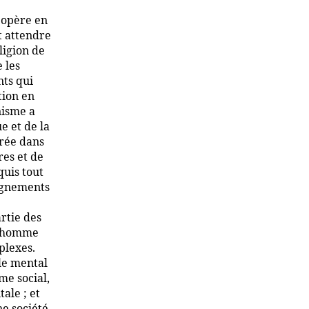
l opère en
t attendre
ligion de
 les
nts qui
tion en
nisme a
e et de la
trée dans
res et de
quis tout
eignements
rtie des
 l’homme
plexes.
le mental
me social,
tale ; et
ne société