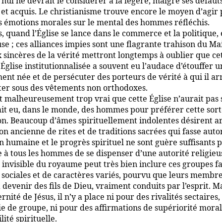
nul ne devrait le considérer à la légère, malgré ses défaut
 et acquis. Le christianisme trouve encore le moyen d’agir 
s émotions morales sur le mental des hommes réfléchis.
, quand l’Église se lance dans le commerce et la politique, 
se ; ces alliances impies sont une flagrante trahison du Mai
sincères de la vérité mettront longtemps à oublier que ce
Église institutionnalisée a souvent eu l’audace d’étouffer u
nt née et de persécuter des porteurs de vérité à qui il arr
ter sous des vêtements non orthodoxes.
st malheureusement trop vrai que cette Église n’aurait pas
vait eu, dans le monde, des hommes pour préférer cette sor
on. Beaucoup d’âmes spirituellement indolentes désirent
on ancienne de rites et de traditions sacrées qui fasse autor
n humaine et le progrès spirituel ne sont guère suffisants 
 à tous les hommes de se dispenser d’une autorité religieus
é invisible du royaume peut très bien inclure ces groupes f
s sociales et de caractères variés, pourvu que leurs membre
 devenir des fils de Dieu, vraiment conduits par l’esprit. M
ernité de Jésus, il n’y a place ni pour des rivalités sectaires,
ie de groupe, ni pour des affirmations de supériorité moral
ilité spirituelle.