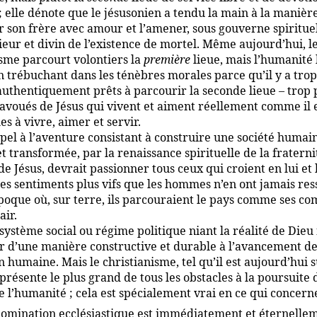
 ; elle dénote que le jésusonien a tendu la main à la manièr
r son frère avec amour et l’amener, sous gouverne spirituel
ieur et divin de l’existence de mortel. Même aujourd’hui, l
isme parcourt volontiers la
première
lieue, mais l’humanité 
 trébuchant dans les ténèbres morales parce qu’il y a tro
 authentiquement prêts à parcourir la seconde lieue – trop
 avoués de Jésus qui vivent et aiment réellement comme il 
les à vivre, aimer et servir.
pel à l’aventure consistant à construire une société humai
t transformée, par la renaissance spirituelle de la fraterni
 Jésus, devrait passionner tous ceux qui croient en lui et 
des sentiments plus vifs que les hommes n’en ont jamais res
époque où, sur terre, ils parcouraient le pays comme ses c
air.
système social ou régime politique niant la réalité de Dieu
r d’une manière constructive et durable à l’avancement de
on humaine. Mais le christianisme, tel qu’il est aujourd’hui 
, présente le plus grand de tous les obstacles à la poursuite 
 l’humanité ; cela est spécialement vrai en ce qui concerne
domination ecclésiastique est immédiatement et éternelle