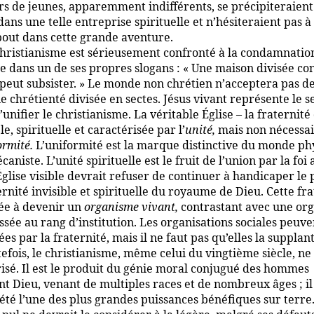
ers de jeunes, apparemment indifférents, se précipiteraien
dans une telle entreprise spirituelle et n’hésiteraient pas à 
bout dans cette grande aventure.
hristianisme est sérieusement confronté à la condamnatio
e dans un de ses propres slogans : « Une maison divisée con
eut subsister. » Le monde non chrétien n’acceptera pas de
 chrétienté divisée en sectes. Jésus vivant représente le s
’unifier le christianisme. La véritable Église – la fraternité
ble, spirituelle et caractérisée par l’
unité,
mais non nécessa
ormité.
L’uniformité est la marque distinctive du monde ph
aniste. L’unité spirituelle est le fruit de l’union par la foi
Église visible devrait refuser de continuer à handicaper le
ernité invisible et spirituelle du royaume de Dieu. Cette fr
née à devenir un
organisme vivant,
contrastant avec une org
ssée au rang d’institution. Les organisations sociales peuve
sées par la fraternité, mais il ne faut pas qu’elles la supplan
efois, le christianisme, même celui du vingtième siècle, ne 
isé. Il est le produit du génie moral conjugué des hommes
nt Dieu, venant de multiples races et de nombreux âges ; il
été l’une des plus grandes puissances bénéfiques sur terre.