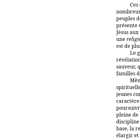
Ces 
nombreux 
peuples de
présente 
Jésus aux
une
religi
est de pl
Le g
révélatio
sauveur, 
familles d
Même
spirituell
jeunes co
caractère.
poursuivr
pleine de 
discipline
base, la r
élargir et