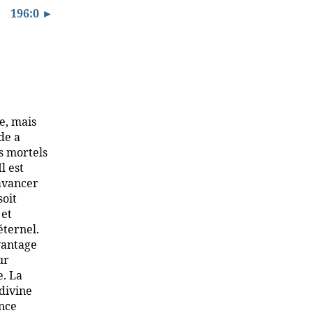
196:0 ►
e, mais
de a
s mortels
l est
 avancer
soit
 et
éternel.
avantage
ur
e. La
 divine
ence