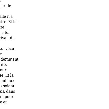
s
par de
elle n’a
tre. Et les
tte
ne foi
ivait de
 survécu
te
 ardemment
ité.
pour
e. Et la
amiliaux
s soient
ais, dans
 ni pour
e et