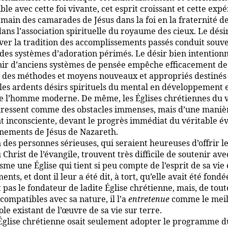
le avec cette foi vivante, cet esprit croissant et cette exp
main des camarades de Jésus dans la foi en la fraternité d
ns l’association spirituelle du royaume des cieux. Le dési
ver la tradition des accomplissements passés conduit souve
des systèmes d’adoration périmés. Le désir bien intention
nir d’anciens systèmes de pensée empêche efficacement de
 des méthodes et moyens nouveaux et appropriés destinés
e les ardents désirs spirituels du mental en développement 
e l’homme moderne. De même, les Églises chrétiennes du 
 dressent comme des obstacles immenses, mais d’une maniè
t inconsciente, devant le progrès immédiat du véritable év
gnements de Jésus de Nazareth.
 des personnes sérieuses, qui seraient heureuses d’offrir l
u Christ de l’évangile, trouvent très difficile de soutenir ave
me une Église qui tient si peu compte de l’esprit de sa vie 
nts, et dont il leur a été dit, à tort, qu’elle avait été fondé
t pas le fondateur de ladite Église chrétienne, mais, de tout
compatibles avec sa nature, il l’a
entretenue
comme le meil
le existant de l’œuvre de sa vie sur terre.
’Église chrétienne osait seulement adopter le programme d