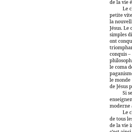
de la vie 
Le c
petite vit
la nouvell
Jésus. Le 
simples d
ont conqui
triomphan
conquis – 
philosoph
le coma d
paganisme
le monde 
de Jésus 
Si s
enseignem
moderne à
Le c
de tous le
de la vie 
c’est ain