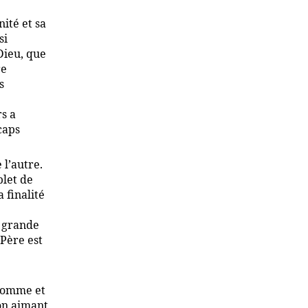
nité et sa
si
Dieu, que
re
s
s a
caps
 l’autre.
plet de
 finalité
s grande
 Père est
’homme et
ion aimant