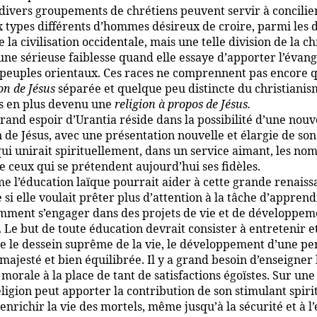
divers groupements de chrétiens peuvent servir à concilie
types différents d’hommes désireux de croire, parmi les 
 la civilisation occidentale, mais une telle division de la c
une sérieuse faiblesse quand elle essaye d’apporter l’évang
 peuples orientaux. Ces races ne comprennent pas encore qu
on de Jésus
séparée et quelque peu distincte du christianis
us en plus devenu une
religion à propos de Jésus.
rand espoir d’Urantia réside dans la possibilité d’une nouv
n de Jésus, avec une présentation nouvelle et élargie de so
qui unirait spirituellement, dans un service aimant, les no
e ceux qui se prétendent aujourd’hui ses fidèles.
 l’éducation laïque pourrait aider à cette grande renaiss
e si elle voulait prêter plus d’attention à la tâche d’appren
mment s’engager dans des projets de vie et de développem
 Le but de toute éducation devrait consister à entretenir e
e le dessein suprême de la vie, le développement d’une pe
majesté et bien équilibrée. Il y a grand besoin d’enseigner 
 morale à la place de tant de satisfactions égoïstes. Sur une 
eligion peut apporter la contribution de son stimulant spiri
 enrichir la vie des mortels, même jusqu’à la sécurité et à l