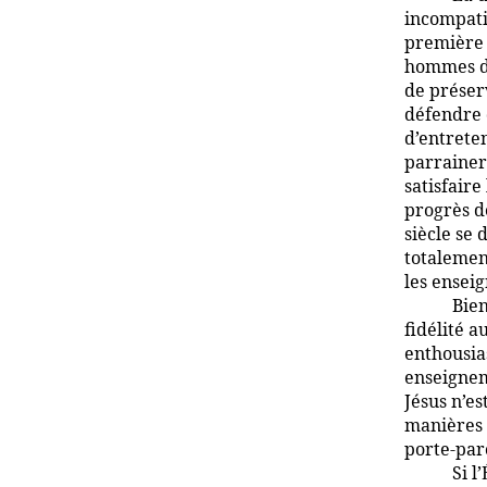
incompatib
première 
hommes da
de préser
défendre 
d’entrete
parrainer
satisfair
progrès d
siècle se
totalemen
les ensei
Bien
fidélité a
enthousias
enseigneme
Jésus n’es
manières 
porte-paro
Si l