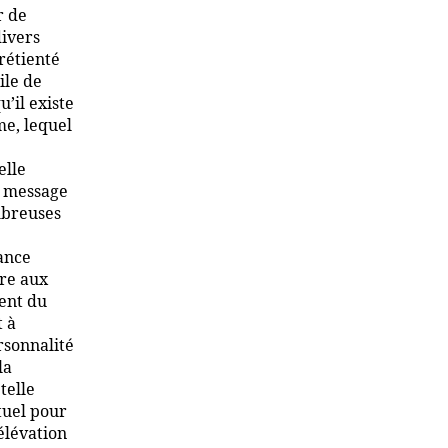
r de
divers
hrétienté
ile de
’il existe
me, lequel
elle
n message
mbreuses
ance
dre aux
ent du
t à
rsonnalité
la
telle
tuel pour
’élévation