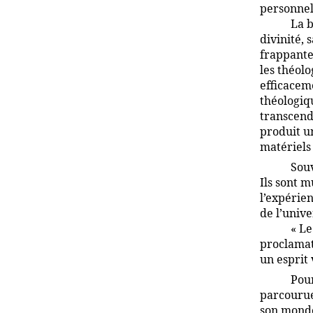
personnel
La b
divinité, 
frappante 
les théolo
efficacem
théologiqu
transcend
produit u
matériels
Souv
Ils sont 
l’expérien
de l’unive
« Le
proclamati
un esprit 
Pour
parcourue
son monde