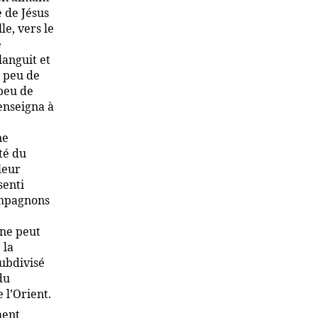
e de Jésus
le, vers le
e
languit et
p peu de
 peu de
enseigna à
ne
té du
leur
senti
ompagnons
 ne peut
 la
subdivisé
du
 l’Orient.
ment