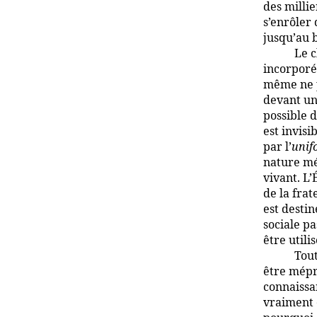
des milli
s’enrôler 
jusqu’au 
Le c
incorporé
même ne p
devant une
possible d
est invisi
par l’
unif
nature méc
vivant. L’
de la frat
est desti
sociale pa
être utili
Tout
être mépr
connaissa
vraiment 