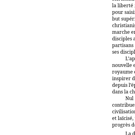
la liberté
pour saisi
but supér
christian
marche en
disciples
partisans
ses discip
L’ap
nouvelle e
royaume de
inspirer 
depuis l’
dans la ch
Nul 
contribue
civilisati
et laïcisé
progrès de
La 