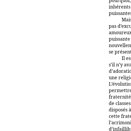
pourquoi, 
inhérents
puissante
Mais
pas d’excu
amoureux 
puissante 
nouvelleme
se présen
Il e
s’il n’y a
d’adorati
une religi
L’évolutio
permettre
fraternit
de classe
disposés à
cette frat
l’acrimon
d’infaillib