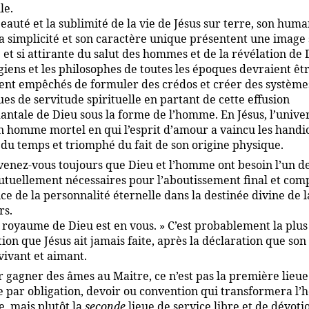
le.
eauté et la sublimité de la vie de Jésus sur terre, son huma
sa simplicité et son caractère unique présentent une image 
et si attirante du salut des hommes et de la révélation de 
giens et les philosophes de toutes les époques devraient êt
ent empêchés de formuler des crédos et créer des système
es de servitude spirituelle en partant de cette effusion
antale de Dieu sous la forme de l’homme. En Jésus, l’univer
n homme mortel en qui l’esprit d’amour a vaincu les handi
 du temps et triomphé du fait de son origine physique.
enez-vous toujours que Dieu et l’homme ont besoin l’un de
mutuellement nécessaires pour l’aboutissement final et com
ce de la personnalité éternelle dans la destinée divine de la
rs.
 royaume de Dieu est en vous. » C’est probablement la plu
on que Jésus ait jamais faite, après la déclaration que son
vivant et aimant.
 gagner des âmes au Maitre, ce n’est pas la première lieue
 par obligation, devoir ou convention qui transformera l
, mais plutôt la
seconde
lieue de service libre et de dévot