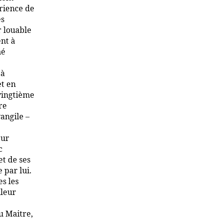
érience de
es
r louable
nt à
né
 à
et en
vingtième
re
angile –
eur
c
et de ses
e par lui.
es les
leur
u Maitre,