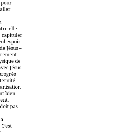
t pour
aller
n
tre elle-
 capituler
eul espoir
 de Jésus –
irement
ysique de
 avec Jésus
 progrès
aternité
anisation
nt bien
tent.
doit pas
 a
 C’est