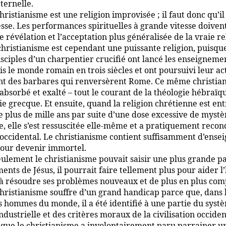
éternelle.
hristianisme est une religion improvisée ; il faut donc qu’i
esse. Les performances spirituelles à grande vitesse doiven
e révélation et l’acceptation plus généralisée de la vraie re
christianisme est cependant une puissante religion, puisque
isciples d’un charpentier crucifié ont lancé les enseigneme
s le monde romain en trois siècles et ont poursuivi leur ac
t des barbares qui renversèrent Rome. Ce même christia
absorbé et exalté – tout le courant de la théologie hébraïqu
ie grecque. Et ensuite, quand la religion chrétienne est en
e plus de mille ans par suite d’une dose excessive de mystè
, elle s’est ressuscitée elle-même et a pratiquement recon
occidental. Le christianisme contient suffisamment d’ens
pour devenir immortel.
eulement le christianisme pouvait saisir une plus grande pa
ents de Jésus, il pourrait faire tellement plus pour aider
 résoudre ses problèmes nouveaux et de plus en plus com
hristianisme souffre d’un grand handicap parce que, dans 
s hommes du monde, il a été identifié à une partie du systè
industrielle et des critères moraux de la civilisation occiden
si que le christianisme a involontairement paru parrainer u