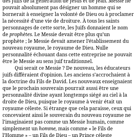
des Juifs de la génération de Jésus et de Jean.
Messie
ne
pouvait absolument pas désigner un homme qui se
bornerait à enseigner la volonté de Dieu ou à proclamer
la nécessité d’une vie de droiture. À tous les saints
personnages de cette sorte, les Juifs donnaient le nom
de
prophètes.
Le Messie devait être plus qu’un
prophète ; le Messie devait amener l’établissement du
nouveau royaume, le royaume de Dieu. Nulle
personnalité échouant dans cette entreprise ne pouvait
être le Messie au sens juif traditionnel.
Qui serait ce Messie ? De nouveau, les éducateurs
135:5.7
juifs différaient d’opinion. Les anciens s’accrochaient à
la doctrine du Fils de David. Les nouveaux enseignaient
que le prochain souverain pourrait aussi être une
personnalité divine ayant longtemps siégé au ciel à la
droite de Dieu, puisque le royaume à venir était un
royaume céleste. Si étrange que cela paraisse, ceux qui
concevaient ainsi le souverain du nouveau royaume ne
l’imaginaient pas comme un Messie humain, comme
simplement un
homme,
mais comme « le Fils de
l’Homme » – un Fils de Dieu – un Prince céleste