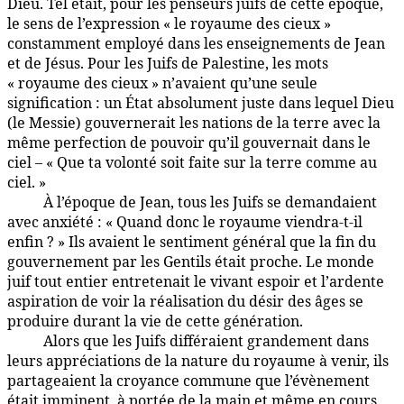
Dieu. Tel était, pour les penseurs juifs de cette époque,
le sens de l’expression « le royaume des cieux »
constamment employé dans les enseignements de Jean
et de Jésus. Pour les Juifs de Palestine, les mots
« royaume des cieux » n’avaient qu’une seule
signification : un État absolument juste dans lequel Dieu
(le Messie) gouvernerait les nations de la terre avec la
même perfection de pouvoir qu’il gouvernait dans le
ciel – « Que ta volonté soit faite sur la terre comme au
ciel. »
À l’époque de Jean, tous les Juifs se demandaient
135:5.3
avec anxiété : « Quand donc le royaume viendra-t-il
enfin ? » Ils avaient le sentiment général que la fin du
gouvernement par les Gentils était proche. Le monde
juif tout entier entretenait le vivant espoir et l’ardente
aspiration de voir la réalisation du désir des âges se
produire durant la vie de cette génération.
Alors que les Juifs différaient grandement dans
135:5.4
leurs appréciations de la nature du royaume à venir, ils
partageaient la croyance commune que l’évènement
était imminent, à portée de la main et même en cours.