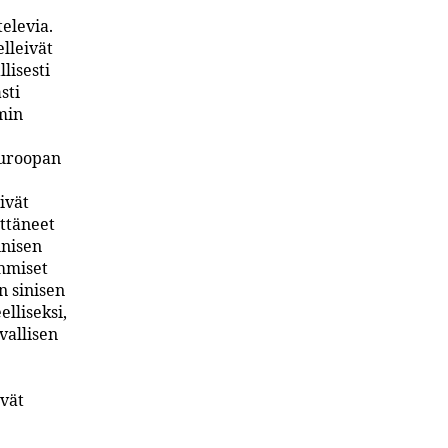
elevia.
elleivät
lisesti
sti
smin
Euroopan
ivät
ättäneet
inisen
ihmiset
n sinisen
elliseksi,
vallisen
vät