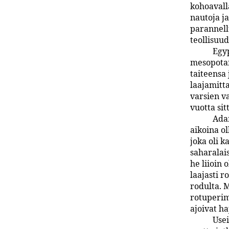
kohoavall
nautoja j
parannell
teollisuu
Egy
mesopotam
taiteensa
laajamitt
varsien va
vuotta sit
Adam
aikoina o
joka oli k
saharalai
he liioin 
laajasti r
rodulta. 
rotuperim
ajoivat h
Usei