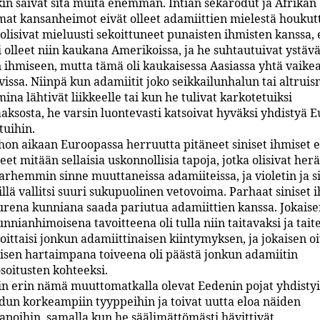
kin saivat sitä muita enemmän. Intian sekarodut ja Afrikan
 kansanheimot eivät olleet adamiittien mielestä houkutt
olisivat mieluusti sekoittuneet punaisten ihmisten kanssa, 
 olleet niin kaukana Amerikoissa, ja he suhtautuivat ystäväl
n ihmiseen, mutta tämä oli kaukaisessa Aasiassa yhtä vaikea
vissa. Niinpä kun adamiitit joko seikkailunhalun tai altrui
na lähtivät liikkeelle tai kun he tulivat karkotetuiksi
aaksosta, he varsin luontevasti katsoivat hyväksi yhdistyä 
otuihin.
on aikaan Euroopassa herruutta pitäneet siniset ihmiset e
et mitään sellaisia uskonnollisia tapoja, jotka olisivat her
varhemmin sinne muuttaneissa adamiiteissa, ja violetin ja s
llä vallitsi suuri sukupuolinen vetovoima. Parhaat siniset 
uurena kunniana saada pariutua adamiittien kanssa. Jokaise
nianhimoisena tavoitteena oli tulla niin taitavaksi ja taite
oittaisi jonkun adamiittinaisen kiintymyksen, ja jokaisen oi
aisen hartaimpana toiveena oli päästä jonkun adamiitin
oitusten kohteeksi.
n erin nämä muuttomatkalla olevat Eedenin pojat yhdistyi
odun korkeampiin tyyppeihin ja toivat uutta eloa näiden
tapoihin, samalla kun he säälimättömästi hävittivät