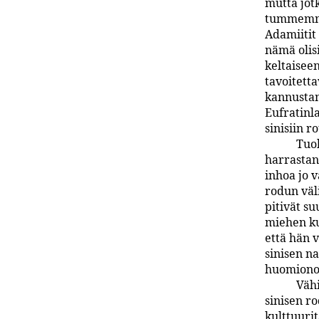
mutta jot
tummemmat
Adamiitit 
nämä olisi
keltaisee
tavoitetta
kannustami
Eufratinl
sinisiin r
Tuoh
harrastane
inhoa jo 
rodun väli
pitivät s
miehen kun
että hän v
sinisen n
huomionos
Vähi
sinisen r
kulttuuri