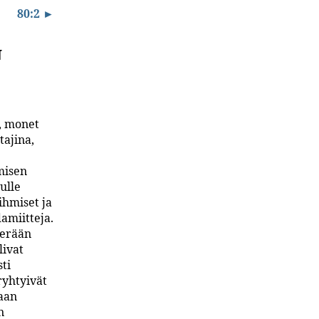
80:2 ►
n
a, monet
tajina,
misen
ulle
 ihmiset ja
damiitteja.
 erään
livat
ti
ryhtyivät
maan
n