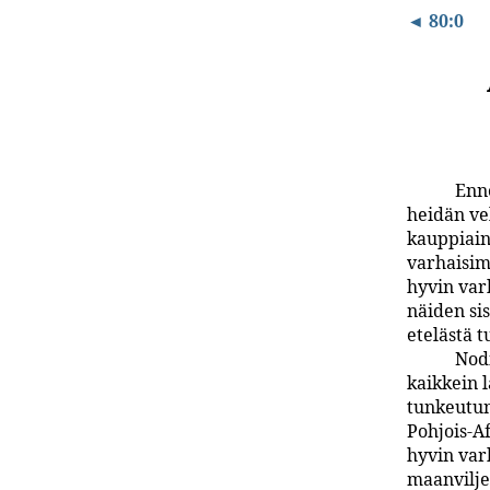
◄ 80:0
Enne
heidän vel
kauppiain
varhaisim
hyvin var
näiden sis
etelästä t
Nodi
kaikkein l
tunkeutun
Pohjois-Af
hyvin var
maanviljel