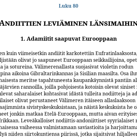
Luku 80
Andiittien leviäminen länsimaihi
1. Adamiitit saapuvat Eurooppaan
n kuin viimeisetkin andiitit karkotettiin Eufratinlaaksost
jistään olivat jo saapuneet Eurooppaan seikkailijoina, opet
a ja sotureina. Välimerenallasta suojasivat violetin rodun
pina aikoina Gibraltarinkannas ja Sisilian maasilta. Osa ih
haisesta meritse tapahtuneesta kaupankäynnistä pantiin al
äjärvien rannoilla, joilla pohjoisesta kotoisin olevat siniset
ulevat saharalaiset kohtasivat idästä tulleita nodiitteja ja a
laiset olivat perustaneet Välimeren itäiseen allaslaaksoon
aajimmista sivistyskeskuksistaan, ja näistä keskuksista he o
eet jonkin matkaa Etelä-Eurooppaan, mutta aivan erityises
rikkaan. Leveäkalloiset nodiittis-andoniittiset syyrialaiset 
haisessa vaiheessa valmistamaan saviastioita ja harjoitta
yä niiden siirtokuntiensa piirissä, jotka sijaitsivat hiljallee