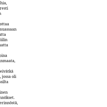
hia,
resti
n
ottaa
t muassaan
utta
ilin
hatta
pina
dunmaata,
 eivätkä
jossa oli
silta
inen
nnökset.
erinnöstä,