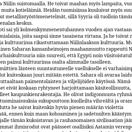
a Niilin suistomaalla. He toivat maahan myös lampaita, vuo
a muita kotieläimiä. Heidän tuomisiinsa kuuluivat myös suu
ut metallintyöstömenetelmät, sillä Syyria oli tuolloin tämä
denalan keskus.
pti sai yli kolmenkymmenentuhannen vuoden ajan vastaan
ialaisia, joita saapui sinne tasaisena virtana. Ja he toiva
 ja kulttuurinsa rikastuttamaan Niilinlaakson kulttuuria. M
ainen Saharan kansanheimojen maahanmuutto rappeutti Ni
rhaiskulttuuria niin suuresti, että Egypti noin viisitoistatu
ten painui kulttuurinsa osalta alimmalle tasolleen.
iittien länteen suuntautuneelle vaellukselle ei varhaisim
llut kuitenkaan juuri mitään estettä. Sahara oli avaraa lai
auttaaltaan paimentolaisten ja viljelijöiden käytössä. Nämä
set eivät koskaan ryhtyneet harjoittamaan käsiteollisuutta,
olleet kaupunkienrakentajia. He olivat indigonmusta ryhmä, 
otuominaisuuksia sukupuuttoon kuolleilta vihreältä ja orans
Mutta he saivat kuitenkin hyvin pienen määrän violettia
ää, ennen kuin maan kohoaminen ja sadetuulten kääntym
ajalle tämän kukoistavan ja rauhanomaisen sivilisaation jää
mmat ihmisrodut ovat päässeet osallisiksi Aatamin verenp