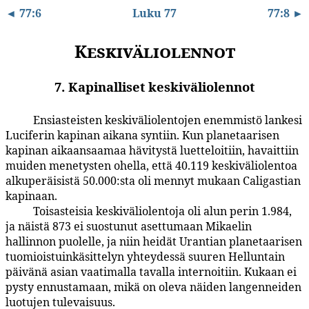
◄ 77:6
Luku 77
77:8 ►
Keskiväliolennot
7. Kapinalliset keskiväliolennot
Ensiasteisten keskiväliolentojen enemmistö lankesi
77:7.1
Luciferin kapinan aikana syntiin. Kun planetaarisen
kapinan aikaansaamaa hävitystä luetteloitiin, havaittiin
muiden menetysten ohella, että 40.119 keskiväliolentoa
alkuperäisistä 50.000:sta oli mennyt mukaan Caligastian
kapinaan.
Toisasteisia keskiväliolentoja oli alun perin 1.984,
77:7.2
ja näistä 873 ei suostunut asettumaan Mikaelin
hallinnon puolelle, ja niin heidät Urantian planetaarisen
tuomioistuinkäsittelyn yhteydessä suuren Helluntain
päivänä asian vaatimalla tavalla internoitiin. Kukaan ei
pysty ennustamaan, mikä on oleva näiden langenneiden
luotujen tulevaisuus.