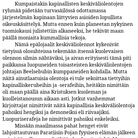
Kumpaistakin kapinallisten keskiväliolentojen
77:7.3
ryhmää pidetään turvasäilössä odottamassa
järjestelmän kapinaan liittyvien asioiden lopullista
oikeuskäsittelyä. Mutta ennen kuin planeetan nykyinen
tuomiokausi julistettiin alkaneeksi, he tekivät maan
päällä moniaita kummallisia tekoja.
Nämä epälojaalit keskiväliolennot kykenivät
77:7.4
tietyissä olosuhteissa tekemään itsensä kuolevaisen
olennon silmin nähtäviksi, ja aivan erityisesti tämä piti
paikkansa luopuneiden toisasteisten keskiväliolentojen
johtajan Beelsebubin kumppaneiden kohdalla. Mutta
näitä ainutlaatuisia olentoja ei tule sekoittaa tiettyihin
kapinalliskerubeihin ja -serafeihin, heitäkin nimittäin
oli maan päällä aina Kristuksen kuoleman ja
kuolleistanousun aikaan asti. Jotkut vanhemmat
kirjoittajat nimittivät näitä kapinallisia keskiväliolentoja
pahoiksi hengiksi ja demoneiksi eli riivaajiksi.
Luopuriserafeja he nimittivät pahoiksi enkeleiksi.
Missään maailmassa pahat henget eivät
77:7.5
lahjoittautuvan Paratiisin-Pojan fyysisen elämän jälkeen