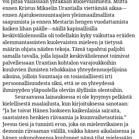
voi pitää vallassaan yhtäkään kuolevaismieltä. Mutta
ennen Kristus Mikaelin Urantialla viettämää aikaa—
ennen Ajatuksensuuntaajien yleismaailmallista
saapumista ja ennen Mestarin hengen vuodattamista
kaiken lihan päälle—näillä kapinallisilla
keskiväliolennoilla oli todellakin kyky vaikuttaa eräiden
alemmantasoisten kuolevaisten mieleen ja tietyssä
määrin ohjata näiden tekoja. Tämä tapahtui paljolti
samalla tavalla, jolla lojaalit keskiväliolennot toimivat
palvellessaan Urantian kohtalon varajoukkoihin
kuuluvien ihmisten tehokkaina yhteydensuojelijoina
aikoina, jolloin Suuntaaja on tosiasiallisesti irti
persoonallisuudesta siksi, että se on yhteydessä
ihmisyyden yläpuolella oleviin älyllisiin olentoihin.
Seuraavassa lainauksessa ei ole kysymys pelkästä
77:7.6
kielellisestä maalailusta, kun kirjoituksessa sanotaan:
”Ja he toivat Hänen luokseen kaikenlaisia sairaita,
saastaisten henkien riivaamia ja kuunvaihetautisia.”
Jeesus tiesi ja tunnisti eron, joka on mielenvikaisen ja
demonin riivaaman välillä, vaikka hänen aikalaisensa ja
hänen sukupolveensa kuuluneet nämä tilat mielessään