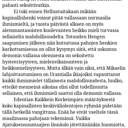
pahasti sekoittivatkin.
Ei toki ennen Helluntaitakaan mikään
77:7.7
kapinallishenki voinut pitää vallassaan normaalia
ihmismieltä, ja tuosta päivästä alkaen on myös
alemmantasoisten kuolevaisten heikko mieli turvassa
sellaiselta mahdollisuudelta. Totuuden Hengen
saapumisen jälkeen niin kutsutussa pahojen henkien
karkottamisessa on ollut kysymys siitä, että uskomus
demonin vallassa olemisesta on sekoitettu
hysteerisyyteen, mielenvikaisuuteen ja
heikkomielisyyteen. Mutta älkää vain siksi, että Mikaelin
lahjoittautuminen on Urantialla ikiajoiksi vapauttanut
kaikki ihmismielet tällaisesta mahdollisuudesta, luulko,
etteikö menneinä aikoina olisi ollut todellisuutta
sellainen, että ihmismieli saattoi olla demonin vallassa.
Edentian Kaikkein Korkeimpien määräyksestä
77:7.8
koko kapinallisten keskiväliolentojen ryhmää pidetään
tällä hetkellä vangittuna. Enää he eivät vaeltele tässä
maailmassa pahojaan tekemässä. Vaikka
Ajatuksensuuntaajien läsnäolo jätettäisiinkin huomiotta,