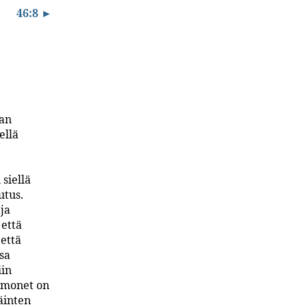
46:8 ►
an
ellä
siellä
utus.
ja
 että
 että
sa
iin
a monet on
äinten