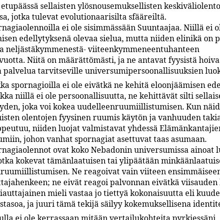
 etupäässä sellaisten ylösnousemuksellisten keskiväliolent
a, jotka tulevat evolutionaarisilta sfääreiltä.
nagiaolennoilla ei ole sisimmässään Suuntaajaa. Niillä ei o
isen edellytyksenä olevaa sielua, mutta niiden elinikä on p
opa neljästäkymmenestä- viiteenkymmeneentuhanteen
uotta. Niitä on määrättömästi, ja ne antavat fyysistä hoiva
a palvelua tarvitseville universumipersoonallisuuksien luok
ka spornagioilla ei ole eivätkä ne kehitä eloonjäämisen ed
ikka niillä ei ole persoonallisuutta, ne kehittävät silti sellai
syyden, joka voi kokea uudelleenruumiillistumisen. Kun näi
uisten olentojen fyysinen ruumis käytön ja vanhuuden taki
peutuu, niiden luojat valmistavat yhdessä Elämänkantajie
miin, johon vanhat spornagiat asettuvat taas asumaan.
rnagiaolennot ovat koko Nebadonin universumissa ainoat 
jotka kokevat tämänlaatuisen tai ylipäätään minkäänlaatui
ruumiillistumisen. Ne reagoivat vain viiteen ensimmäisee
tajahenkeen; ne eivät reagoi palvonnan eivätkä viisauden
iauttajainen mieli vastaa jo tiettyä kokonaisuutta eli kuude
stasoa, ja juuri tämä tekijä säilyy kokemuksellisena identit
lla ei ole kerrassaan mitään vertailukohteita pyrkiessäni