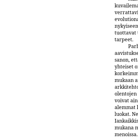
kuvailemaa
verrattavi
evolutiona
nykyiseen
tuottavat
tarpeet.
Parh
aavistuks
sanon, ett
yhteiset o
korkeimma
mukaan ar
arkkitehto
olentojen 
voivat ai
alemmat l
luokat. N
Iankaikki
mukana ma
menoissa.