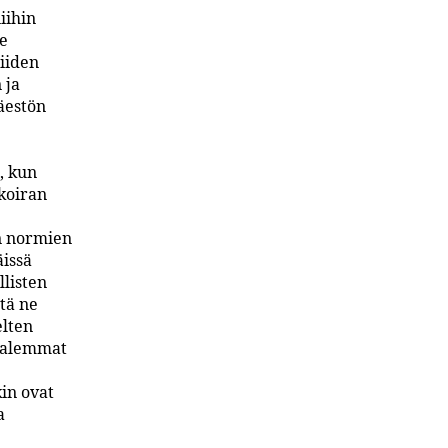
iihin
le
niiden
 ja
äestön
, kun
 koiran
n normien
äissä
llisten
ttä ne
elten
n alemmat
kin ovat
a