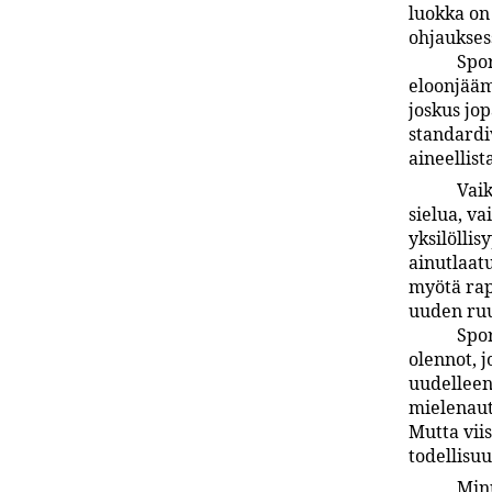
luokka on
ohjauksess
Spor
eloonjääm
joskus j
standardiv
aineellist
Vaik
sielua, va
yksilölli
ainutlaat
myötä rap
uuden ruu
Spo
olennot, 
uudelleen
mielenaut
Mutta viis
todellisuu
Minu