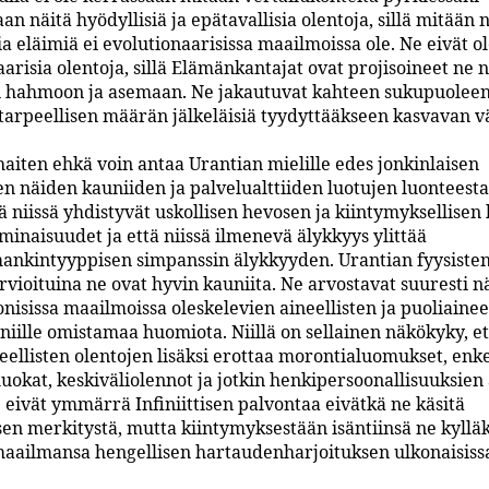
n näitä hyödyllisiä ja epätavallisia olentoja, sillä mitään n
a eläimiä ei evolutionaarisissa maailmoissa ole. Ne eivät o
arisia olentoja, sillä Elämänkantajat ovat projisoineet ne 
 hahmoon ja asemaan. Ne jakautuvat kahteen sukupuoleen
 tarpeellisen määrän jälkeläisiä tyydyttääkseen kasvavan v
aiten ehkä voin antaa Urantian mielille edes jonkinlaisen
en näiden kauniiden ja palvelualttiiden luotujen luonteesta
ä niissä yhdistyvät uskollisen hevosen ja kiintymyksellisen
minaisuudet ja että niissä ilmenevä älykkyys ylittää
nkintyyppisen simpanssin älykkyyden. Urantian fyysiste
vioituina ne ovat hyvin kauniita. Ne arvostavat suuresti n
nisissa maailmoissa oleskelevien aineellisten ja puoliainee
niille omistamaa huomiota. Niillä on sellainen näkökyky, e
neellisten olentojen lisäksi erottaa morontialuomukset, enk
uokat, keskiväliolennot ja jotkin henkipersoonallisuuksie
e eivät ymmärrä Infiniittisen palvontaa eivätkä ne käsitä
sen merkitystä, mutta kiintymyksestään isäntiinsä ne kyllä
ailmansa hengellisen hartaudenharjoituksen ulkonaisiss