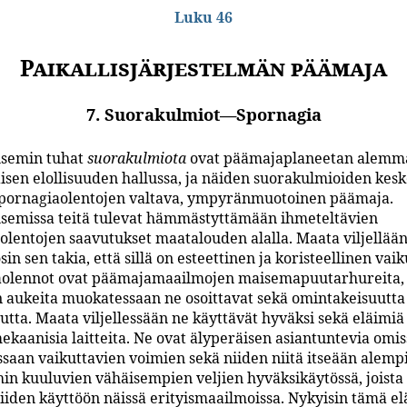
Luku 46
Paikallisjärjestelmän päämaja
7. Suorakulmiot—Spornagia
usemin tuhat
suorakulmiota
ovat päämajaplaneetan alemm
isen elollisuuden hallussa, ja näiden suorakulmioiden kesk
 spornagiaolentojen valtava, ympyränmuotoinen päämaja.
usemissa teitä tulevat hämmästyttämään ihmeteltävien
olentojen saavutukset maatalouden alalla. Maata viljellään 
sin sen takia, että sillä on esteettinen ja koristeellinen vaik
olennot ovat päämajamaailmojen maisemapuutarhureita, 
 aukeita muokatessaan ne osoittavat sekä omintakeisuutta
uutta. Maata viljellessään ne käyttävät hyväksi sekä eläimiä
ekaanisia laitteita. Ne ovat älyperäisen asiantuntevia omis
saan vaikuttavien voimien sekä niiden niitä itseään alemp
ihin kuuluvien vähäisempien veljien hyväksikäytössä, joist
niiden käyttöön näissä erityismaailmoissa. Nykyisin tämä el