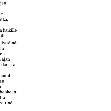
ojen
le
itkä,
a kaikille
ille.
ellyttämää
sen
den
a ajan
n kanssa
luodut
sen
n
 henkeen.
tta
eettinä.