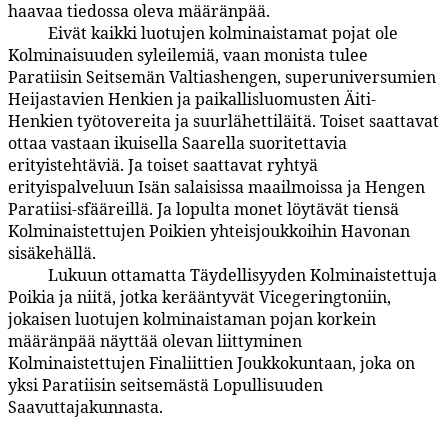
haavaa tiedossa oleva määränpää.
Eivät kaikki luotujen kolminaistamat pojat ole
22:8.5
Kolminaisuuden syleilemiä, vaan monista tulee
Paratiisin Seitsemän Valtiashengen, superuniversumien
Heijastavien Henkien ja paikallisluomusten Äiti-
Henkien työtovereita ja suurlähettiläitä. Toiset saattavat
ottaa vastaan ikuisella Saarella suoritettavia
erityistehtäviä. Ja toiset saattavat ryhtyä
erityispalveluun Isän salaisissa maailmoissa ja Hengen
Paratiisi-sfääreillä. Ja lopulta monet löytävät tiensä
Kolminaistettujen Poikien yhteisjoukkoihin Havonan
sisäkehällä.
Lukuun ottamatta Täydellisyyden Kolminaistettuja
22:8.6
Poikia ja niitä, jotka kerääntyvät Vicegeringtoniin,
jokaisen luotujen kolminaistaman pojan korkein
määränpää näyttää olevan liittyminen
Kolminaistettujen Finaliittien Joukkokuntaan, joka on
yksi Paratiisin seitsemästä Lopullisuuden
Saavuttajakunnasta.