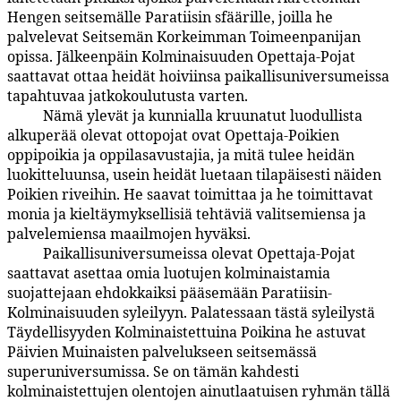
Hengen seitsemälle Paratiisin sfäärille, joilla he
palvelevat Seitsemän Korkeimman Toimeenpanijan
opissa. Jälkeenpäin Kolminaisuuden Opettaja-Pojat
saattavat ottaa heidät hoiviinsa paikallisuniversumeissa
tapahtuvaa jatkokoulutusta varten.
Nämä ylevät ja kunnialla kruunatut luodullista
22:8.3
alkuperää olevat ottopojat ovat Opettaja-Poikien
oppipoikia ja oppilasavustajia, ja mitä tulee heidän
luokitteluunsa, usein heidät luetaan tilapäisesti näiden
Poikien riveihin. He saavat toimittaa ja he toimittavat
monia ja kieltäymyksellisiä tehtäviä valitsemiensa ja
palvelemiensa maailmojen hyväksi.
Paikallisuniversumeissa olevat Opettaja-Pojat
22:8.4
saattavat asettaa omia luotujen kolminaistamia
suojattejaan ehdokkaiksi pääsemään Paratiisin-
Kolminaisuuden syleilyyn. Palatessaan tästä syleilystä
Täydellisyyden Kolminaistettuina Poikina he astuvat
Päivien Muinaisten palvelukseen seitsemässä
superuniversumissa. Se on tämän kahdesti
kolminaistettujen olentojen ainutlaatuisen ryhmän tällä