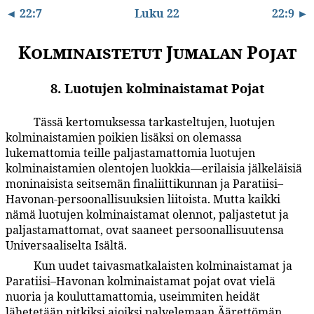
◄ 22:7
Luku 22
22:9 ►
Kolminaistetut Jumalan Pojat
8. Luotujen kolminaistamat Pojat
Tässä kertomuksessa tarkasteltujen, luotujen
22:8.1
kolminaistamien poikien lisäksi on olemassa
lukemattomia teille paljastamattomia luotujen
kolminaistamien olentojen luokkia—erilaisia jälkeläisiä
moninaisista seitsemän finaliittikunnan ja Paratiisi–
Havonan-persoonallisuuksien liitoista. Mutta kaikki
nämä luotujen kolminaistamat olennot, paljastetut ja
paljastamattomat, ovat saaneet persoonallisuutensa
Universaaliselta Isältä.
Kun uudet taivasmatkalaisten kolminaistamat ja
22:8.2
Paratiisi–Havonan kolminaistamat pojat ovat vielä
nuoria ja kouluttamattomia, useimmiten heidät
lähetetään pitkiksi ajoiksi palvelemaan Äärettömän